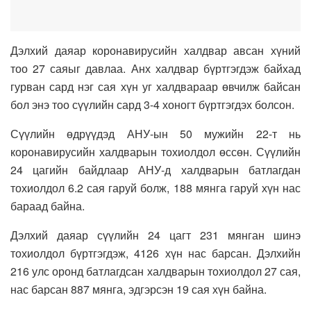
Дэлхий даяар коронавирусийн халдвар авсан хүний
тоо 27 саяыг давлаа.
Анх халдвар бүртгэгдэж байхад
гурван сард нэг сая хүн уг халдвараар өвчилж байсан
бол энэ тоо сүүлийн сард 3-4 хоногт бүртгэгдэх болсон.
Сүүлийн өдрүүдэд АНУ-ын 50 мужийн 22-т нь
коронавирусийн халдварын тохиолдол өссөн. Сүүлийн
24 цагийн байдлаар АНУ-д халдварын батлагдан
тохиолдол 6.2 сая гаруй болж, 188 мянга гаруй хүн нас
бараад байна.
Дэлхий даяар сүүлийн 24 цагт 231 мянган шинэ
тохиолдол бүртгэгдэж, 4126 хүн нас барсан. Дэлхийн
216 улс оронд батлагдсан халдварын тохиолдол 27 сая,
нас барсан 887 мянга, эдгэрсэн 19 сая хүн байна.