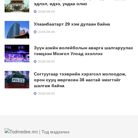
эдлэл, идээ, ундаа олно
2026-08-06
Улаанбаатарт 29 хэм дулаан байна
2026-08-06
Зүүн азийн волейболын аварга шалгаруулах
тэмцээн Монгол Улсад эхэллээ
2026-08-05
Согтуугаар тээврийн хэрэгсэл жолоодож,
орон сууц мөргөсөн 38 настай эмэгтэйг
шалгаж байна
2026-08-05