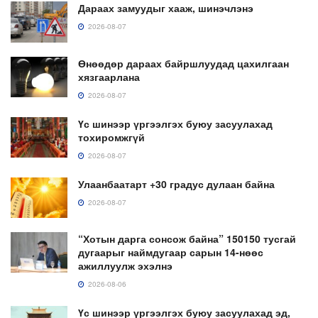
Дараах замуудыг хааж, шинэчлэнэ
2026-08-07
Өнөөдөр дараах байршлуудад цахилгаан
хязгаарлана
2026-08-07
Үс шинээр үргээлгэх буюу засуулахад
тохиромжгүй
2026-08-07
Улаанбаатарт +30 градус дулаан байна
2026-08-07
“Хотын дарга сонсож байна” 150150 тусгай
дугаарыг наймдугаар сарын 14-нөөс
ажиллуулж эхэлнэ
2026-08-06
Үс шинээр үргээлгэх буюу засуулахад эд,