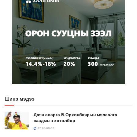
Шинэ мэдээ
Даян аварга Б.Орхонбаярын мялаалга
наадмын хөтөлбөр
2026-08-08