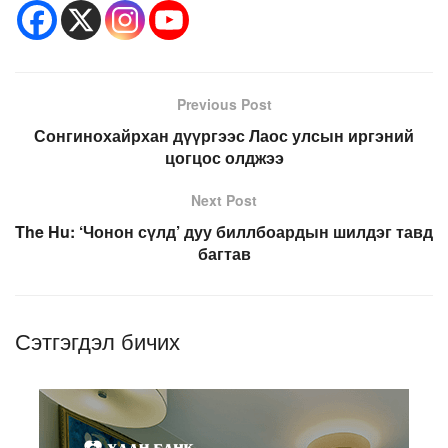
Previous Post
Сонгинохайрхан дүүргээс Лаос улсын иргэний
цогцос олджээ
Next Post
The Hu: ‘Чонон сүлд’ дуу биллбоардын шилдэг тавд
багтав
Сэтгэгдэл бичих