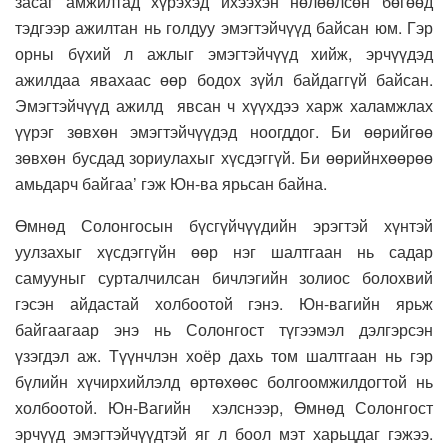
засаг амжилтад хүрэхэд ихээхэн нөлөөлсөн бөгөөд
тэдгээр ажилтан нь голдуу эмэгтэйчүүд байсан юм. Гэр
орны бүхий л ажлыг эмэгтэйчүүд хийж, эрчүүдэд
ажилдаа явахаас өөр бодох зүйл байдаггүй байсан.
Эмэгтэйчүүд ажилд явсан ч хүүхдээ харж халамжлах
үүрэг зөвхөн эмэгтэйчүүдэд ноогддог. Би өөрийгөө
зөвхөн бусдад зориулахыг хүсдэггүй. Би өөрийнхөөрөө
амьдарч байгаа’ гэж Юн-ва ярьсан байна.
Өмнөд Солонгосын бүсгүйчүүдийн эрэгтэй хүнтэй
уулзахыг хүсдэггүйн өөр нэг шалтгаан нь садар
самууныг сурталчилсан бичлэгийн золиос болохвий
гэсэн айдастай холбоотой гэнэ. Юн-вагийн ярьж
байгаагаар энэ нь Солонгост түгээмэл дэлгэрсэн
үзэгдэл аж. Түүнчлэн хоёр дахь том шалтгаан нь гэр
бүлийн хүчирхийлэлд өртөхөөс болгоомжилдогтой нь
холбоотой. Юн-Вагийн хэлснээр, Өмнөд Солонгост
эрчүүд эмэгтэйчүүдтэй яг л боол мэт харьцдаг гэжээ.