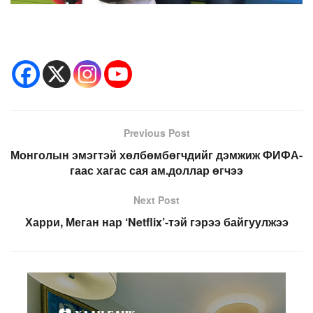
Previous Post
Монголын эмэгтэй хөлбөмбөгчдийг дэмжиж ФИФА-
гаас хагас сая ам.доллар өгчээ
Next Post
Харри, Меган нар ‘Netflix’-тэй гэрээ байгуулжээ