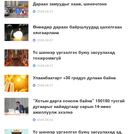
Дараах замуудыг хааж, шинэчлэнэ
2026-08-07
Өнөөдөр дараах байршлуудад цахилгаан
хязгаарлана
2026-08-07
Үс шинээр үргээлгэх буюу засуулахад
тохиромжгүй
2026-08-07
Улаанбаатарт +30 градус дулаан байна
2026-08-07
“Хотын дарга сонсож байна” 150150 тусгай
дугаарыг наймдугаар сарын 14-нөөс
ажиллуулж эхэлнэ
2026-08-06
Үс шинээр үргээлгэх буюу засуулахад эд,