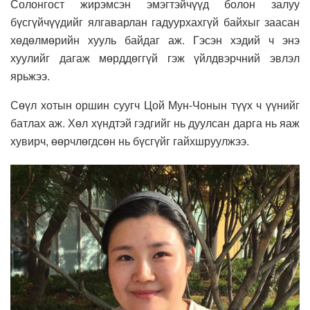
Солонгост жирэмсэн эмэгтэйчүүд болон залуу
бүсгүйчүүдийг ялгаварлан гадуурхахгүй байхыг заасан
хөдөлмөрийн хууль байдаг аж. Гэсэн хэдий ч энэ
хуулийг дагаж мөрддөггүй гэж үйлдвэрчний эвлэл
ярьжээ.
Сөүл хотын оршин суугч Цой Мун-Чонын түүх ч үүнийг
батлах аж. Хөл хүндтэй гэдгийг нь дуулсан дарга нь яаж
хувирч, өөрчлөгдсөн нь бүсгүйг гайхшруулжээ.