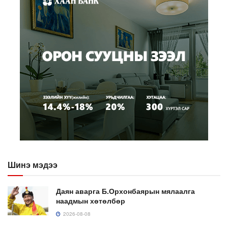
Шинэ мэдээ
Даян аварга Б.Орхонбаярын мялаалга
наадмын хөтөлбөр
2026-08-08