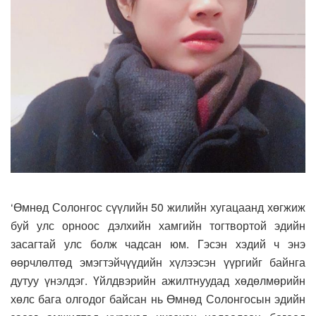
‘Өмнөд Солонгос сүүлийн 50 жилийн хугацаанд хөгжиж
буй улс орноос дэлхийн хамгийн тогтвортой эдийн
засагтай улс болж чадсан юм. Гэсэн хэдий ч энэ
өөрчлөлтөд эмэгтэйчүүдийн хүлээсэн үүргийг байнга
дутуу үнэлдэг. Үйлдвэрийн ажилтнуудад хөдөлмөрийн
хөлс бага олгодог байсан нь Өмнөд Солонгосын эдийн