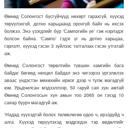
Өмнөд Солонгост бүсгүйчүүд нөхөрт гарахгүй, хүүхэд
төрүүлэхгүй, дотно харьцаанд орохгүй байх нь ихсэх
болжээ. Энэ үзэгдлийг бүр ‘Сампогийн үе’ гэж нэрлэдэг
болсон байна. ‘Сампо’ гэдэг үг нь дотно харьцаа,
гэрлэлт, хүүхэд гэсэн 3 зүйлээс татгалзах гэсэн утгатай
аж.
Өмнөд Солонгост төрөлтийн түвшин хамгийн бага
байдаг бөгөөд нөхцөл байдал энэ чигээрээ үргэлжлэх
аваас үндэстэн мөхөхийн ирмэг дээр ч тулж магадгүй
юм. Урьдчилсан мэдээллээр, 50 гаруй сая хүн амтай
Өмнөд Солонгосын хүн амын тоо 2065 он гэхэд 10
саяар буурч магадгүй аж.
‘Надад хүүхэдтэй болох төлөвлөгөө одоо ч, ирээдүйд ч
алга. Хүүхэд төрүүлэхэд мэдрэгдэх тэр өвдөлтийг