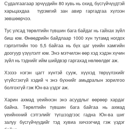
Судалгаагаар эрчүүдийн 80 хувь нь охид, бүсгүйчүүдтэй
харьцахдаа түрэмгий зан авир гаргадгаа хүлээн
зөвшөөрчээ.
Тус улсад төрөлтийн түвшин бага байдаг нь гайхах зүйл
биш юм. Өнөөдрийн байдлаар 1000 хүн тутамд ногдох
гэрлэлтийн тоо 5,5 байгаа нь бүх цаг үеийн хамгийн
доогуур үзүүлэлт юм. Энэ мэтчилэн өөр хэд хэдэн хүчин
зүйл нь тэднийг ийм шийдвэр гаргахад нөлөөлдөг аж.
Хэзээ нэгэн цагт хүнтэй сууж, хүүхэд төрүүлэхийг
үгүйсгэхгүй хэдий ч энэ бүхнийг амьдралын зорилгоо
болгохгүй гэж Юн-ва үздэг аж.
Харин ахмад үеийнхэн энэ асуудлыг өөрөөр хардаг
байна. Төрөлтийн түвшин бага байгаа нь ахмад
үеийнхний сэтгэлийг түгшээдгээс гадна Юн-ва шиг
залуу бүсгүйчүүдийг тэд хувиа хичээгчид гэж үздэг