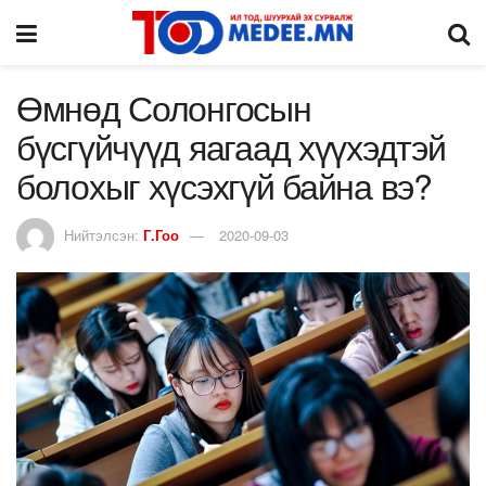
Өмнөд Солонгосын
бүсгүйчүүд яагаад хүүхэдтэй
болохыг хүсэхгүй байна вэ?
Нийтэлсэн:
Г.Гоо
2020-09-03