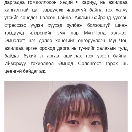
даргадаа гомдоллосон хэдий ч хариуд нь ажилдаа
хангалттай цаг зарцуулж чадахгүй байна гэх хатуу
үгсийг сонсдог болсон байна. Ажлын байранд үүссэн
стрессээс үүдэн хүүхэд зулбаж болзошгүй шинж
тэмдгүүд илэрснийг эмч нар Мун-Чонд хэлжээ.
Эмнэлэгт нэг долоо хоногийг өнгөрүүлсэн Мун-Чон
ажилдаа эргэн ороход дарга нь түүнийг халахын тулд
байдаг бүхий л аргаа ашиглах гэж үзсэн байна.
Иймэрхүү тохиолдол Өмнөд Солонгост гарах нь
цөөнгүй байдаг аж.