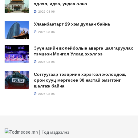
эдлэл, идээ, ундаа олно
2026-08-06
Улаанбаатарт 29 хэм дулаан байна
2026-08-06
Зүүн азийн волейболын аварга шалгаруулах
тэмцээн Монгол Улсад эхэллээ
2026-08-05
Согтуугаар тээврийн хэрэгсэл жолоодож,
орон сууц мөргөсөн 38 настай эмэгтэйг
шалгаж байна
2026-08-05