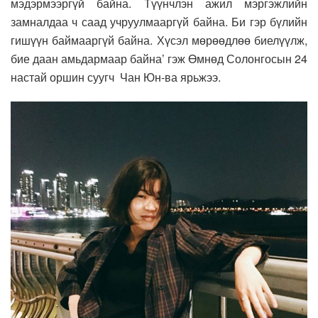
мэдэрмээргүй байна. Түүнчлэн ажил мэргэжлийн
замналдаа ч саад учруулмааргүй байна. Би гэр бүлийн
гишүүн баймааргүй байна. Хүсэл мөрөөдлөө биелүүлж,
бие даан амьдармаар байна’ гэж Өмнөд Солонгосын 24
настай оршин суугч Чан Юн-ва ярьжээ.