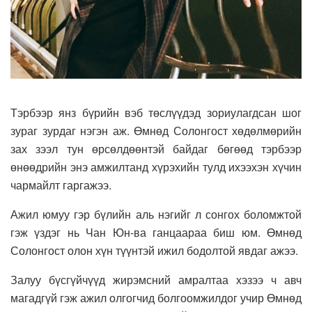
Тэрбээр янз бүрийн вэб төслүүдэд зориулагдсан шог
зураг зурдаг нэгэн аж. Өмнөд Солонгост хөдөлмөрийн
зах зээл тун өрсөлдөөнтэй байдаг бөгөөд тэрбээр
өнөөдрийн энэ амжилтанд хүрэхийн тулд ихээхэн хүчин
чармайлт гаргажээ.
Ажил юмуу гэр бүлийн аль нэгийг л сонгох боломжтой
гэж үздэг нь Чан Юн-ва ганцаараа биш юм. Өмнөд
Солонгост олон хүн түүнтэй ижил бодолтой явдаг ажээ.
Залуу бүсгүйчүүд жирэмсний амралтаа хэзээ ч авч
магадгүй гэж ажил олгогчид болгоомжилдог учир Өмнөд