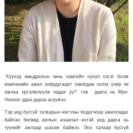
‘Хүүхэд амьдралын чинь хамгийн чухал хэсэг болж
компанийн ажил хоёрдугаарт тавигдаж эхлэх учир чи
ажлаа үргэлжлүүлж чадах уу?’ гэж дарга нь Мун-
Чоноос удаа дараа асуужээ.
Тэр үед бүсгүй татварын нягтлан бодогчоор ажилладаг
байсан бөгөөд ажлын ачаалал ихтэй үед дарга нь
түүнийг ажлаар шахаж байжээ. Энэ талаар бүсгүй