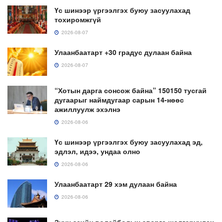
Үс шинээр үргээлгэх буюу засуулахад
тохиромжгүй
2026-08-07
Улаанбаатарт +30 градус дулаан байна
2026-08-07
“Хотын дарга сонсож байна” 150150 тусгай
дугаарыг наймдугаар сарын 14-нөөс
ажиллуулж эхэлнэ
2026-08-06
Үс шинээр үргээлгэх буюу засуулахад эд,
эдлэл, идээ, ундаа олно
2026-08-06
Улаанбаатарт 29 хэм дулаан байна
2026-08-06