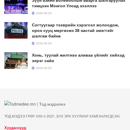
Зүүн азийн волейболын аварга шалгаруулах
тэмцээн Монгол Улсад эхэллээ
2026-08-05
Согтуугаар тээврийн хэрэгсэл жолоодож,
орон сууц мөргөсөн 38 настай эмэгтэйг
шалгаж байна
2026-08-05
Хонь, туулай жилтнээ аливаа үйлийг хийхэд
эерэг сайн
2026-08-05
ТОД МЭДЭЭ ГРӨҮ ХХК © 2021. БҮХ ЭРХ ХУУЛИАР ХАМГААЛАГДСАН.
Хуудаснууд