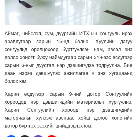
Аймаг, нийслэл, сум, дүүргийн ИТХ-ын сонгууль ирэх
аравдугаар сарын 15-нд болно. Хуулийн дагуу
сонгуульд оролцохоор бүртгүүлсэн нам, эвсэл энэ
долоо хоногт буюу наймдугаар сарын 31-нээс есдүгээр
сарын 6-ныг дуустал нэр дэвшигчдээ тодруулна. Бие
даан нэрээ дэвшүүлэх ажиллагаа ч энэ хугацаанд
болох юм.
Харин есдүгээр сарын 9-ний дотор Сонгуулийн
хороодод нэр дэвшигчдийн материалыг хүргүүлнэ.
Харин Сонгуулийн хороод нэр дэвшигчдийн
материалыг хүлээж авснаас хойш долоо хоногийн
дотор бүртгэх эсэхийг шийдвэрлэх юм.