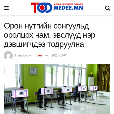
Орон нутгийн сонгуульд
оролцох нам, эвслүүд нэр
дэвшигчдээ тодруулна
Нийтэлсэн:
Г.Гоо
2020-09-01