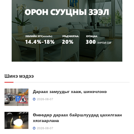
Шинэ мэдээ
Дараах замуудыг хааж, шинэчлэнэ
2026-08-07
Өнөөдөр дараах байршлуудад цахилгаан
хязгаарлана
2026-08-07