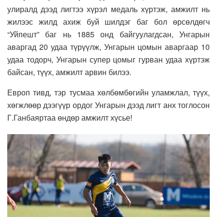
улиралд дээд лигтээ хүрэл медаль хүртэж, амжилт нь
жилээс жилд ахиж буй шилдэг баг бол өрсөлдөгч
“Уйпешт” баг нь 1885 онд байгуулагдсан, Унгарын
аваргад 20 удаа түрүүлж, Унгарын цомын аваргаар 10
удаа тодорч, Унгарын супер цомыг гурван удаа хүртэж
байсан, түүх, амжилт арвин билээ.
Европ тивд, тэр тусмаа хөлбөмбөгийн уламжлал, түүх,
хөгжлөөр дээгүүр ордог Унгарын дээд лигт анх тоглосон
Г.Ганбаяртаа өндөр амжилт хүсье!