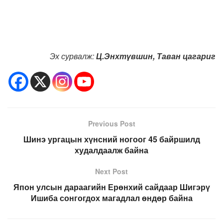
Эх сурвалж:
Ц.Энхтүвшин, Таван цагариг
Previous Post
Шинэ ургацын хүнсний ногоог 45 байршилд
худалдаалж байна
Next Post
Япон улсын дараагийн Ерөнхий сайдаар Шигэрү
Ишиба сонгогдох магадлал өндөр байна