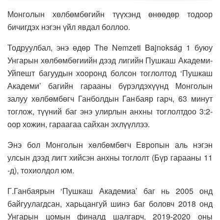
Монголын хөлбөмбөгийн түүхэнд өнөөдөр тодоор
бичигдэх нэгэн үйл явдал боллоо.
Тодруулбал, энэ өдөр The Nemzeti Bajnokság 1 буюу
Унгарын хөлбөмбөгиийн дээд лигийн Пушкаш Академи-
Уйпешт багуудын хооронд болсон тоглолтод ‘Пушкаш
Академи’ багийн гарааны бүрэлдэхүүнд Монголын
залуу хөлбөмбөгч Ганболдын Ганбаяр гарч, 63 минут
тоглож, түүний баг энэ улирлын анхны тоглолтдоо 3:2-
оор хожин, гараагаа сайхан эхлүүллээ.
Энэ бол Монголын хөлбөмбөгч Европын аль нэгэн
улсын дээд лигт хийсэн анхны тоглолт (Бүр гарааны 11
-д), тохиолдол юм.
Г.Ганбаярын ‘Пушкаш Академиа’ баг нь 2005 онд
байгуулагдсан, харьцангуй шинэ баг боловч 2018 онд
Унгарын цомын финалд шалгарч, 2019-2020 оны