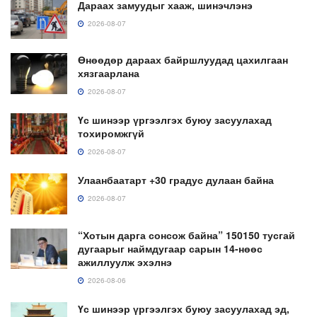
Дараах замуудыг хааж, шинэчлэнэ
2026-08-07
Өнөөдөр дараах байршлуудад цахилгаан
хязгаарлана
2026-08-07
Үс шинээр үргээлгэх буюу засуулахад
тохиромжгүй
2026-08-07
Улаанбаатарт +30 градус дулаан байна
2026-08-07
“Хотын дарга сонсож байна” 150150 тусгай
дугаарыг наймдугаар сарын 14-нөөс
ажиллуулж эхэлнэ
2026-08-06
Үс шинээр үргээлгэх буюу засуулахад эд,