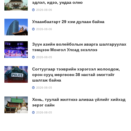
эдлэл, идээ, ундаа олно
2026-08-06
Улаанбаатарт 29 хэм дулаан байна
2026-08-06
Зүүн азийн волейболын аварга шалгаруулах
тэмцээн Монгол Улсад эхэллээ
2026-08-05
Согтуугаар тээврийн хэрэгсэл жолоодож,
орон сууц мөргөсөн 38 настай эмэгтэйг
шалгаж байна
2026-08-05
Хонь, туулай жилтнээ аливаа үйлийг хийхэд
эерэг сайн
2026-08-05