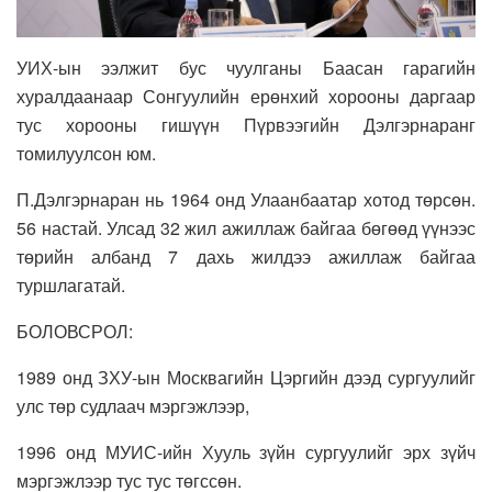
УИХ-ын ээлжит бус чуулганы Баасан гарагийн
хуралдаанаар Сонгуулийн ерөнхий хорооны даргаар
тус хорооны гишүүн Пүрвээгийн Дэлгэрнаранг
томилуулсон юм.
П.Дэлгэрнаран нь 1964 онд Улаанбаатар хотод төрсөн.
56 настай. Улсад 32 жил ажиллаж байгаа бөгөөд үүнээс
төрийн албанд 7 дахь жилдээ ажиллаж байгаа
туршлагатай.
БОЛОВСРОЛ:
1989 онд ЗХУ-ын Москвагийн Цэргийн дээд сургуулийг
улс төр судлаач мэргэжлээр,
1996 онд МУИС-ийн Хууль зүйн сургуулийг эрх зүйч
мэргэжлээр тус тус төгссөн.