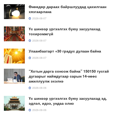
Өнөөдөр дараах байршлуудад цахилгаан
хязгаарлана
2026-08-07
Үс шинээр үргээлгэх буюу засуулахад
тохиромжгүй
2026-08-07
Улаанбаатарт +30 градус дулаан байна
2026-08-07
“Хотын дарга сонсож байна” 150150 тусгай
дугаарыг наймдугаар сарын 14-нөөс
ажиллуулж эхэлнэ
2026-08-06
Үс шинээр үргээлгэх буюу засуулахад эд,
эдлэл, идээ, ундаа олно
2026-08-06