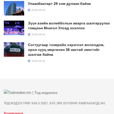
Улаанбаатарт 29 хэм дулаан байна
2026-08-06
Зүүн азийн волейболын аварга шалгаруулах
тэмцээн Монгол Улсад эхэллээ
2026-08-05
Согтуугаар тээврийн хэрэгсэл жолоодож,
орон сууц мөргөсөн 38 настай эмэгтэйг
шалгаж байна
2026-08-05
ТОД МЭДЭЭ ГРӨҮ ХХК © 2021. БҮХ ЭРХ ХУУЛИАР ХАМГААЛАГДСАН.
Хуудаснууд