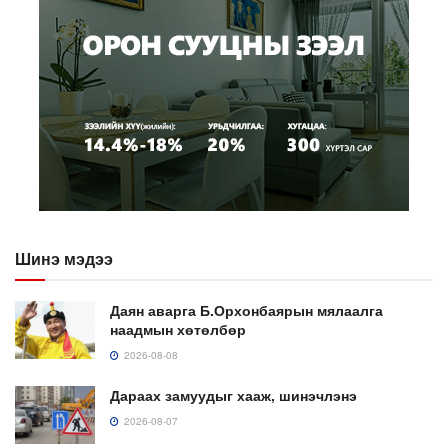
Шинэ мэдээ
Даян аварга Б.Орхонбаярын мялаалга
наадмын хөтөлбөр
2026-08-08
Дараах замуудыг хааж, шинэчлэнэ
2026-08-07