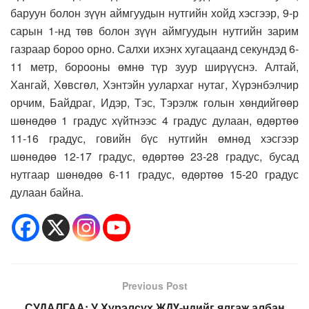
баруун болон зүүн аймгуудын нутгийн хойд хэсгээр, 9-р
сарын 1-нд төв болон зүүн аймгуудын нутгийн зарим
газраар бороо орно. Салхи ихэнх хугацаанд секундэд 6-
11 метр, борооны өмнө түр зуур ширүүснэ. Алтай,
Хангай, Хөвсгөл, Хэнтэйн уулархаг нутаг, Хүрэнбэлчир
орчим, Байдраг, Идэр, Тэс, Тэрэлж голын хөндийгөөр
шөнөдөө 1 градус хүйтнээс 4 градус дулаан, өдөртөө
11-16 градус, говийн бүс нутгийн өмнөд хэсгээр
шөнөдөө 12-17 градус, өдөртөө 23-28 градус, бусад
нутгаар шөнөдөө 6-11 градус, өдөртөө 15-20 градус
дулаан байна.
Previous Post
СУДАЛГАА: У.Хүрэлсүх ЖДҮ-чдийг ялгаж албан