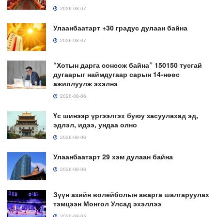
2026-08-07
Улаанбаатарт +30 градус дулаан байна
2026-08-07
“Хотын дарга сонсож байна” 150150 тусгай
дугаарыг наймдугаар сарын 14-нөөс
ажиллуулж эхэлнэ
2026-08-06
Үс шинээр үргээлгэх буюу засуулахад эд,
эдлэл, идээ, ундаа олно
2026-08-06
Улаанбаатарт 29 хэм дулаан байна
2026-08-06
Зүүн азийн волейболын аварга шалгаруулах
тэмцээн Монгол Улсад эхэллээ
2026-08-05