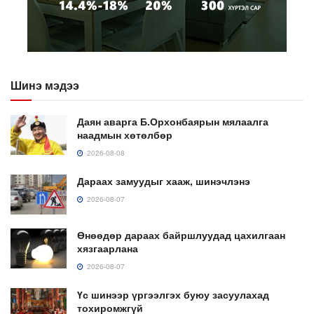
Шинэ мэдээ
Даян аварга Б.Орхонбаярын мялаалга
наадмын хөтөлбөр
2026-08-08
Дараах замуудыг хааж, шинэчлэнэ
2026-08-07
Өнөөдөр дараах байршлуудад цахилгаан
хязгаарлана
2026-08-07
Үс шинээр үргээлгэх буюу засуулахад
тохиромжгүй