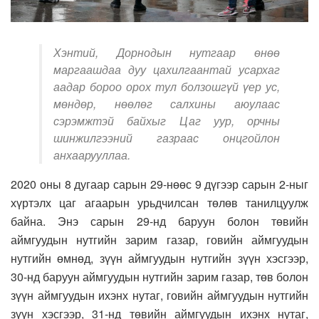
Хэнтий, Дорнодын нутгаар өнөө
маргаашдаа дуу цахилгаантай усархаг
аадар бороо орох тул болзошгүй үер ус,
мөндөр, нөөлөг салхины аюулаас
сэрэмжтэй байхыг Цаг уур, орчны
шинжилгээний газраас онцгойлон
анхаарууллаа.
2020 оны 8 дугаар сарын 29-нөөс 9 дүгээр сарын 2-ныг
хүртэлх цаг агаарын урьдчилсан төлөв танилцуулж
байна. Энэ сарын 29-нд баруун болон төвийн
аймгуудын нутгийн зарим газар, говийн аймгуудын
нутгийн өмнөд, зүүн аймгуудын нутгийн зүүн хэсгээр,
30-нд баруун аймгуудын нутгийн зарим газар, төв болон
зүүн аймгуудын ихэнх нутаг, говийн аймгуудын нутгийн
зүүн хэсгээр, 31-нд төвийн аймгуудын ихэнх нутаг,