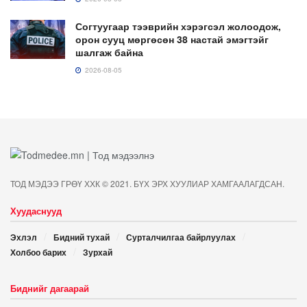
Согтуугаар тээврийн хэрэгсэл жолоодож,
орон сууц мөргөсөн 38 настай эмэгтэйг
шалгаж байна
2026-08-05
ТОД МЭДЭЭ ГРӨҮ ХХК © 2021. БҮХ ЭРХ ХУУЛИАР ХАМГААЛАГДСАН.
Хуудаснууд
Эхлэл
Бидний тухай
Сурталчилгаа байрлуулах
Холбоо барих
Зурхай
Биднийг дагаарай