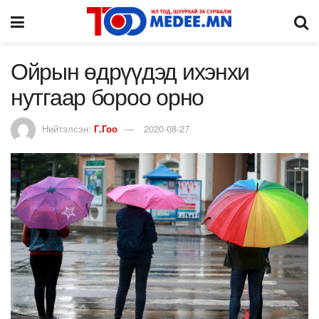
Ойрын өдрүүдэд ихэнхи
нутгаар бороо орно
Нийтэлсэн:
Г.Гоо
2020-08-27