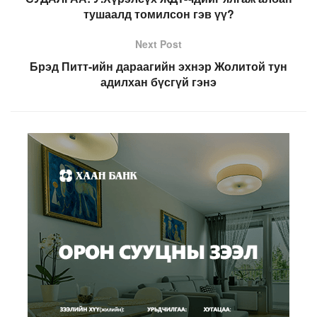
тушаалд томилсон гэв үү?
Next Post
Брэд Питт-ийн дараагийн эхнэр Жолитой тун
адилхан бүсгүй гэнэ