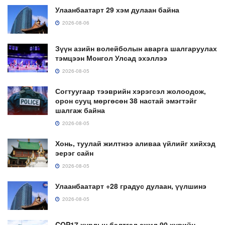
Улаанбаатарт 29 хэм дулаан байна
2026-08-06
Зүүн азийн волейболын аварга шалгаруулах
тэмцээн Монгол Улсад эхэллээ
2026-08-05
Согтуугаар тээврийн хэрэгсэл жолоодож,
орон сууц мөргөсөн 38 настай эмэгтэйг
шалгаж байна
2026-08-05
Хонь, туулай жилтнээ аливаа үйлийг хийхэд
эерэг сайн
2026-08-05
Улаанбаатарт +28 градус дулаан, үүлшинэ
2026-08-05
COP17 хурлын бэлтгэл ажил 90 хувийн