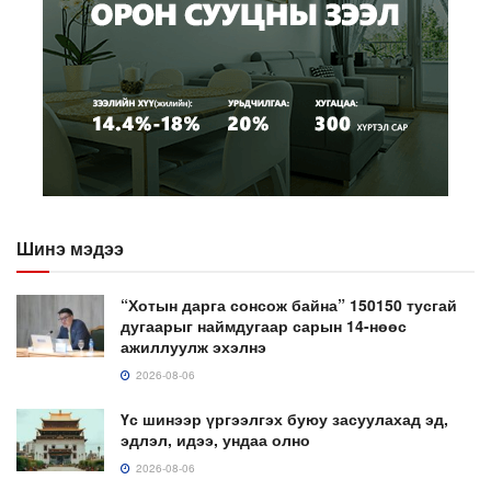
Шинэ мэдээ
“Хотын дарга сонсож байна” 150150 тусгай
дугаарыг наймдугаар сарын 14-нөөс
ажиллуулж эхэлнэ
2026-08-06
Үс шинээр үргээлгэх буюу засуулахад эд,
эдлэл, идээ, ундаа олно
2026-08-06