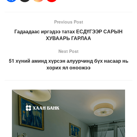
Previous Post
Гадаадаас иргэдээ татах ЕСДҮГЭЭР САРЫН
ХУВААРЬ ГАРЛАА
Next Post
51 хүний аминд хүрсэн алуурчинд бүх насаар нь
хорих ял оноожээ