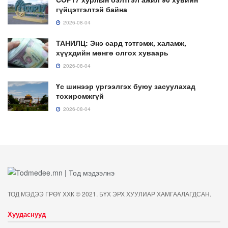
гүйцэтгэлтэй байна
2026-08-04
ТАНИЛЦ: Энэ сард тэтгэмж, халамж,
хүүхдийн мөнгө олгох хуваарь
2026-08-04
Үс шинээр үргээлгэх буюу засуулахад
тохиромжгүй
2026-08-04
ТОД МЭДЭЭ ГРӨҮ ХХК © 2021. БҮХ ЭРХ ХУУЛИАР ХАМГААЛАГДСАН.
Хуудаснууд