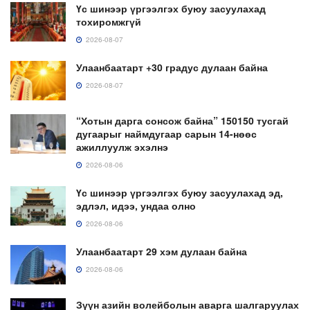
Үс шинээр үргээлгэх буюу засуулахад
тохиромжгүй
2026-08-07
Улаанбаатарт +30 градус дулаан байна
2026-08-07
“Хотын дарга сонсож байна” 150150 тусгай
дугаарыг наймдугаар сарын 14-нөөс
ажиллуулж эхэлнэ
2026-08-06
Үс шинээр үргээлгэх буюу засуулахад эд,
эдлэл, идээ, ундаа олно
2026-08-06
Улаанбаатарт 29 хэм дулаан байна
2026-08-06
Зүүн азийн волейболын аварга шалгаруулах