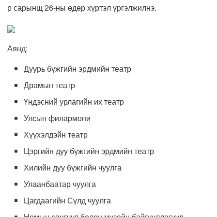
р сарынщ 26-ны өдөр хүртэл үргэлжилнэ.
Аянд:
Дуурь бүжгийн эрдмийн театр
Драмын театр
Үндэсний урлагийн их театр
Улсын филармони
Хүүхэлдэйн театр
Цэргийн дуу бүжгийн эрдмийн театр
Хилийн дуу бүжгийн чуулга
Улаанбаатар чуулга
Цагдаагийн Сүлд чуулга
Номын сангууд болон музейн байгууллагууд