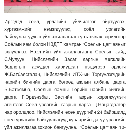
Иргэдэд соёл, урлагийн үйлчилгээг ойртуулах,
хүртээмжийг нэмэгдүүлэх, соёл урлагийн
байгууллагуудын үйл ажиллагааг сурталчлах зорилгоор
Соёлын яам болон НЗДТГ хамтран “Соёлын цаг” аяныг
эхлүүллээ. Нээлтийн үйл ажиллагаанд Соёлын сайд
С.Чулуун, Нийслэлийн Засаг даргын Хөгжлийн
бодлогын асуудал хариуцсан нэгдүгээр орлогч
Ж.Батбаясгалан, Нийслэлийн ИТХ-ын Тэргүүлэгчдийн
нарийн бичгийн дарга бөгөөд ажлын албаны дарга
Б.Батбямба, Соёлын яамны Төрийн нарийн бичгийн
дарга Г.Эрдэнэбат, Засгийн газрын хэрэгжүүлэгч
агентлаг Соёл урлагийн газрын дарга Ц.Нацагдолгор
нар оролцлоо. Нийслэлийн есөн дүүргийн 24 байршилд
соёл урлагийн байгууллагууд хуваарийн дагуу урлагийн
үйл ажиллагаа зохион байгуулна. “Соёлын цаг” аян 10-