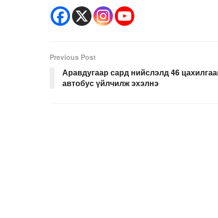
Previous Post
Аравдугаар сард нийслэлд 46 цахилгаа
автобус үйлчилж эхэлнэ