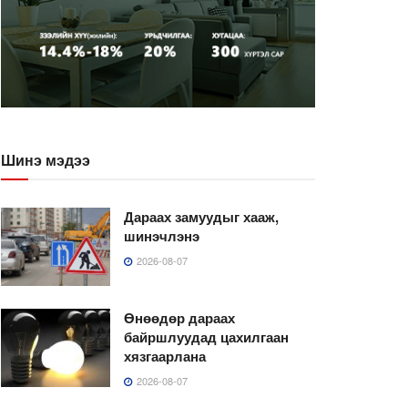
Шинэ мэдээ
Дараах замуудыг хааж,
шинэчлэнэ
2026-08-07
Өнөөдөр дараах
байршлуудад цахилгаан
хязгаарлана
2026-08-07