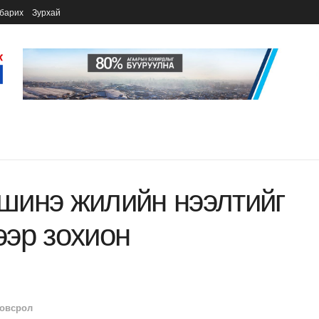
барих
Зурхай
шинэ жилийн нээлтийг
эр зохион
овсрол