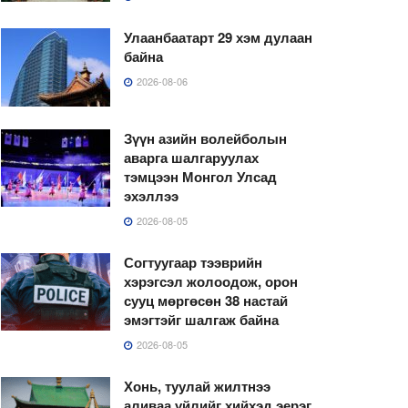
Улаанбаатарт 29 хэм дулаан
байна
2026-08-06
Зүүн азийн волейболын
аварга шалгаруулах
тэмцээн Монгол Улсад
эхэллээ
2026-08-05
Согтуугаар тээврийн
хэрэгсэл жолоодож, орон
сууц мөргөсөн 38 настай
эмэгтэйг шалгаж байна
2026-08-05
Хонь, туулай жилтнээ
аливаа үйлийг хийхэд эерэг