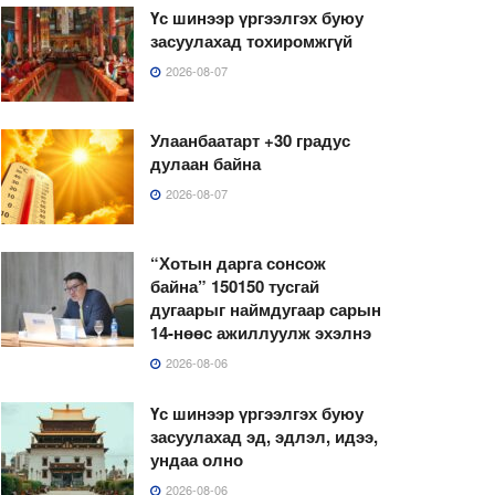
Үс шинээр үргээлгэх буюу
засуулахад тохиромжгүй
2026-08-07
Улаанбаатарт +30 градус
дулаан байна
2026-08-07
“Хотын дарга сонсож
байна” 150150 тусгай
дугаарыг наймдугаар сарын
14-нөөс ажиллуулж эхэлнэ
2026-08-06
Үс шинээр үргээлгэх буюу
засуулахад эд, эдлэл, идээ,
ундаа олно
2026-08-06