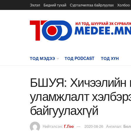
Эхлэл
Бидний тухай
Сурталчилгаа байрлуулах
Холбоо 
ТОД МЭДЭЭ
ТОД PODCAST
ТОД ХҮН
БШУЯ: Хичээлийн 
уламжлалт хэлбэрэ
байгуулахгүй
Нийтэлсэн:
Г.Гоо
2020-08-26
Ангилал:
Бол