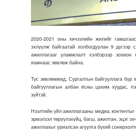
2020-2021 оны хичээлийн жилийг гамшгаа
эхлүүлж байгаатай холбогдуулан 9 дүгээр 
ажиллагааг уламжлалт хэлбэрээр зохион 
яамнаас зөвлөж байна.
Тус зөвлөмжид, Сургалтын байгууллага бүр 
байгууллагын албан ёсны цахим хуудас, пэ
зүйтэй.
Нээлтийн үйл ажиллагааны медиа, контентыг 
эрмэлзэл төрүүлэхүйц, багш, ажилтан, эцэг э
ажиллахыг уриалсан агуулга бүхий сонирхолто