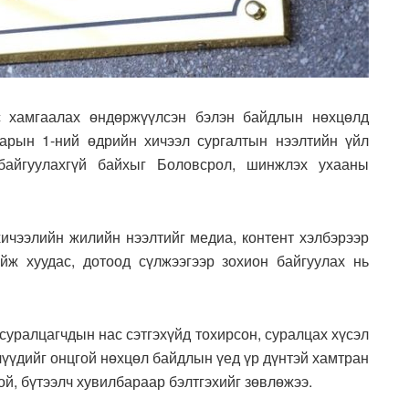
с хамгаалах өндөржүүлсэн бэлэн байдлын нөхцөлд
сарын 1-ний өдрийн хичээл сургалтын нээлтийн үйл
байгуулахгүй байхыг Боловсрол, шинжлэх ухааны
хичээлийн жилийн нээлтийг медиа, контент хэлбэрээр
йж хуудас, дотоод сүлжээгээр зохион байгуулах нь
суралцагчдын нас сэтгэхүйд тохирсон, суралцах хүсэл
хчүүдийг онцгой нөхцөл байдлын үед үр дүнтэй хамтран
й, бүтээлч хувилбараар бэлтгэхийг зөвлөжээ.