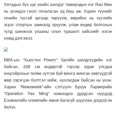
Хятадын бүх цаг үеийн шилдэг тамирчдын нэг Яао Мин
нь үнэндээ гэнэт гялалзсан од биш аж. Харин түүнийг
генийн тусгай аргаар төрүүлж, өөрийнх нь хүслийн
эсрэг спортын замналд оруулж, улам өндөр болгохын
тулд шинжлэх ухааны олон туршилт хийснийг нэгэн
номд дэлгэжээ.
NBA-ын “Хьюстон Рокетс” багийн шилдгүүдийн нэг
байсан, 228 см өндөртэй тэрээр ядаж улсдаа
онцгойрохын төлөө зүтгэж буй мянга мянган хөвгүүдтэй
мөр зэрэгцэн бэлтгэл хийж, нухлагдаж байсан нь үнэн.
Харин “Newsweek”-ийн сэтгүүлч Брүүк Лармерийн
“Operation Yao Ming” номондоо дурдсан нууцууд
Бээжингийн олимпийн өмнө багагүй шуугиан дэгдээсэн
билээ.