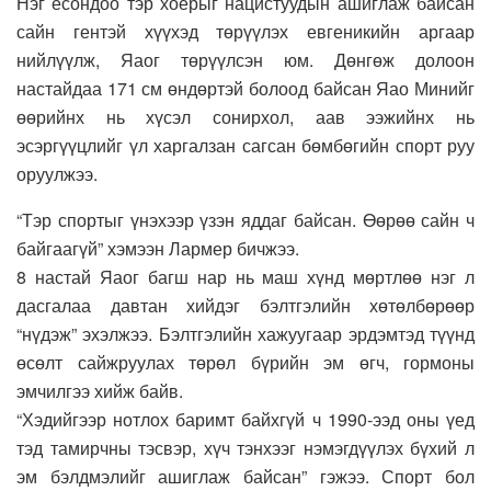
Нэг ёсондоо тэр хоёрыг нацистуудын ашиглаж байсан
сайн гентэй хүүхэд төрүүлэх евгеникийн аргаар
нийлүүлж, Яаог төрүүлсэн юм. Дөнгөж долоон
настайдаа 171 см өндөртэй болоод байсан Яао Минийг
өөрийнх нь хүсэл сонирхол, аав ээжийнх нь
эсэргүүцлийг үл харгалзан сагсан бөмбөгийн спорт руу
оруулжээ.
“Тэр спортыг үнэхээр үзэн яддаг байсан. Өөрөө сайн ч
байгаагүй” хэмээн Лармер бичжээ.
8 настай Яаог багш нар нь маш хүнд мөртлөө нэг л
дасгалаа давтан хийдэг бэлтгэлийн хөтөлбөрөөр
“нүдэж” эхэлжээ. Бэлтгэлийн хажуугаар эрдэмтэд түүнд
өсөлт сайжруулах төрөл бүрийн эм өгч, гормоны
эмчилгээ хийж байв.
“Хэдийгээр нотлох баримт байхгүй ч 1990-ээд оны үед
тэд тамирчны тэсвэр, хүч тэнхээг нэмэгдүүлэх бүхий л
эм бэлдмэлийг ашиглаж байсан” гэжээ. Спорт бол