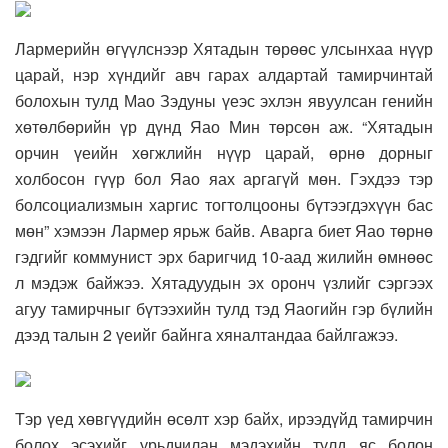
Лармерийн өгүүлснээр Хятадын төрөөс улсынхаа нүүр
царай, нэр хүндийг авч гарах алдартай тамирчинтай
болохын тулд Мао Зэдуны үеэс эхлэн явуулсан генийн
хөтөлбөрийн үр дүнд Яао Мин төрсөн аж. “Хятадын
орчин үеийн хөгжлийн нүүр царай, өрнө дорныг
холбосон гүүр бол Яао яах аргагүй мөн. Гэхдээ тэр
болсоциализмын харгис тогтолцооны бүтээгдэхүүн бас
мөн” хэмээн Лармер ярьж байв. Аварга биет Яао төрнө
гэдгийг коммунист эрх баригчид 10-аад жилийн өмнөөс
л мэдэж байжээ. Хятадуудын эх оронч үзлийг сэргээх
агуу тамирчныг бүтээхийн тулд тэд Яаогийн гэр бүлийн
дээд талын 2 үеийг байнга хяналтандаа байлгажээ.
Тэр үед хөвгүүдийн өсөлт хэр байх, ирээдүйд тамирчин
болох эсэхийг урьдчилан мэдэхийн тулд яс болон