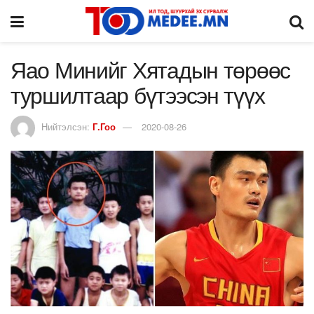
Яао Минийг Хятадын төрөөс
туршилтаар бүтээсэн түүх
Нийтэлсэн:
Г.Гоо
2020-08-26