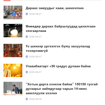
Дараах замуудыг хааж, шинэчлэнэ
2026-08-07
Өнөөдөр дараах байршлуудад цахилгаан
хязгаарлана
2026-08-07
Үс шинээр үргээлгэх буюу засуулахад
тохиромжгүй
2026-08-07
Улаанбаатарт +30 градус дулаан байна
2026-08-07
“Хотын дарга сонсож байна” 150150 тусгай
дугаарыг наймдугаар сарын 14-нөөс
ажиллуулж эхэлнэ
2026-08-06