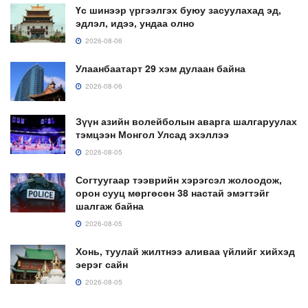
Үс шинээр үргээлгэх буюу засуулахад эд,
эдлэл, идээ, ундаа олно
2026-08-06
Улаанбаатарт 29 хэм дулаан байна
2026-08-06
Зүүн азийн волейболын аварга шалгаруулах
тэмцээн Монгол Улсад эхэллээ
2026-08-05
Согтуугаар тээврийн хэрэгсэл жолоодож,
орон сууц мөргөсөн 38 настай эмэгтэйг
шалгаж байна
2026-08-05
Хонь, туулай жилтнээ аливаа үйлийг хийхэд
эерэг сайн
2026-08-05