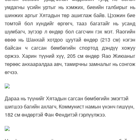
умдагны үсийн уртыг нь хэмжих, биеийн галбирыг нь
шинжих аргыг Хятадын төр ашиглаж байв. Цээжин бие
томтой бол хүндийг өргөгч, тааз багатайг нь усанд
шумбагч, зүгээр л өндөр бол сагсчин гэх мэт. Яаогийн
өвөө нь Шанхай хотдоо цуутай өндөр (213 см) нэгэн
байсан ч сагсан бөмбөгийн спортод дэндүү хожуу
оржээ. Харин түүний хүү, 205 см өндөр Яао Жиюаныг
төрөөс анхааралдаа авч, тамирчны замналыг нь сонгож
өгчээ.
Дараа нь түүнийг Хятадын сагсан бөмбөгийн эмэгтэй
шигшээ багийн ахлагч, Коммунист намын үнэнч гишүүн,
182 см өндөртэй Фан Фендитэй гэрлүүлжээ.