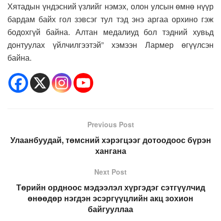
Хятадын үндэсний үзлийг нэмэх, олон улсын өмнө нүүр
бардам байх гол зэвсэг тул тэд энэ аргаа орхино гэж
бодохгүй байна. Алтан медалиуд бол тэдний хувьд
донтуулах үйлчилгээтэй” хэмээн Лармер өгүүлсэн
байна.
Previous Post
Улаанбуудай, төмсний хэрэгцээг дотоодоос бүрэн
хангана
Next Post
Төрийн ордноос мэдээлэл хүргэдэг сэтгүүлчид
өнөөдөр нэгдэн эсэргүүцлийн акц зохион
байгууллаа