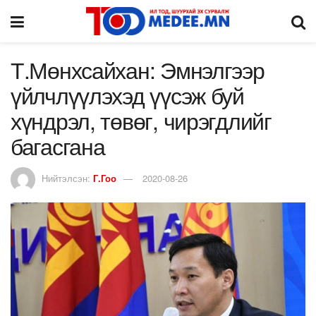
Т.Мөнхсайхан: Эмнэлгээр
үйлчлүүлэхэд үүсэж буй
хүндрэл, төвөг, чирэгдлийг
багасгана
Нийтэлсэн:
Г.Гоо
2020-08-26