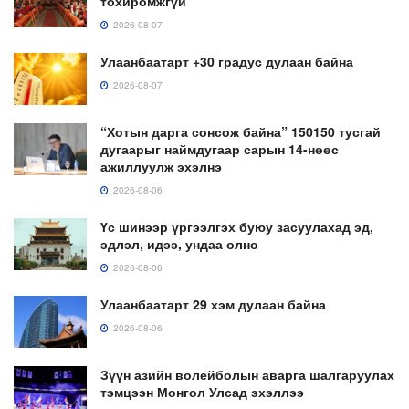
тохиромжгүй
2026-08-07
Улаанбаатарт +30 градус дулаан байна
2026-08-07
“Хотын дарга сонсож байна” 150150 тусгай
дугаарыг наймдугаар сарын 14-нөөс
ажиллуулж эхэлнэ
2026-08-06
Үс шинээр үргээлгэх буюу засуулахад эд,
эдлэл, идээ, ундаа олно
2026-08-06
Улаанбаатарт 29 хэм дулаан байна
2026-08-06
Зүүн азийн волейболын аварга шалгаруулах
тэмцээн Монгол Улсад эхэллээ