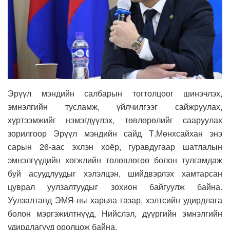
Эрүүл мэндийн салбарын тогтолцоог шинэчлэх,
эмнэлгийн тусламж, үйлчилгээг сайжруулах,
хүртээмжийг нэмэгдүүлэх, төвлөрөлийг сааруулах
зорилгоор Эрүүл мэндийн сайд Т.Мөнхсайхан энэ
сарын 26-аас эхлэн хоёр, гуравдугаар шатлалын
эмнэлгүүдийн хөгжлийн төлөвлөгөө болон тулгамдаж
буй асуудлуудыг хэлэлцэн, шийдвэрлэх хамтарсан
цуврал уулзалтуудыг зохион байгуулж байна.
Уулзалтанд ЭМЯ-ны харьяа газар, хэлтсийн удирдлага
болон мэргэжилтнүүд, Нийслэл, дүүргийн эмнэлгийн
удирдлагууд оролцож байна.