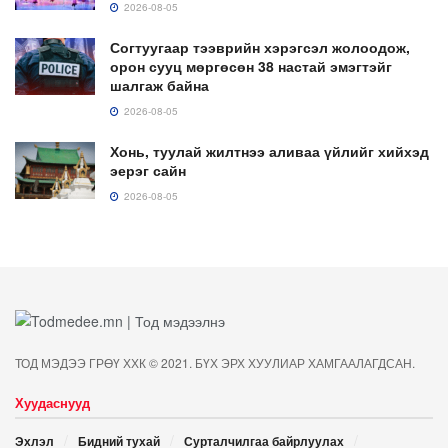
2026-08-05
Согтуугаар тээврийн хэрэгсэл жолоодож,
орон сууц мөргөсөн 38 настай эмэгтэйг
шалгаж байна
2026-08-05
Хонь, туулай жилтнээ аливаа үйлийг хийхэд
эерэг сайн
2026-08-05
ТОД МЭДЭЭ ГРӨҮ ХХК © 2021. БҮХ ЭРХ ХУУЛИАР ХАМГААЛАГДСАН.
Хуудаснууд
Эхлэл
Бидний тухай
Сурталчилгаа байрлуулах