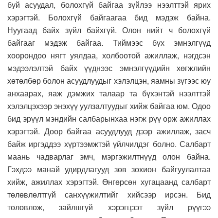
буй асуудал, болохгүй байгаа зүйлээ нээлттэй ярих
хэрэгтэй. Болохгүй байгаагаа бид мэдэж байна.
Нуугаад байх зүйл байхгүй. Олон нийт ч болохгүй
байгааг мэдэж байгаа. Тиймээс бүх эмнэлгүүд
хоорондоо нягт уялдаа, холбоотой ажиллаж, нэгдсэн
мэдээлэлтэй байх үүднээс эмнэлгүүдийн хөгжлийн
хөтөлбөр болон асуудлуудыг хэлэлцэн, яамны зүгээс юу
анхаарах, яаж дэмжих талаар та бүхэнтэй нээлттэй
хэлэлцэхээр энэхүү уулзалтуудыг хийж байгаа юм. Одоо
бид эрүүл мэндийн салбарынхаа нэгж рүү орж ажиллах
хэрэгтэй. Доор байгаа асуудлууд дээр ажиллаж, засч
байж иргэддээ хүртээмжтэй үйлчилдэг болно. Салбарт
маань чадварлаг эмч, мэргэжилтнүүд олон байна.
Гэхдээ манай удирдлагууд зөв зохион байгуулалтаа
хийж, ажиллах хэрэгтэй. Өнгөрсөн хугацаанд салбарт
төлөвлөлтгүй санхүүжилтийг хийсээр ирсэн. Бид
төлөвлөж, зайлшгүй хэрэгцээт зүйл рүүгээ