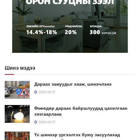
Шинэ мэдээ
Дараах замуудыг хааж, шинэчлэнэ
2026-08-07
Өнөөдөр дараах байршлуудад цахилгаан
хязгаарлана
2026-08-07
Үс шинээр үргээлгэх буюу засуулахад