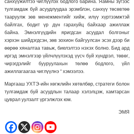
санхүүжилтээ чиглүүлэх бодлого барина. Яамны зүгээс
тулгамдаж буй асуудлуудаа эрэмблэн, санхүү төсөвтөө
тааруулж зөв менежментийг хийж, илүү хүртээмжтэй
байлгах, бодит үр дүн гарахуйц байхаар ажиллаж
байна. Эмнэлгүүдийн яригдсан асуудал болгоныг
хэрхэн шийдэгдсэн, зөв зохион байгуулсан эсэх дээр би
өөрөө хяналтаа тавьж, биелэлтээ нэхэх болно. Бид ард
иргэд эмнэлгээр үйлчлүүлэхэд үүсч буй хүндрэл, төвөг,
чирэгдэлийг бууруулахын төлөө бодлого, үйл
ажиллагаагаа чиглүүлнэ ” хэмээлээ.
Маргааш УХТЭ-ийн хөгжлийн хөтөлбөр, стратеги болон
тулгамдаж буй асуудлын талаар хэлэлцэж, хамтарсан
цуврал уулзалт үргэлжлэх юм.
ЭМЯ