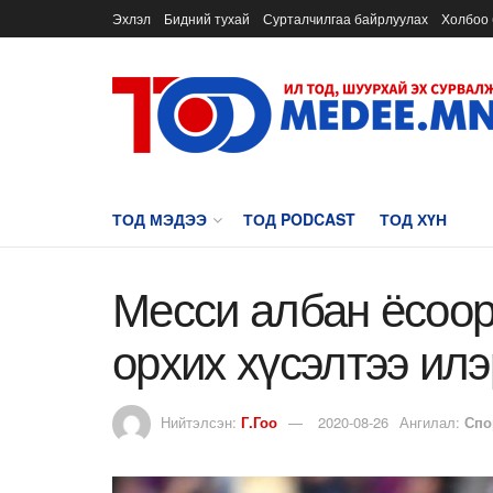
Эхлэл
Бидний тухай
Сурталчилгаа байрлуулах
Холбоо 
ТОД МЭДЭЭ
ТОД PODCAST
ТОД ХҮН
Месси албан ёсоор
орхих хүсэлтээ ил
Нийтэлсэн:
Г.Гоо
2020-08-26
Ангилал:
Спо