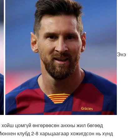
Энэ
 хойш цомгүй өнгөрөөсөн анхны жил бөгөөд
юнхен клубд 2-8 харьцаагаар хожигдсон нь хүнд