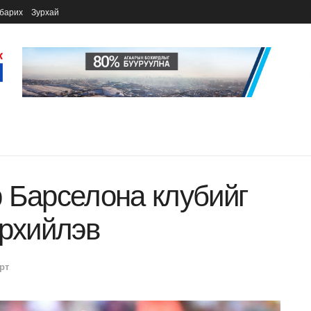
барих
Зурхай
 Барселона клубийг
эрхийлэв
рт