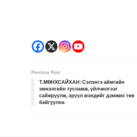
Previous Post
Т.МӨНХСАЙХАН: Сэлэнгэ аймгийн
эмнэлгийн тусламж, үйлчилгээг
сайжруулж, эрүүл мэндийг дэмжих төв
байгуулна