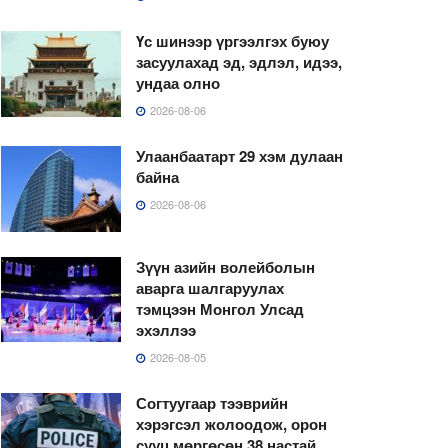
Үс шинээр үргээлгэх буюу
засуулахад эд, эдлэл, идээ,
ундаа олно
2026-08-06
Улаанбаатарт 29 хэм дулаан
байна
2026-08-06
Зүүн азийн волейболын
аварга шалгаруулах
тэмцээн Монгол Улсад
эхэллээ
2026-08-05
Согтуугаар тээврийн
хэрэгсэл жолоодож, орон
сууц мөргөсөн 38 настай