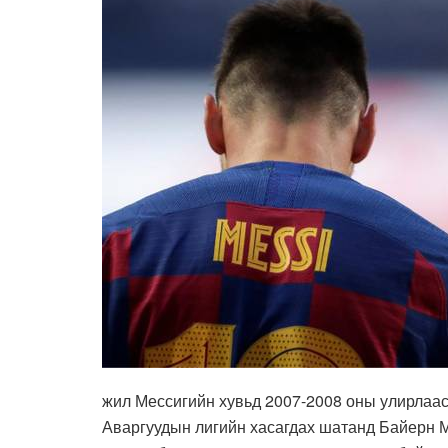
жил Мессигийн хувьд 2007-2008 оны улирлаас
Аваргуудын лигийн хасагдах шатанд Байерн М