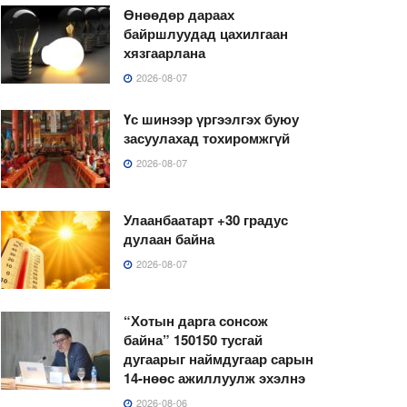
Өнөөдөр дараах
байршлуудад цахилгаан
хязгаарлана
2026-08-07
Үс шинээр үргээлгэх буюу
засуулахад тохиромжгүй
2026-08-07
Улаанбаатарт +30 градус
дулаан байна
2026-08-07
“Хотын дарга сонсож
байна” 150150 тусгай
дугаарыг наймдугаар сарын
14-нөөс ажиллуулж эхэлнэ
2026-08-06