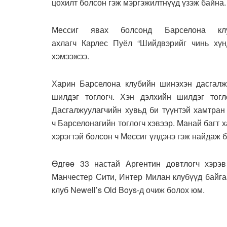
цохилт болсон гэж мэргэжилтнүүд үзэж байна.
Мессиг явах болсонд Барселона клу
ахлагч Карлес Пуёл “Шийдвэрийг чинь хү
хэмээжээ.
Харин Барселона клубийн шинэхэн дасгалж
шилдэг тоглогч. Хэн дэлхийн шилдэг тогл
Дасгалжуулагчийн хувьд би түүнтэй хамтран
ч Барселонагийн тоглогч хэвээр. Манай багт 
хэрэгтэй болсон ч Мессиг үлдэнэ гэж найдаж б
Өдгөө 33 настай Аргентин довтлогч хэрэ
Манчестер Сити, Интер Милан клубүүд байга
клуб Newell’s Old Boys-д очиж болох юм.