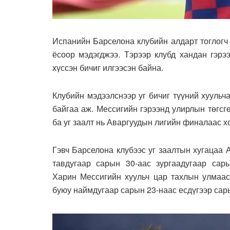
Испанийн Барселона клубийн алдарт тоглогч
ёсоор мэдэгджээ. Тэрээр клубд хандан гэрэ
хүссэн бичиг илгээсэн байна.
Клубийн мэдээлснээр уг бичиг түүний хуульч
байгаа аж. Мессигийн гэрээнд улирлын төгсг
ба уг заалт нь Аваргуудын лигийн финалаас х
Гэвч Барселона клубээс уг заалтын хугацаа
тавдугаар сарын 30-аас зургаадугаар сар
Харин Мессигийн хуульч цар тахлын улмаас
буюу наймдугаар сарын 23-наас есдүгээр сар