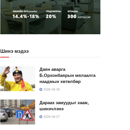
Шинэ мэдээ
Даян аварга
Б.Орхонбаярын мялаалга
наадмын хөтөлбөр
2026-08-08
Дараах замуудыг хааж,
шинэчлэнэ
2026-08-07