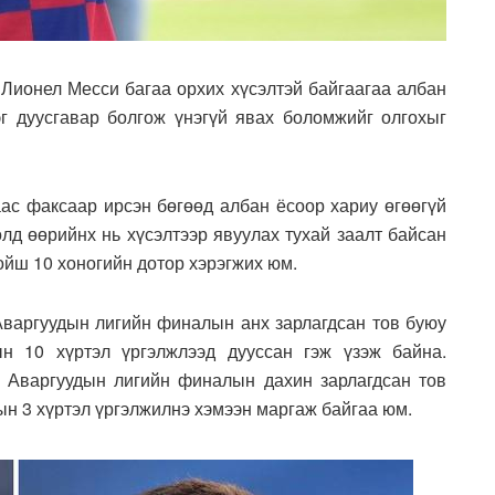
 Лионел Месси багаа орхих хүсэлтэй байгаагаа албан
эг дуусгавар болгож үнэгүй явах боломжийг олгохыг
аас факсаар ирсэн бөгөөд албан ёсоор хариу өгөөгүй
өлд өөрийнх нь хүсэлтээр явуулах тухай заалт байсан
ойш 10 хоногийн дотор хэрэгжих юм.
 Аваргуудын лигийн финалын анх зарлагдсан тов буюу
ын 10 хүртэл үргэлжлээд дууссан гэж үзэж байна.
 Аваргуудын лигийн финалын дахин зарлагдсан тов
ын 3 хүртэл үргэлжилнэ хэмээн маргаж байгаа юм.