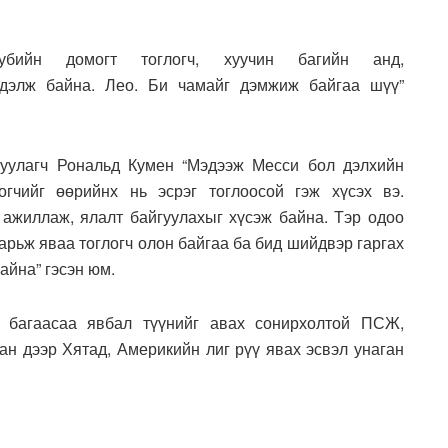
бийн домогт тоглогч, хуучин багийн анд,
ндэлж байна. Лео. Би чамайг дэмжиж байгаа шүү”
уулагч Рональд Кумен “Мэдээж Месси бол дэлхийн
огчийг өөрийнх нь эсрэг тоглоосой гэж хүсэх вэ.
 ажиллаж, ялалт байгуулахыг хүсэж байна. Тэр одоо
харьж яваа тоглогч олон байгаа ба бид шийдвэр гаргах
айна” гэсэн юм.
в багаасаа явбал түүнийг авах сонирхолтой ПСЖ,
ан дээр Хятад, Америкийн лиг рүү явах эсвэл унаган