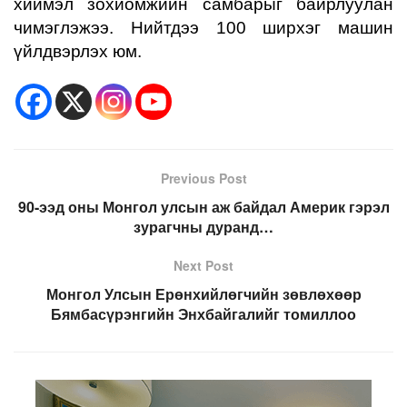
хиймэл зохиомжийн самбарыг байрлуулан
чимэглэжээ. Нийтдээ 100 ширхэг машин
үйлдвэрлэх юм.
Previous Post
90-ээд оны Монгол улсын аж байдал Америк гэрэл
зурагчны дуранд…
Next Post
Монгол Улсын Ерөнхийлөгчийн зөвлөхөөр
Бямбасүрэнгийн Энхбайгалийг томиллоо