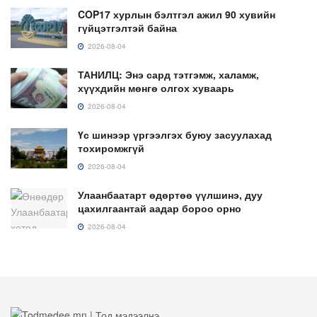
COP17 хурлын бэлтгэл ажил 90 хувийн
гүйцэтгэлтэй байна
2026-08-04
ТАНИЛЦ: Энэ сард тэтгэмж, халамж,
хүүхдийн мөнгө олгох хуваарь
2026-08-04
Үс шинээр үргээлгэх буюу засуулахад
тохиромжгүй
2026-08-04
Улаанбаатарт өдөртөө үүлшинэ, дуу
цахилгаантай аадар бороо орно
2026-08-04