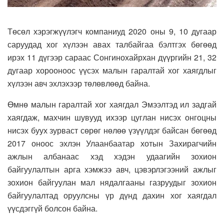
Төсөл хэрэгжүүлэгч компаниуд 2020 оны 9, 10 дугаар
саруудад хог хүлээн авах талбайгаа бэлтгэх бөгөөд
ирэх 11 дүгээр сараас Сонгинохайрхан дүүргийн 21, 32
дугаар хорооноос үүсэх малын гаралтай хог хаягдлыг
хүлээн авч эхлэхээр төлөвлөөд байна.
Өмнө малын гаралтай хог хаягдал Эмээлтэд ил задгай
хаягдаж, махчин шувууд ихээр цуглан нисэх онгоцны
нисэх буух зурваст сөрөг нөлөө үзүүлдэг байсан бөгөөд
2017 оноос эхлэн Улаанбаатар хотын Захирагчийн
ажлын албанаас хэд хэдэн удаагийн зохион
байгуулалтын арга хэмжээ авч, цэвэрлэгээний ажлыг
зохион байгуулан мал нядалгааны газруудыг зохион
байгуулалтад оруулсны үр дүнд дахин хог хаягдал
үүсдэггүй болсон байна.