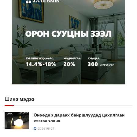
Шинэ мэдээ
Өнөөдөр дараах байршлуудад цахилгаан
хязгаарлана
2026-08-07