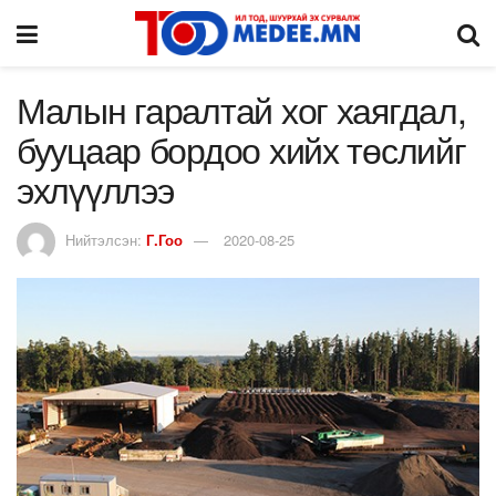
Малын гаралтай хог хаягдал,
бууцаар бордоо хийх төслийг
эхлүүллээ
Нийтэлсэн:
Г.Гоо
2020-08-25