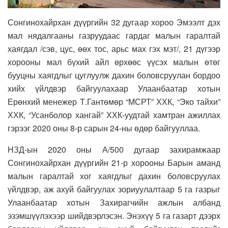
Сонгинохайрхан дүүргийн 32 дугаар хороо Эмээлт дэх
мал нядалгааны газруудаас гардаг малын гаралтай
хаягдал /сэв, цус, өөх тос, арьс мах гэх мэт/, 21 дүгээр
хорооны мал бүхий айл өрхөөс үүсэх малын өтөг
бууцны хаягдлыг цуглуулж дахин боловсруулан бордоо
хийх үйлдвэр байгуулахаар Улаанбаатар хотын
Ерөнхий менежер Т.Гантөмөр “МСРТ” ХХК, “Эко тайхи”
ХХК, “Усанболор хангай” ХХК-уудтай хамтран ажиллах
гэрээг 2020 оны 8-р сарын 24-ны өдөр байгууллаа.
НЗД-ын 2020 оны А/500 дугаар захирамжаар
Сонгинохайрхан дүүргийн 21-р хорооны Барын аманд
малын гаралтай хог хаягдлыг дахин боловсруулах
үйлдвэр, аж ахуй байгуулах зориуулалтаар 5 га газрыг
Улаанбаатар хотын Захирагчийн ажлын албанд
эзэмшүүлэхээр шийдвэрлэсэн. Энэхүү 5 га газарт дээрх