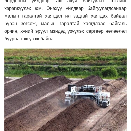
бордооны үйлдвэр, аж ахуй байгуулах төслийг
хэрэгжүүлэх юм. Энэхүү үйлдвэр байгуулагдсанаар
малын гаралтай хаягдал ил задгай хаягдах байдал
бүрэн зогсож, малын гаралтай хаягдлаас байгаль
орчин, хүний эрүүл мэндэд үзүүлэх сөргөөр нөлөөлөл
буурна гэж үзэж байна.