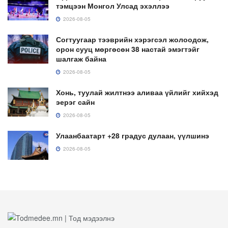
тэмцээн Монгол Улсад эхэллээ
2026-08-05
Согтуугаар тээврийн хэрэгсэл жолоодож,
орон сууц мөргөсөн 38 настай эмэгтэйг
шалгаж байна
2026-08-05
Хонь, туулай жилтнээ аливаа үйлийг хийхэд
эерэг сайн
2026-08-05
Улаанбаатарт +28 градус дулаан, үүлшинэ
2026-08-05