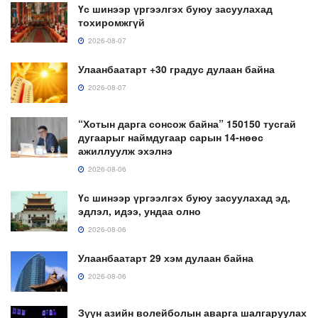
Үс шинээр үргээлгэх буюу засуулахад
тохиромжгүй
2026-08-07
Улаанбаатарт +30 градус дулаан байна
2026-08-07
“Хотын дарга сонсож байна” 150150 тусгай
дугаарыг наймдугаар сарын 14-нөөс
ажиллуулж эхэлнэ
2026-08-06
Үс шинээр үргээлгэх буюу засуулахад эд,
эдлэл, идээ, ундаа олно
2026-08-06
Улаанбаатарт 29 хэм дулаан байна
2026-08-06
Зүүн азийн волейболын аварга шалгаруулах