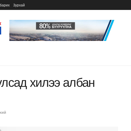
барих
Зурхай
лсад хилээ албан
хий