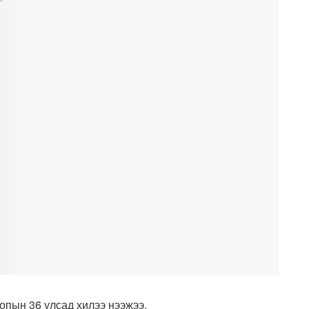
опын 36 улсад хилээ нээжээ.