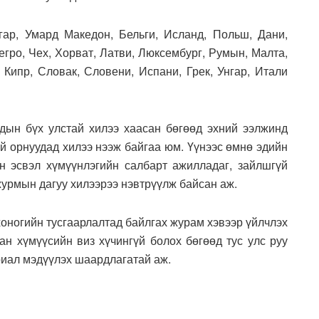
гар, Умард Македон, Бельги, Исланд, Польш, Дани,
гро, Чех, Хорват, Латви, Люксембург, Румын, Малта,
 Кипр, Словак, Словени, Испани, Грек, Унгар, Итали
дын бүх улстай хилээ хаасан бөгөөд эхний ээлжинд
й орнуудад хилээ нээж байгаа юм. Үүнээс өмнө эдийн
йн эсвэл хүмүүнлэгийн салбарт ажилладаг, зайлшгүй
урмын дагуу хилээрээ нэвтрүүлж байсан аж.
хоногийн тусгаарлалтад байлгах журам хэвээр үйлчлэх
ан хүмүүсийн виз хүчингүй болох бөгөөд тус улс руу
риал мэдүүлэх шаардлагатай аж.