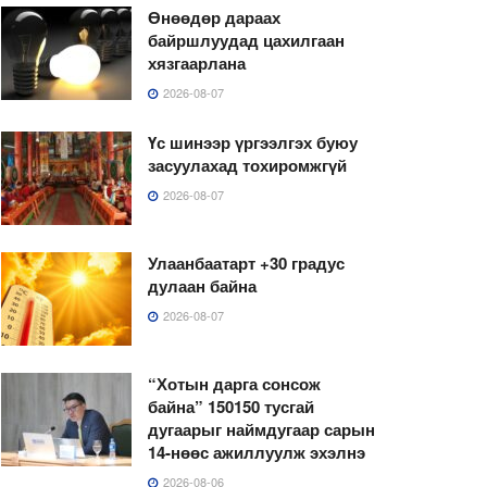
Өнөөдөр дараах
байршлуудад цахилгаан
хязгаарлана
2026-08-07
Үс шинээр үргээлгэх буюу
засуулахад тохиромжгүй
2026-08-07
Улаанбаатарт +30 градус
дулаан байна
2026-08-07
“Хотын дарга сонсож
байна” 150150 тусгай
дугаарыг наймдугаар сарын
14-нөөс ажиллуулж эхэлнэ
2026-08-06