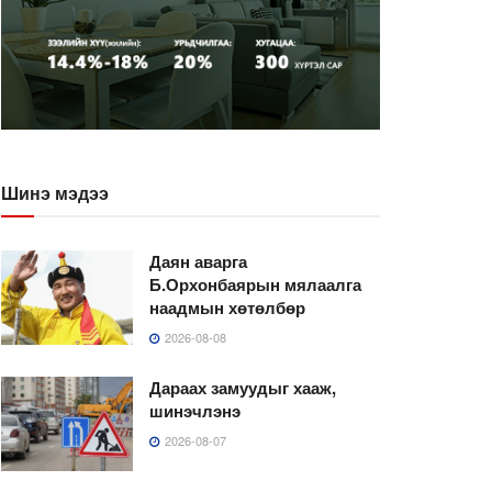
Шинэ мэдээ
Даян аварга
Б.Орхонбаярын мялаалга
наадмын хөтөлбөр
2026-08-08
Дараах замуудыг хааж,
шинэчлэнэ
2026-08-07