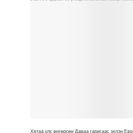
Хятад улс өнгөрсөн Даваа гаригаас эхлэн Евр