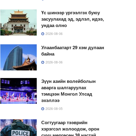
Үс шинээр үргээлгэх буюу
засуулахад эд, эдлэл, идээ,
ундаа олно
2026-08-06
Улаанбаатарт 29 хэм дулаан
байна
2026-08-06
Зүүн азийн волейболын
аварга шалгаруулах
тэмцээн Монгол Улсад
эхэллээ
2026-08-05
Согтуугаар тээврийн
хэрэгсэл жолоодож, орон
сууц мөргөсөн 38 настай