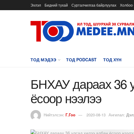
Эхлэл
Бидний тухай
Сурталчилгаа байрлуулах
Холбоо 
ТОД МЭДЭЭ
ТОД PODCAST
ТОД ХҮН
БНХАУ дараах 36 у
ёсоор нээлээ
Нийтэлсэн:
Г.Гоо
2020-08-13
Ангилал:
Дэл