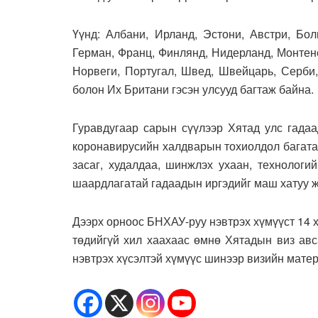
Үүнд: Албани, Ирланд, Эстони, Австри, Бол
Герман, Франц, Финлянд, Нидерланд, Монтене
Норвеги, Португал, Швед, Швейцарь, Серби,
болон Их Британи гэсэн улсууд багтаж байна.
Гуравдугаар сарын сүүлээр Хятад улс гадаа
коронавирусийн халдварын тохиолдол багата
засаг, худалдаа, шинжлэх ухаан, технологи
шаардлагатай гадаадын иргэдийг маш хатуу ж
Дээрх орноос БНХАУ-руу нэвтрэх хүмүүст 14 
төдийгүй хил хаахаас өмнө Хятадын виз авс
нэвтрэх хүсэлтэй хүмүүс шинээр визийн мате