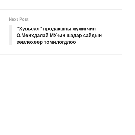
Next Post
“Хувьсал” продакшны жүжигчин
О.Мөнхдалай МУ-ын шадар сайдын
зөвлөхөөр томилогдлоо