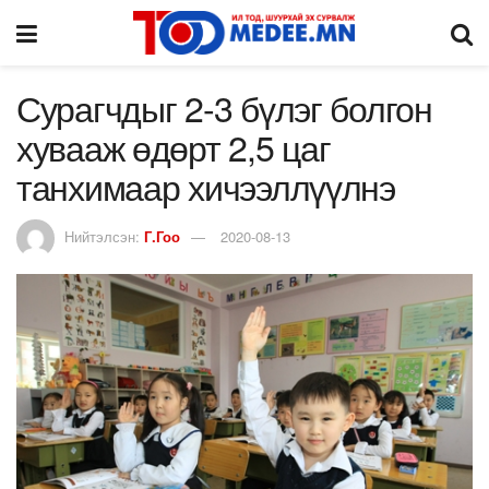
Сурагчдыг 2-3 бүлэг болгон
хувааж өдөрт 2,5 цаг
танхимаар хичээллүүлнэ
Нийтэлсэн:
Г.Гоо
2020-08-13