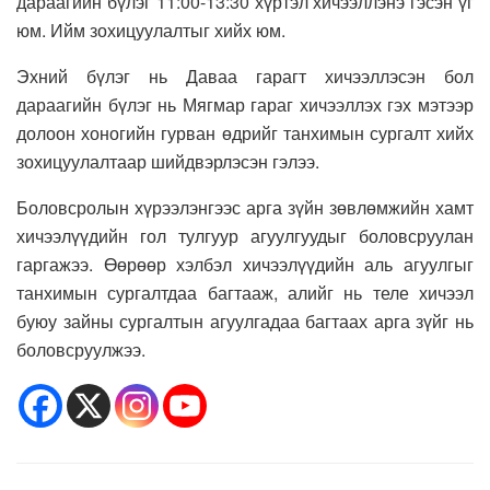
дараагийн бүлэг 11:00-13:30 хүртэл хичээллэнэ гэсэн үг
юм. Ийм зохицуулалтыг хийх юм.
Эхний бүлэг нь Даваа гарагт хичээллэсэн бол
дараагийн бүлэг нь Мягмар гараг хичээллэх гэх мэтээр
долоон хоногийн гурван өдрийг танхимын сургалт хийх
зохицуулалтаар шийдвэрлэсэн гэлээ.
Боловсролын хүрээлэнгээс арга зүйн зөвлөмжийн хамт
хичээлүүдийн гол тулгуур агуулгуудыг боловсруулан
гаргажээ. Өөрөөр хэлбэл хичээлүүдийн аль агуулгыг
танхимын сургалтдаа багтааж, алийг нь теле хичээл
буюу зайны сургалтын агуулгадаа багтаах арга зүйг нь
боловсруулжээ.