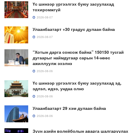
Үс шинээр үргээлгэх буюу засуулахад
тохиромжгүй
2026-08-07
Улаанбаатарт +30 градус дулаан байна
2026-08-07
“Хотын дарга сонсож байна” 150150 тусгай
дугаарыг наймдугаар сарын 14-нөөс
ажиллуулж эхэлнэ
2026-08-06
Үс шинээр үргээлгэх буюу засуулахад эд,
эдлэл, идээ, ундаа олно
2026-08-06
Улаанбаатарт 29 хэм дулаан байна
2026-08-06
Зүүн азийн волейболын аварга шалгаруулах