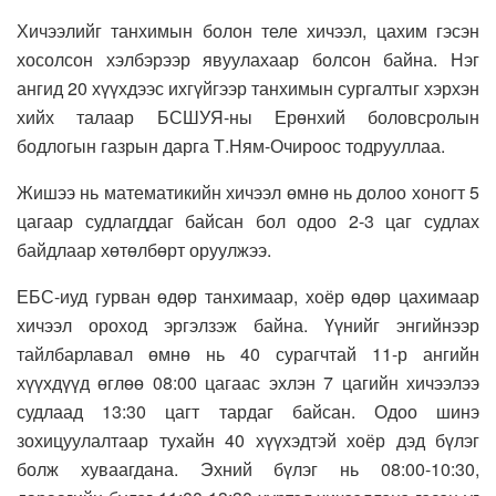
Хичээлийг танхимын болон теле хичээл, цахим гэсэн
хосолсон хэлбэрээр явуулахаар болсон байна. Нэг
ангид 20 хүүхдээс ихгүйгээр танхимын сургалтыг хэрхэн
хийх талаар БСШУЯ-ны Ерөнхий боловсролын
бодлогын газрын дарга Т.Ням-Очироос тодрууллаа.
Жишээ нь математикийн хичээл өмнө нь долоо хоногт 5
цагаар судлагддаг байсан бол одоо 2-3 цаг судлах
байдлаар хөтөлбөрт оруулжээ.
ЕБС-иуд гурван өдөр танхимаар, хоёр өдөр цахимаар
хичээл ороход эргэлзэж байна. Үүнийг энгийнээр
тайлбарлавал өмнө нь 40 сурагчтай 11-р ангийн
хүүхдүүд өглөө 08:00 цагаас эхлэн 7 цагийн хичээлээ
судлаад 13:30 цагт тардаг байсан. Одоо шинэ
зохицуулалтаар тухайн 40 хүүхэдтэй хоёр дэд бүлэг
болж хуваагдана. Эхний бүлэг нь 08:00-10:30,