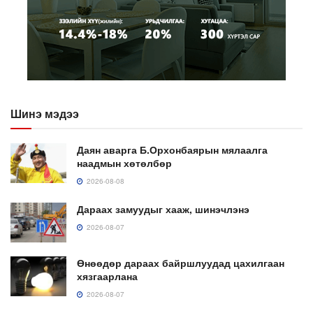
Шинэ мэдээ
Даян аварга Б.Орхонбаярын мялаалга
наадмын хөтөлбөр
2026-08-08
Дараах замуудыг хааж, шинэчлэнэ
2026-08-07
Өнөөдөр дараах байршлуудад цахилгаан
хязгаарлана
2026-08-07