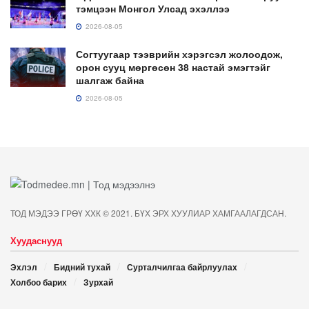
тэмцээн Монгол Улсад эхэллээ
2026-08-05
Согтуугаар тээврийн хэрэгсэл жолоодож,
орон сууц мөргөсөн 38 настай эмэгтэйг
шалгаж байна
2026-08-05
ТОД МЭДЭЭ ГРӨҮ ХХК © 2021. БҮХ ЭРХ ХУУЛИАР ХАМГААЛАГДСАН.
Хуудаснууд
Эхлэл
Бидний тухай
Сурталчилгаа байрлуулах
Холбоо барих
Зурхай