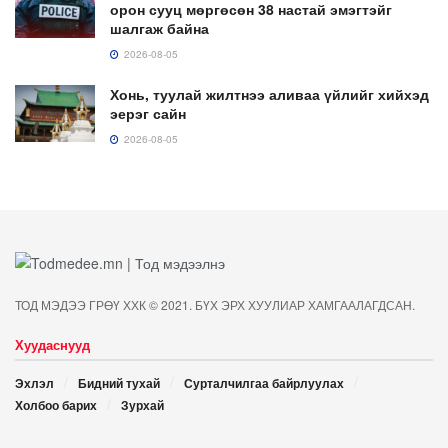
орон сууц мөргөсөн 38 настай эмэгтэйг
шалгаж байна
2026-08-05
Хонь, туулай жилтнээ аливаа үйлийг хийхэд
эерэг сайн
2026-08-05
ТОД МЭДЭЭ ГРӨҮ ХХК © 2021. БҮХ ЭРХ ХУУЛИАР ХАМГААЛАГДСАН.
Хуудаснууд
Эхлэл
Бидний тухай
Сурталчилгаа байрлуулах
Холбоо барих
Зурхай