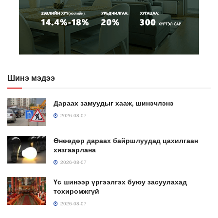
Шинэ мэдээ
Дараах замуудыг хааж, шинэчлэнэ
2026-08-07
Өнөөдөр дараах байршлуудад цахилгаан
хязгаарлана
2026-08-07
Үс шинээр үргээлгэх буюу засуулахад
тохиромжгүй
2026-08-07