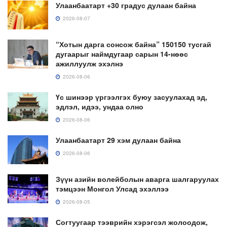
Улаанбаатарт +30 градус дулаан байна
2026-08-07
“Хотын дарга сонсож байна” 150150 тусгай
дугаарыг наймдугаар сарын 14-нөөс
ажиллуулж эхэлнэ
2026-08-06
Үс шинээр үргээлгэх буюу засуулахад эд,
эдлэл, идээ, ундаа олно
2026-08-06
Улаанбаатарт 29 хэм дулаан байна
2026-08-06
Зүүн азийн волейболын аварга шалгаруулах
тэмцээн Монгол Улсад эхэллээ
2026-08-05
Согтуугаар тээврийн хэрэгсэл жолоодож,