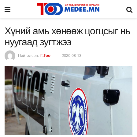
Хүний амь хөнөөж цогцсыг нь
нуугаад зугтжээ
Нийтэлсэн:
Г.Гоо
2020-08-13