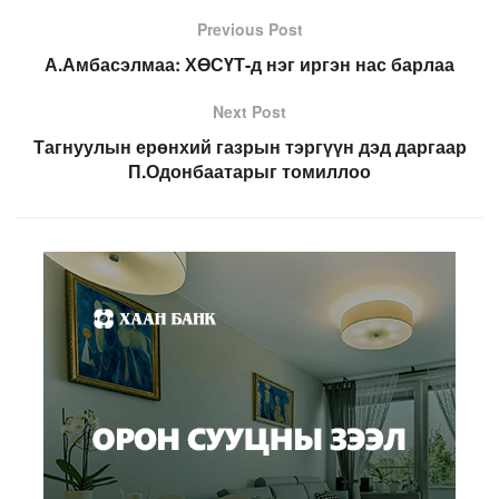
Previous Post
А.Амбасэлмаа: ХӨСҮТ-д нэг иргэн нас барлаа
Next Post
Тагнуулын ерөнхий газрын тэргүүн дэд даргаар
П.Одонбаатарыг томиллоо