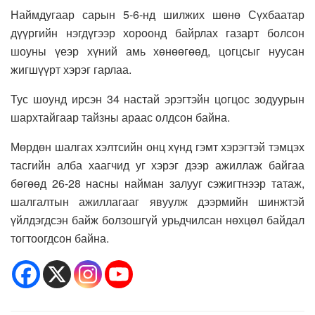
Наймдугаар сарын 5-6-нд шилжих шөнө Сүхбаатар
дүүргийн нэгдүгээр хороонд байрлах газарт болсон
шоуны үеэр хүний амь хөнөөгөөд, цогцсыг нуусан
жигшүүрт хэрэг гарлаа.
Тус шоунд ирсэн 34 настай эрэгтэйн цогцос зодуурын
шархтайгаар тайзны араас олдсон байна.
Мөрдөн шалгах хэлтсийн онц хүнд гэмт хэрэгтэй тэмцэх
тасгийн алба хаагчид уг хэрэг дээр ажиллаж байгаа
бөгөөд 26-28 насны найман залууг сэжигтнээр татаж,
шалгалтын ажиллагааг явуулж дээрмийн шинжтэй
үйлдэгдсэн байж болзошгүй урьдчилсан нөхцөл байдал
тогтоогдсон байна.