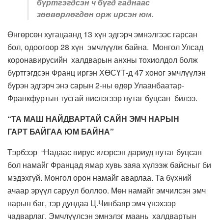
бүртгэгдсэн ч бүгд гаднаас
зөөвөрлөгдөн орж ирсэн юм.
Өнгөрсөн хугацаанд 13 хүн эдгэрч эмнэлгээс гарсан
бол, одоогоор 28 хүн эмчлүүлж байна. Монгол Улсад
коронавирусийн халдварын анхны тохиолдол болж
бүртгэгдсэн Франц иргэн ХӨСҮТ-д 47 хоног эмчлүүлэн
бүрэн эдгэрч энэ сарын 2-ны өдөр Улаанбаатар-
Франкфуртын тусгай нислэгээр нутаг буцсан билээ.
“ТА МАШ НАЙДВАРТАЙ САЙН ЭМЧ НАРЫН
ГАРТ БАЙГАА ЮМ БАЙНА”
Тэрбээр “Надаас вирус илэрсэн дариуд нутаг буцсан
бол намайг Францад ямар хувь заяа хүлээж байсныг би
мэдэхгүй. Монгол орон намайг аварлаа. Та бүхний
ачаар эрүүл саруул боллоо. Мөн намайг эмчилсэн эмч
нарын баг, тэр дундаа Ц.Чинбаяр эмч үнэхээр
чадварлаг. Эмчлүүлсэн эмнэлэг маань халдвартын