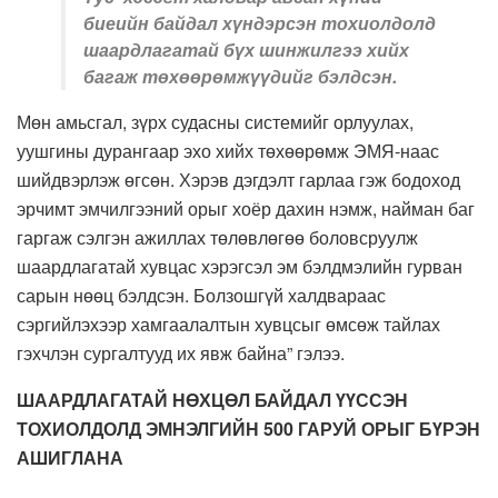
биеийн байдал хүндэрсэн тохиолдолд
шаардлагатай бүх шинжилгээ хийх
багаж төхөөрөмжүүдийг бэлдсэн.
Мөн амьсгал, зүрх судасны системийг орлуулах,
уушгины дурангаар эхо хийх төхөөрөмж ЭМЯ-наас
шийдвэрлэж өгсөн. Хэрэв дэгдэлт гарлаа гэж бодоход
эрчимт эмчилгээний орыг хоёр дахин нэмж, найман баг
гаргаж сэлгэн ажиллах төлөвлөгөө боловсруулж
шаардлагатай хувцас хэрэгсэл эм бэлдмэлийн гурван
сарын нөөц бэлдсэн. Болзошгүй халдвараас
сэргийлэхээр хамгаалалтын хувцсыг өмсөж тайлах
гэхчлэн сургалтууд их явж байна” гэлээ.
ШААРДЛАГАТАЙ НӨХЦӨЛ БАЙДАЛ ҮҮССЭН
ТОХИОЛДОЛД ЭМНЭЛГИЙН 500 ГАРУЙ ОРЫГ БҮРЭН
АШИГЛАНА