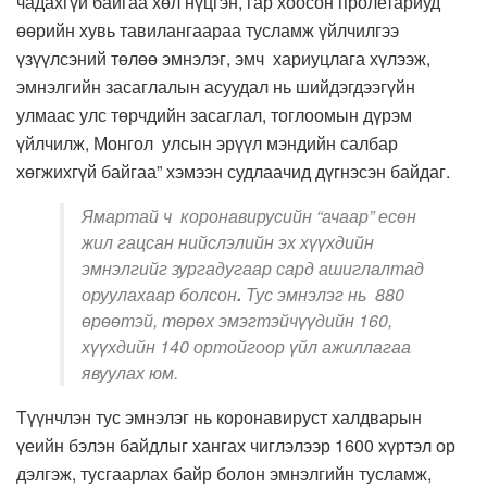
чадахгүй байгаа хөл нүцгэн, гар хоосон пролетариуд
өөрийн хувь тавилангаараа тусламж үйлчилгээ
үзүүлсэний төлөө эмнэлэг, эмч хариуцлага хүлээж,
эмнэлгийн засаглалын асуудал нь шийдэгдээгүйн
улмаас улс төрчдийн засаглал, тоглоомын дүрэм
үйлчилж, Монгол улсын эрүүл мэндийн салбар
хөгжихгүй байгаа” хэмээн судлаачид дүгнэсэн байдаг.
Ямартай ч коронавирусийн “ачаар” есөн
жил гацсан нийслэлийн эх хүүхдийн
эмнэлгийг зургадугаар сард ашиглалтад
оруулахаар болсон
.
Тус эмнэлэг нь 880
өрөөтэй, төрөх эмэгтэйчүүдийн 160,
хүүхдийн 140 ортойгоор үйл ажиллагаа
явуулах юм.
Түүнчлэн тус эмнэлэг нь коронавируст халдварын
үеийн бэлэн байдлыг хангах чиглэлээр 1600 хүртэл ор
дэлгэж, тусгаарлах байр болон эмнэлгийн тусламж,