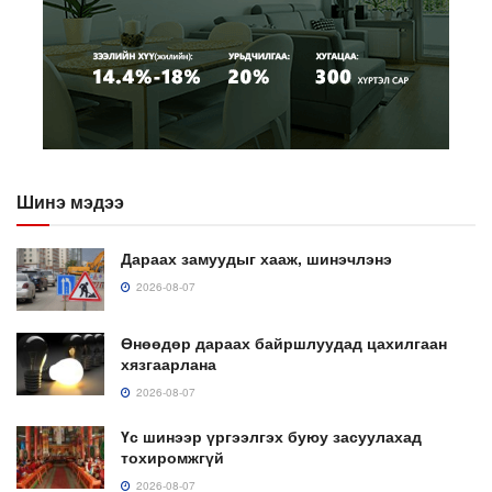
Шинэ мэдээ
Дараах замуудыг хааж, шинэчлэнэ
2026-08-07
Өнөөдөр дараах байршлуудад цахилгаан
хязгаарлана
2026-08-07
Үс шинээр үргээлгэх буюу засуулахад
тохиромжгүй
2026-08-07