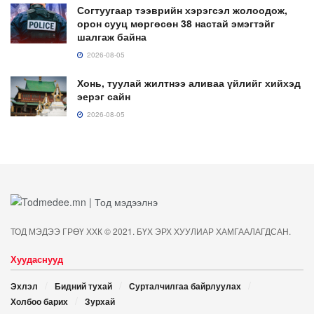
Согтуугаар тээврийн хэрэгсэл жолоодож,
орон сууц мөргөсөн 38 настай эмэгтэйг
шалгаж байна
2026-08-05
Хонь, туулай жилтнээ аливаа үйлийг хийхэд
эерэг сайн
2026-08-05
ТОД МЭДЭЭ ГРӨҮ ХХК © 2021. БҮХ ЭРХ ХУУЛИАР ХАМГААЛАГДСАН.
Хуудаснууд
Эхлэл
Бидний тухай
Сурталчилгаа байрлуулах
Холбоо барих
Зурхай