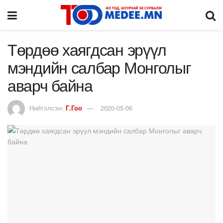
Төрдөө хаягдсан эрүүл
мэндийн салбар Монголыг
аварч байна
Нийтэлсэн:
Г.Гоо
2020-05-06