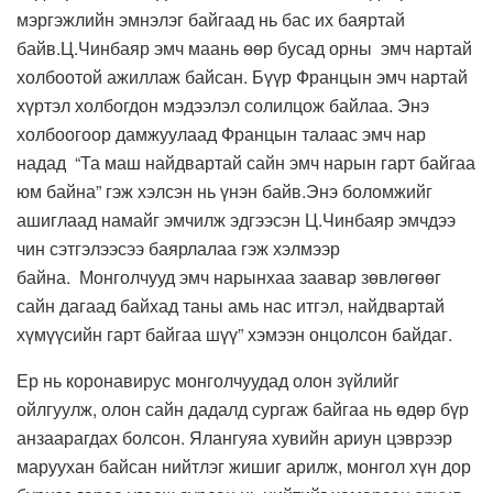
мэргэжлийн эмнэлэг байгаад нь бас их баяртай
байв.Ц.Чинбаяр эмч маань өөр бусад орны эмч нартай
холбоотой ажиллаж байсан. Бүүр Францын эмч нартай
хүртэл холбогдон мэдээлэл солилцож байлаа. Энэ
холбоогоор дамжуулаад Францын талаас эмч нар
надад “Та маш найдвартай сайн эмч нарын гарт байгаа
юм байна” гэж хэлсэн нь үнэн байв.Энэ боломжийг
ашиглаад намайг эмчилж эдгээсэн Ц.Чинбаяр эмчдээ
чин сэтгэлээсээ баярлалаа гэж хэлмээр
байна. Монголчууд эмч нарынхаа заавар зөвлөгөөг
сайн дагаад байхад таны амь нас итгэл, найдвартай
хүмүүсийн гарт байгаа шүү” хэмээн онцолсон байдаг.
Ер нь коронавирус монголчуудад олон зүйлийг
ойлгуулж, олон сайн дадалд сургаж байгаа нь өдөр бүр
анзаарагдах болсон. Ялангуяа хувийн ариун цэврээр
маруухан байсан нийтлэг жишиг арилж, монгол хүн дор