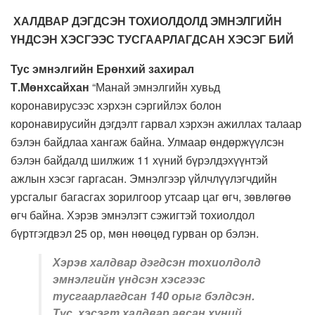
ХАЛДВАР ДЭГДСЭН ТОХИОЛДОЛД ЭМНЭЛГИЙН
ҮНДСЭН ХЭСГЭЭС ТУСГААРЛАГДСАН ХЭСЭГ БИЙ
Тус эмнэлгийн Ерөнхий захирал
Т.Мөнхсайхан
“Манай эмнэлгийн хувьд
коронавирусээс хэрхэн сэргийлэх болон
коронавирусийн дэгдэлт гарвал хэрхэн ажиллах талаар
бэлэн байдлаа хангаж байна. Улмаар өндөржүүлсэн
бэлэн байдалд шилжиж 11 хүний бүрэлдэхүүнтэй
ажлын хэсэг гаргасан. Эмнэлгээр үйлчлүүлэгчдийн
урсгалыг багасгах зорилгоор утсаар цаг өгч, зөвлөгөө
өгч байна. Хэрэв эмнэлэгт сэжигтэй тохиолдол
бүртгэгдвэл 25 ор, мөн нөөцөд гурван ор бэлэн.
Хэрэв халдвар дэгдсэн тохиолдолд
эмнэлгийн үндсэн хэсгээс
тусгаарлагдсан 140 орыг бэлдсэн.
Тус хэсэгт халдвар авсан хүний