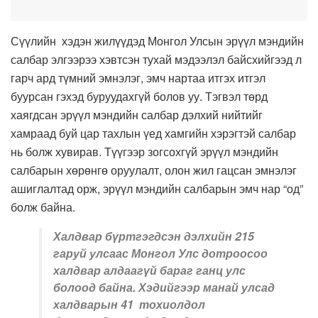
Сүүлийн хэдэн жилүүдэд Монгол Улсын эрүүл мэндийн
салбар ­эл­гээрээ хэвтсэн тухай мэдээлэл байс­хийгээд л
гарч ард түмний эмнэлэг, эмч нартаа итгэх итгэл
буурсан гэхэд буруудахгүй болов уу. Тэгвэл төрд
хаягдсан эрүүл мэндийн салбар дэлхий нийтийг
хамраад буй цар тахлын үед хамгийн хэрэгтэй салбар
нь болж хувирав. Түүгээр зогсохгүй эрүүл мэндийн
салбарын хөрөнгө оруулалт, олон жил гацсан эмнэлэг
ашиглалтад орж, эрүүл мэндийн салбарын эмч нар “од”
болж байна.
Халдвар бүртгэгдсэн дэлхийн 215
гаруй улсаас Монгол Улс дотроосоо
халдвар алдаагүй бараг ганц улс
болоод байна. Хэдийгээр манай улсад
халдварын 41 тохиолдол