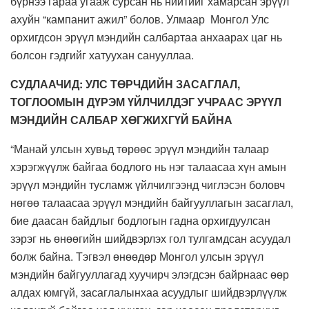
бүрнээ гараа угааж сурсан нь нийтийг хамарсан эрүүл
ахуйн “кампанит ажил” болов. Улмаар Монгол Улс
орхигдсон эрүүл мэндийн салбартаа анхаарах цаг нь
болсон гэдгийг хатуухан санууллаа.
СУДЛААЧИД: УЛС ТӨРЧДИЙН ЗАСАГЛАЛ,
ТОГЛООМЫН ДҮРЭМ ҮЙЛЧИЛДЭГ УЧРААС ЭРҮҮЛ
МЭНДИЙН САЛБАР ХӨГЖИХГҮЙ БАЙНА
“Манай улсын хувьд төрөөс эрүүл мэндийн талаар
хэрэгжүүлж байгаа бодлого нь нэг талаасаа хүн амын
эрүүл мэндийн тусламж үйлчилгээнд чиглэсэн боловч
нөгөө талаасаа эрүүл мэндийн байгууллагын засаглал,
бие даасан байдлыг бодлогын гадна орхигдуулсан
зэрэг нь өнөөгийн шийдвэрлэх гол тулгамдсан асуудал
болж байна. Тэгвэл өнөөдөр Монгол улсын эрүүл
мэндийн байгууллагад хуучирч элэгдсэн байрнаас өөр
алдах юмгүй, засаглалынхаа асуудлыг шийдвэрлүүлж