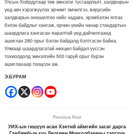
Улсын Хоёрдугаар төв эмнэлэг тусгаарлалт, халдварын
үед авч хэрэгжүүлэх эрчимт эмчилгээ, вирусийн
халдварын оношилгоо хийх чадавх, эрэмбэлэн ялгах
бэлэн байдлыг хангаж, орчин үеийн чанар стандартын
шаардлага хангасан яаралтай үед дайчилгаанд
ашиглах 280 орыг бэлэн байдалд бэлтгэсэн байна.
Улмаар шаардлагатай нөхцөл байдал үүссэн
тохиолдолд эмнэлгийн 500 гаруй орыг бүрэн
ашиглахаар тооцсон аж.
Э.БУРАМ
Previous Post
УИХ-ын гишүүн асан Хэнтий аймгийн засаг дарга
Ганбямбын хүү Дөлгөөн Монголбанкны тэргүүн