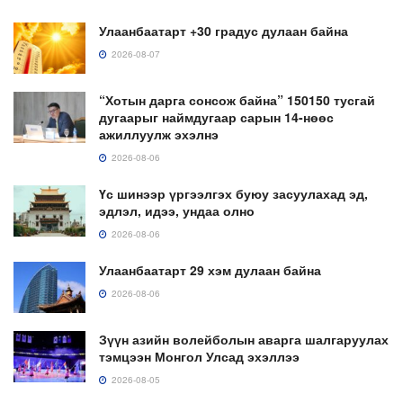
Улаанбаатарт +30 градус дулаан байна
2026-08-07
“Хотын дарга сонсож байна” 150150 тусгай
дугаарыг наймдугаар сарын 14-нөөс
ажиллуулж эхэлнэ
2026-08-06
Үс шинээр үргээлгэх буюу засуулахад эд,
эдлэл, идээ, ундаа олно
2026-08-06
Улаанбаатарт 29 хэм дулаан байна
2026-08-06
Зүүн азийн волейболын аварга шалгаруулах
тэмцээн Монгол Улсад эхэллээ
2026-08-05