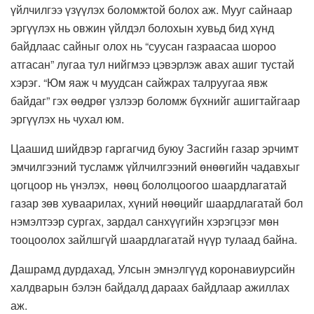
үйлчилгээ үзүүлэх боломжтой болох аж. Мууг сайнаар
эргүүлэх нь овжин үйлдэл болохын хувьд бид хүнд
байдлаас сайныг олох нь “суусан газраасаа шороо
атгасан” лугаа тул нийгмээ цэвэрлэж авах ашиг тустай
хэрэг. “Юм яаж ч муудсан сайжрах талруугаа явж
байдаг” гэх өөдрөг үзлээр боломж бүхнийг ашигтайгаар
эргүүлэх нь чухал юм.
Цаашид шийдвэр гаргагчид буюу Засгийн газар эрчимт
эмчилгээний тусламж үйлчилгээний өнөөгийн чадавхыг
цогцоор нь үнэлэх, нөөц бололцоогоо шаардлагатай
газар зөв хуваарилах, хүний нөөцийг шаардлагатай бол
нэмэлтээр сургах, зардал санхүүгийн хэрэгцээг мөн
тооцоолох зайлшгүй шаардлагатай нүүр тулаад байна.
Дашрамд дурдахад, Улсын эмнэлгүүд коронавиурсийн
халдварын бэлэн байдалд дараах байдлаар ажиллах
аж.