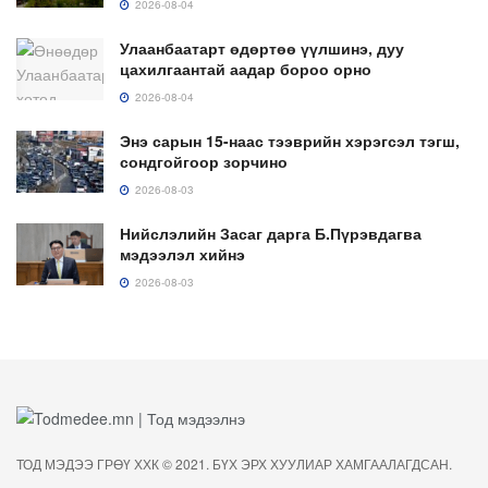
2026-08-04
Улаанбаатарт өдөртөө үүлшинэ, дуу
цахилгаантай аадар бороо орно
2026-08-04
Энэ сарын 15-наас тээврийн хэрэгсэл тэгш,
сондгойгоор зорчино
2026-08-03
Нийслэлийн Засаг дарга Б.Пүрэвдагва
мэдээлэл хийнэ
2026-08-03
ТОД МЭДЭЭ ГРӨҮ ХХК © 2021. БҮХ ЭРХ ХУУЛИАР ХАМГААЛАГДСАН.