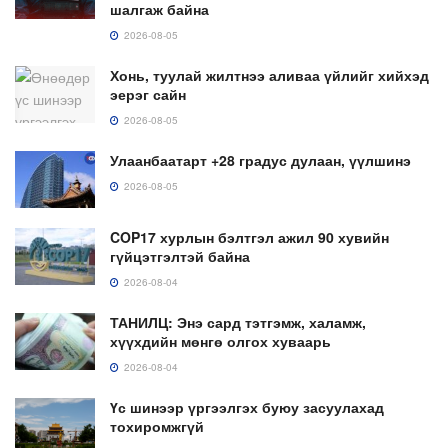
шалгаж байна
2026-08-05
Хонь, туулай жилтнээ аливаа үйлийг хийхэд
эерэг сайн
2026-08-05
Улаанбаатарт +28 градус дулаан, үүлшинэ
2026-08-05
COP17 хурлын бэлтгэл ажил 90 хувийн
гүйцэтгэлтэй байна
2026-08-04
ТАНИЛЦ: Энэ сард тэтгэмж, халамж,
хүүхдийн мөнгө олгох хуваарь
2026-08-04
Үс шинээр үргээлгэх буюу засуулахад
тохиромжгүй