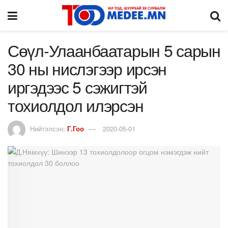
Сөүл-Улаанбаатарын 5 сарын
30 ны нислэгээр ирсэн
иргэдээс 5 сэжигтэй
тохиолдол илэрсэн
Нийтэлсэн:
Г.Гоо
2020-05-01