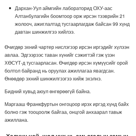
Дархан-Уул аймгийн лабораторид ОХУ-аас
Алтанбулагийн боомтоор орж ирсэн тээврийн 21
жолооч, ажиглалтад тусгаарлагдаж байсан 99 хүнд
давтан шинжилгээ хийлээ.
Өчигдөр эхний чартер нислэгээр ирсэн иргэдийг хүлээн
авлаа. Эдгээрээс таван хүнийг сэжигтэй гэж үзэн
ХӨСҮТ-д тусгаарласан. Өчигдөр ирсэн хүмүүсийг орой
болтол байранд нь оруулах ажиллагаа явагдсан.
Өнөөдөр эхний шинжилгээгээ хийж эхэлнэ.
Бидний хувьд аюул өнгөрөөгүй байна.
Маргааш Франкфуртын онгоцоор ирэх иргэд хүнд байх
болно гэж тооцоолж байгаа, онцгой анхаарал тавьж
ажиллана.
Халуун цай, шөл уух нь амьсгалын замын