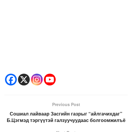
Previous Post
Сошиал лайваар Засгийн газрыг “айлгачихдаг”
Б.Цэгмэд тэргүүтэй галзуучуудаас болгоомжилъё