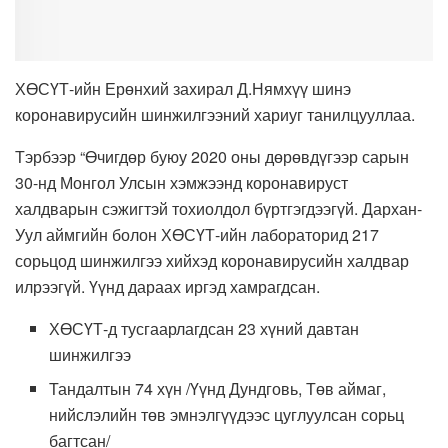
ХӨСҮТ-ийн Ерөнхий захирал Д.Нямхүү шинэ
коронавирусийн шинжилгээний хариуг танилцууллаа.
Тэрбээр “Өчигдөр буюу 2020 оны дөрөвдүгээр сарын
30-нд Монгол Улсын хэмжээнд коронавируст
халдварын сэжигтэй тохиолдол бүртгэгдээгүй. Дархан-
Уул аймгийн болон ХӨСҮТ-ийн лабораторид 217
сорьцод шинжилгээ хийхэд коронавирусийн халдвар
илрээгүй. Үүнд дараах иргэд хамрагдсан.
ХӨСҮТ-д тусгаарлагдсан 23 хүний давтан
шинжилгээ
Тандалтын 74 хүн /Үүнд Дундговь, Төв аймаг,
нийслэлийн төв эмнэлгүүдээс цуглуулсан сорьц
багтсан/