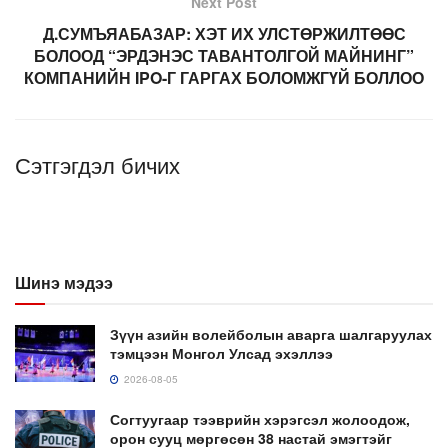
Next Post
Д.СУМЪЯАБАЗАР: ХЭТ ИХ УЛСТӨРЖИЛТӨӨС
БОЛООД “ЭРДЭНЭС ТАВАНТОЛГОЙ МАЙНИНГ”
КОМПАНИЙН IPO-Г ГАРГАХ БОЛОМЖГҮЙ БОЛЛОО
Сэтгэгдэл бичих
Шинэ мэдээ
Зүүн азийн волейболын аварга шалгаруулах
тэмцээн Монгол Улсад эхэллээ
2026-08-05
Согтуугаар тээврийн хэрэгсэл жолоодож,
орон сууц мөргөсөн 38 настай эмэгтэйг