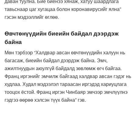
даван туулна. Бие биенээ хянаж, хатуу шаардлага
тавьснаар цаг хугацаа болон коронавирусийг ялна”
гэсэн мэдээллийг өглөө.
Өвчтөнүүдийн биеийн байдал дээрдэж
байна
Мөн тэрбээр “Халдвар авсан өвчтөнүүдийн халуун нь
багасаж, биеийн байдал дээрдэж байна. Эмч,
ажилтнуудын аюулгүй байдалд зөвлөмж өгч байгаа.
Франц иргэнийг эмчилж байгаад халдвар авсан гэдэг нь
худлаа. Худал мэдээлэл тараасан иргэдэд хариуцлага
тооцох ёстой. Франц иргэн Чинбаяр эмчээр эмчлүүлнэ
гэдгээ өөрөө хэлсэн түүх байна” гэв.