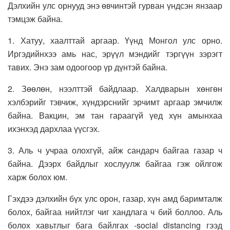
Дэлхийн улс орнууд энэ өвчинтэй гурван үндсэн янзаар
тэмцэж байна.
1. Хатуу, хаалттай аргаар. Үүнд Монгол улс орно.
Иргэдийнхээ амь нас, эрүүл мэндийг тэргүүн зэрэгт
тавих. Энэ зам одоогоор үр дүнтэй байна.
2. Зөөлөн, нээлттэй байдлаар. Халдварын хөнгөн
хэлбэрийг тэвчиж, хүндэрснийг эрчимт аргаар эмчилж
байна. Вакцин, эм тан гараагүй үед хүн амынхаа
ихэнхэд дархлаа үүсгэх.
3. Аль ч учраа олохгүй, айж сандарч байгаа газар ч
байна. Дээрх байдлыг хослуулж байгаа гэж ойлгож
харж болох юм.
Гэхдээ дэлхийн бүх улс орон, газар, хүн амд баримталж
болох, байгаа нийтлэг чиг хандлага ч бий боллоо. Аль
болох хавьтлыг бага байлгах -social distancing гээд