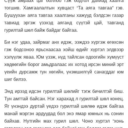
Сүүж амраах цаг боллоо гэж бодтол дахиад хаалга
тогшив. Хамгаалалтын хувцаст “Та аяга тавгаа” гэв.
Бушуухан аяга тавгаа хаалганы хажууд бэлдсэн газар
тавиад эргэж үзэхэд аяганд сүүтэй цай, тавганд
гурилтай шөл байж байдаг байгаа.
Би нэг удаа, зайрмаг анх идэж, ээждээ хүргэж өгөхсөн
гэж бодсоноо ярьснаасаа хойш өдийг хүртэл элдвээр
хэлүүлж яваа. Юм үзэж, нүд тайлсан одоогийн хүмүүст
хөдөөгийн борог амьдралаас их хотод ирсэн миний эрт
үеийн дурсамж тун хөгийн, үнэмшилгүй санагддаг юм
шиг билээ.
Энд ирээд идсэн гурилтай шөлийг тэгж бичилтэй биш.
Тун амттай байсан. Нэг харахад л гурилтай шөл конец.
Яг үнэндээ дуртай үедээ гурилтай шөлөө идэж байгаа
манай мэргэн ардуудад бол энэ ямар юмных нь сонин
байхав. Нутгийн мах гурил шөл. Чоно хүртэл “хонь