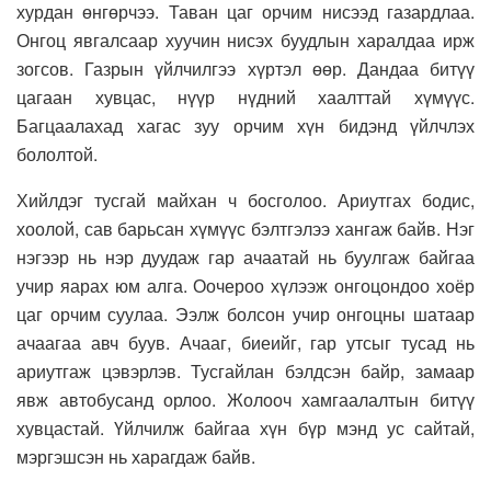
хурдан өнгөрчээ. Таван цаг орчим нисээд газардлаа.
Онгоц явгалсаар хуучин нисэх буудлын харалдаа ирж
зогсов. Газрын үйлчилгээ хүртэл өөр. Дандаа битүү
цагаан хувцас, нүүр нүдний хаалттай хүмүүс.
Багцаалахад хагас зуу орчим хүн бидэнд үйлчлэх
бололтой.
Хийлдэг тусгай майхан ч босголоо. Ариутгах бодис,
хоолой, сав барьсан хүмүүс бэлтгэлээ хангаж байв. Нэг
нэгээр нь нэр дуудаж гар ачаатай нь буулгаж байгаа
учир яарах юм алга. Оочероо хүлээж онгоцондоо хоёр
цаг орчим суулаа. Ээлж болсон учир онгоцны шатаар
ачаагаа авч буув. Ачааг, биеийг, гар утсыг тусад нь
ариутгаж цэвэрлэв. Тусгайлан бэлдсэн байр, замаар
явж автобусанд орлоо. Жолооч хамгаалалтын битүү
хувцастай. Үйлчилж байгаа хүн бүр мэнд ус сайтай,
мэргэшсэн нь харагдаж байв.