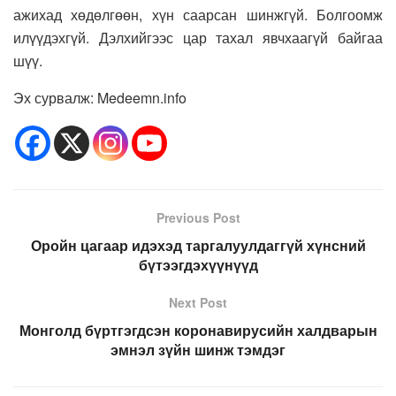
ажихад хөдөлгөөн, хүн саарсан шинжгүй. Болгоомж
илүүдэхгүй. Дэлхийгээс цар тахал явчхаагүй байгаа
шүү.
Эх сурвалж: Medeemn.info
Previous Post
Оройн цагаар идэхэд таргалуулдаггүй хүнсний
бүтээгдэхүүнүүд
Next Post
Монголд бүртгэгдсэн коронавирусийн халдварын
эмнэл зүйн шинж тэмдэг