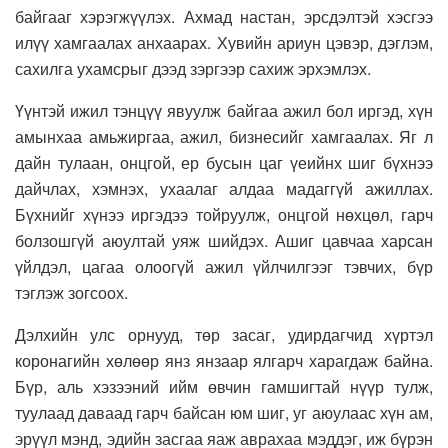
байгааг хэрэгжүүлэх. Ахмад настан, эрсдэлтэй хэсгээ
илүү хамгаалах анхаарах. Хувийн ариун цэвэр, дэглэм,
сахилга ухамсрыг дээд зэргээр сахиж эрхэмлэх.
Үүнтэй ижил тэнцүү явуулж байгаа ажил бол иргэд, хүн
амынхаа амьжиргаа, ажил, бизнесийг хамгаалах. Яг л
дайн тулаан, онцгой, ер бусын цаг үеийнх шиг бүхнээ
дайчлах, хэмнэх, ухаалаг алдаа мадаггүй ажиллах.
Бүхнийг хүнээ иргэдээ тойруулж, онцгой нөхцөл, гарч
болзошгүй аюултай уяж шийдэх. Ашиг цавчаа харсан
үйлдэл, цагаа олоогүй ажил үйлчилгээг тэвчих, бүр
тэглэж зогсоох.
Дэлхийн улс орнууд, төр засаг, удирдагчид хүртэл
коронагийн хөлөөр янз янзаар ялгарч харагдаж байна.
Бүр, аль хэзээний ийм өвчин гамшигтай нүүр тулж,
туулаад даваад гарч байсан юм шиг, уг аюулаас хүн ам,
эрүүл мэнд, эдийн засгаа яаж аврахаа мэддэг, иж бүрэн