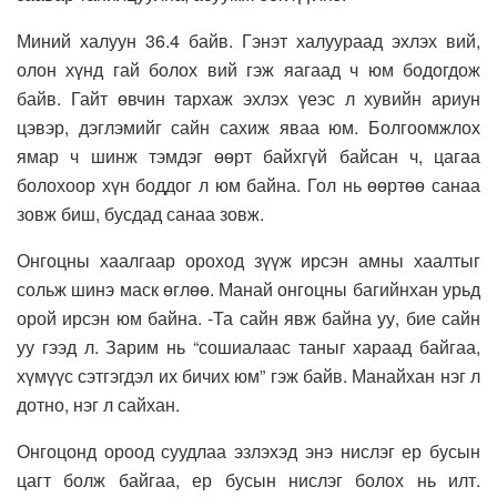
Миний халуун 36.4 байв. Гэнэт халуураад эхлэх вий,
олон хүнд гай болох вий гэж яагаад ч юм бодогдож
байв. Гайт өвчин тархаж эхлэх үеэс л хувийн ариун
цэвэр, дэглэмийг сайн сахиж яваа юм. Болгоомжлох
ямар ч шинж тэмдэг өөрт байхгүй байсан ч, цагаа
болохоор хүн боддог л юм байна. Гол нь өөртөө санаа
зовж биш, бусдад санаа зовж.
Онгоцны хаалгаар ороход зүүж ирсэн амны хаалтыг
сольж шинэ маск өглөө. Манай онгоцны багийнхан урьд
орой ирсэн юм байна. -Та сайн явж байна уу, бие сайн
уу гээд л. Зарим нь “сошиалаас таныг хараад байгаа,
хүмүүс сэтгэгдэл их бичих юм” гэж байв. Манайхан нэг л
дотно, нэг л сайхан.
Онгоцонд ороод суудлаа эзлэхэд энэ нислэг ер бусын
цагт болж байгаа, ер бусын нислэг болох нь илт.