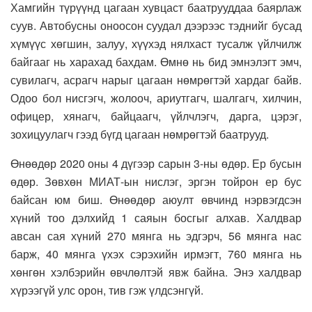
Хамгийн түрүүнд цагаан хувцаст баатрууддаа баярлаж
суув. Автобусны оноосон суудал дээрээс тэднийг бусад
хүмүүс хөгшин, залуу, хүүхэд нялхаст тусалж үйлчилж
байгааг нь харахад бахдам. Өмнө нь бид эмнэлэгт эмч,
сувилагч, асрагч нарыг цагаан нөмрөгтэй хардаг байв.
Одоо бол нисгэгч, жолооч, ариутгагч, шалгагч, хилчин,
офицер, хянагч, байцаагч, үйлчлэгч, дарга, цэрэг,
зохицуулагч гээд бүгд цагаан нөмрөгтэй баатрууд.
Өнөөдөр 2020 оны 4 дүгээр сарын 3-ны өдөр. Ер бусын
өдөр. Зөвхөн МИАТ-ын нислэг, эргэн тойрон ер бус
байсан юм биш. Өнөөдөр аюулт өвчинд нэрвэгдсэн
хүний тоо дэлхийд 1 саяын босгыг алхав. Халдвар
авсан сая хүний 270 мянга нь эдгэрч, 56 мянга нас
барж, 40 мянга үхэх сэрэхийн ирмэгт, 760 мянга нь
хөнгөн хэлбэрийн өвчлөлтэй явж байна. Энэ халдвар
хүрээгүй улс орон, тив гэж үлдсэнгүй.