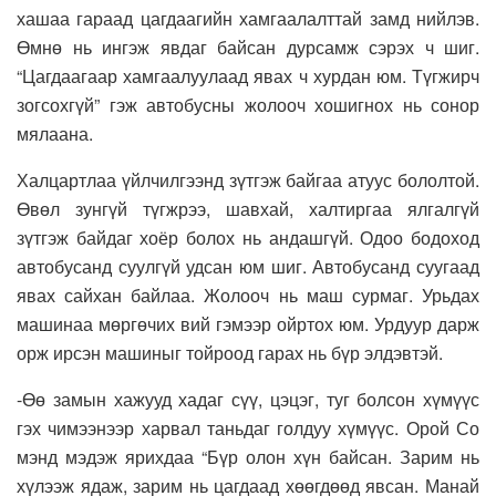
хашаа гараад цагдаагийн хамгаалалттай замд нийлэв.
Өмнө нь ингэж явдаг байсан дурсамж сэрэх ч шиг.
“Цагдаагаар хамгаалуулаад явах ч хурдан юм. Түгжирч
зогсохгүй” гэж автобусны жолооч хошигнох нь сонор
мялаана.
Халцартлаа үйлчилгээнд зүтгэж байгаа атуус бололтой.
Өвөл зунгүй түгжрээ, шавхай, халтиргаа ялгалгүй
зүтгэж байдаг хоёр болох нь андашгүй. Одоо бодоход
автобусанд суулгүй удсан юм шиг. Автобусанд суугаад
явах сайхан байлаа. Жолооч нь маш сурмаг. Урьдах
машинаа мөргөчих вий гэмээр ойртох юм. Урдуур дарж
орж ирсэн машиныг тойроод гарах нь бүр элдэвтэй.
-Өө замын хажууд хадаг сүү, цэцэг, туг болсон хүмүүс
гэх чимээнээр харвал таньдаг голдуу хүмүүс. Орой Со
мэнд мэдэж ярихдаа “Бүр олон хүн байсан. Зарим нь
хүлээж ядаж, зарим нь цагдаад хөөгдөөд явсан. Манай