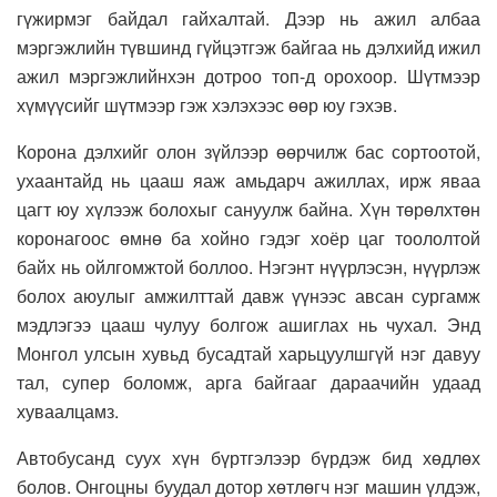
гүжирмэг байдал гайхалтай. Дээр нь ажил албаа
мэргэжлийн түвшинд гүйцэтгэж байгаа нь дэлхийд ижил
ажил мэргэжлийнхэн дотроо топ-д орохоор. Шүтмээр
хүмүүсийг шүтмээр гэж хэлэхээс өөр юу гэхэв.
Корона дэлхийг олон зүйлээр өөрчилж бас сортоотой,
ухаантайд нь цааш яаж амьдарч ажиллах, ирж яваа
цагт юу хүлээж болохыг сануулж байна. Хүн төрөлхтөн
коронагоос өмнө ба хойно гэдэг хоёр цаг тоололтой
байх нь ойлгомжтой боллоо. Нэгэнт нүүрлэсэн, нүүрлэж
болох аюулыг амжилттай давж үүнээс авсан сургамж
мэдлэгээ цааш чулуу болгож ашиглах нь чухал. Энд
Монгол улсын хувьд бусадтай харьцуулшгүй нэг давуу
тал, супер боломж, арга байгааг дараачийн удаад
хуваалцамз.
Автобусанд суух хүн бүртгэлээр бүрдэж бид хөдлөх
болов. Онгоцны буудал дотор хөтлөгч нэг машин үлдэж,