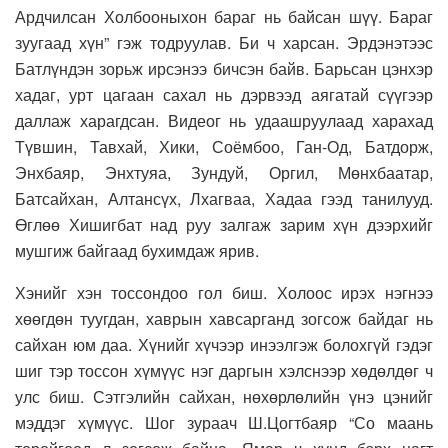
Ардчилсан Холбооныхон бараг нь байсан шүү. Бараг
зуугаад хүн” гэж тодруулав. Би ч харсан. Эрдэнэтээс
Батлүндэн зорьж ирсэнээ бичсэн байв. Барьсан цэнхэр
хадаг, урт цагаан сахал нь дэрвээд аягатай сүүгээр
даллаж харагдсан. Видеог нь удаашруулаад харахад
Түвшин, Тавхай, Хики, Соёмбоо, Ган-Од, Батдорж,
Энхбаяр, Энхтуяа, Зундуй, Оргил, Мөнхбаатар,
Батсайхан, Алтансүх, Лхагваа, Хадаа гээд танилууд.
Өглөө Хишигбат над руу залгаж зарим хүн дээрхийг
мушгиж байгаад бухимдаж ярив.
Хэнийг хэн тоссондоо гол биш. Холоос ирэх нэгнээ
хөөгдөн туугдан, хаврын хавсарганд зогсож байдаг нь
сайхан юм даа. Хүнийг хүчээр инээлгэж болохгүй гэдэг
шиг тэр тоссон хүмүүс нэг даргын хэлснээр хөдөлдөг ч
улс биш. Сэтгэлийн сайхан, нөхөрлөлийн үнэ цэнийг
мэддэг хүмүүс. Шог зураач Ш.Цогтбаяр “Со маань