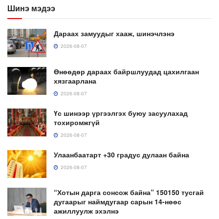
Шинэ мэдээ
Дараах замуудыг хааж, шинэчлэнэ
2026-08-07
Өнөөдөр дараах байршлуудад цахилгаан
хязгаарлана
2026-08-07
Үс шинээр үргээлгэх буюу засуулахад
тохиромжгүй
2026-08-07
Улаанбаатарт +30 градус дулаан байна
2026-08-07
“Хотын дарга сонсож байна” 150150 тусгай
дугаарыг наймдугаар сарын 14-нөөс
ажиллуулж эхэлнэ