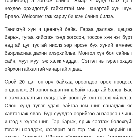
торойгоод л зогсож байна. Ямар ч хүнд бэрх цагт
нөхдөө орхидоггүй гайхалтай мөн чанартай хүн шүү.
Браво. Welcome” гэж хариу бичсэн байна билээ.
Танихгүй хүн ч цөөнгүй байв. Гараа даллаж, цэцгээ
барьж, тугаа хийсгэж тэнд зогссон, тоссон хүн нэг бүрт
надтай цуг тусгай нислэгээр ирсэн бүх хүний өмнөөс
баярласнаа дахин илэрхийлье. Монгол хүн бол сайныг
сайн, мууг муу гэж хэлж чаддаг. Сэтгэл нь гэрэлтэхдээ
ойрхон гайхалтай чанартай л даа.
Орой 20 цаг өнгөрч байхад өрөөндөө орох процесс
өндөрлөж, 21 хоног карантинд байх газартай болов. Бас
л хамгаалалтын хувцастай цөөнгүй хүн тосож үйлчлэв.
Олон хүнд түвэг удаж байгаа юм шиг санагдаж яс
хавтагнаж явав. Бүр сүүлдээ өөрийгөө анзаарсан чинь
инээд ч хүрэх шиг. Гар барьж, ярьж саатаж болохгүй,
тэвэрч наалдаж, фээврит энэ тэр гэж дал мөрийг нь