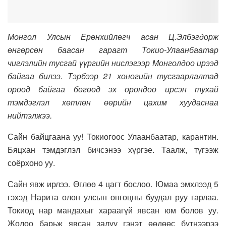
Монгол Улсын Ерөнхийлөгч асан Ц.Элбэгдорж
өнгөрсөн баасан гарагт Токио-Улаанбаатар
чиглэлийн тусгай үүргийн нислэгээр Монголдоо ирээд
байгаа билээ. Тэрбээр 21 хоногийн тусгаарлалтад
ороод байгаа бөгөөд эх орондоо ирсэн тухай
тэмдэглэл хөтлөн өөрийн цахим хуудаснаа
нийтэлжээ.
Сайн байцгаана уу! Токиогоос Улаанбаатар, карантин.
Бяцхан тэмдэглэл бичсэнээ хүргэе. Таалж, түгээж
соёрхоно уу.
Сайн явж ирлээ. Өглөө 4 цагт бослоо. Юмаа эмхлээд 5
гэхэд Нарита олон улсын онгоцны буудал руу гарлаа.
Токиод нар мандахыг хараагүй явсан юм болов уу.
Жолоо барьж явсан залуу гэнэт өөдөөс бүтнээрээ