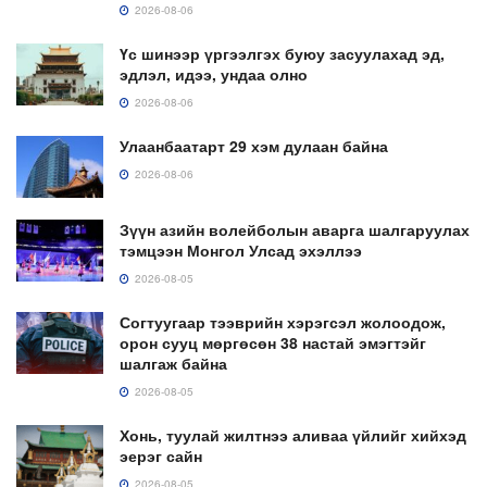
2026-08-06
Үс шинээр үргээлгэх буюу засуулахад эд,
эдлэл, идээ, ундаа олно
2026-08-06
Улаанбаатарт 29 хэм дулаан байна
2026-08-06
Зүүн азийн волейболын аварга шалгаруулах
тэмцээн Монгол Улсад эхэллээ
2026-08-05
Согтуугаар тээврийн хэрэгсэл жолоодож,
орон сууц мөргөсөн 38 настай эмэгтэйг
шалгаж байна
2026-08-05
Хонь, туулай жилтнээ аливаа үйлийг хийхэд
эерэг сайн
2026-08-05