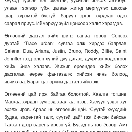
хүүхэд түрсэн нэг эмэгтэй, уухилан зогсох автобус,
улаан гэрлээр гүйж цагаан жип-д мөргүүлэх шахсан
шар хүрэмтэй бүсгүй, баруун эргэн хурдлан одох
саарал приүс. Иймэрхүү зүйл цонхоор хальт харагдав.
Өглөөний дасгал хийх шинэ санаа төрөв. Сонсох
дуртай “Trace urban” сувгаа олж хирдээ баярлав.
Selena, Dua, Ariana, Justin, Bruno, Roddy, Billie, Saint,
Jennifer гээд олон хүний дуу дагаж, дууриаж хөдөлгөөн
хийж биеэ халаав. Жижиг өрөөндөө хийж болох
дасгалаа өөрөө фантазалж хийсэн чинь болоод
явчихлаа. Бараг цаг орчим дасгал хийчхэж.
Өглөөний цай ирж байгаа бололтой. Хаалга тогшив.
Маскаа хурдан зүүгээд хаалгаа нээв. Халуун үздэг хүн
эхэлж ирэв. Араас нь өглөөний цай. “Сүүтэй хүүхдийн
будаа, варентай талх, сүүтэй цай” гэж бичсэн байсан.
Талхан дээр варень ирсэнгүй. Бусад нь тоо ёсоор. Амт