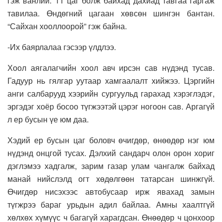
гэж ванлий. 11 цаг болж байхад дахиад тавгаа гаргаж
тавилаа. Өндөгний цагаан хөвсөн шингэн бантан.
“Сайхан хооллоорой” гэж байна.
-Их баярлалаа гэсээр үлдлээ.
Хоол аягалагчийн хоол авч ирсэн сав нүдэнд тусав.
Гадуур нь гялгар уутаар хамгаалалт хийжээ. Цэргийн
анги салбарууд хээрийн сургуульд гарахад хэрэглэдэг,
эргэдэг хоёр босоо түгжээтэй цэрэг ногоон сав. Аргагүй
л ер бусын үе юм даа.
Хэдий ер бусын цаг боловч өчигдөр, өнөөдөр нэг юм
нүдэнд онцгой тусах. Дэлхий сандарч олон орон хориг
дэглэмээ хадгалж, зарим газар улам чангалж байхад
манай нийслэлд огт хөдөлгөөн татарсан шинжгүй.
Өчигдөр нисэхээс автобусаар ирж явахад замын
түгжрээ бараг урьдын адил байлаа. Амны хаалтгүй
хөлхөх хүмүүс ч багагүй харагдсан. Өнөөдөр ч цонхоор