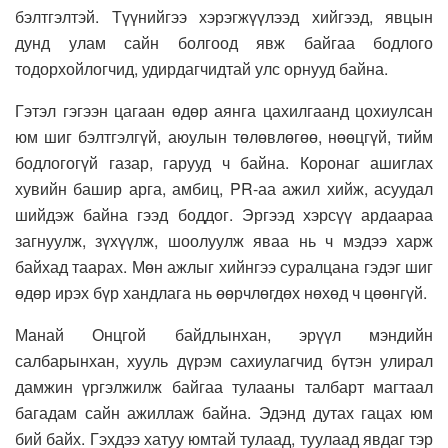
бэлтгэлтэй. Түүнийгээ хэрэгжүүлээд хийгээд, явцын
дунд улам сайн болгоод явж байгаа бодлого
тодорхойлогчид, удирдагчидтай улс орнууд байна.
Гэтэл гэгээн цагаан өдөр аянга цахилгаанд цохиулсан
юм шиг бэлтгэлгүй, аюулын төлөвлөгөө, нөөцгүй, тийм
бодлогогүй газар, гарууд ч байна. Коронаг ашиглах
хувийн башир арга, амбиц, PR-аа ажил хийж, асуудал
шийдэж байна гээд боддог. Эргээд хэрсүү ардаараа
загнуулж, зүхүүлж, шоолуулж яваа нь ч мэдээ харж
байхад таарах. Мөн ажлыг хийнгээ суралцана гэдэг шиг
өдөр ирэх бүр хандлага нь өөрчлөгдөх нөхөд ч цөөнгүй.
Манай Онцгой байдлынхан, эрүүл мэндийн
салбарынхан, хууль дүрэм сахиулагчид бүтэн улирал
дамжин үргэлжилж байгаа тулааны талбарт магтаал
багадам сайн ажиллаж байна. Эдэнд дутах гацах юм
бий байх. Гэхдээ хатуу юмтай тулаад, туулаад явдаг тэр