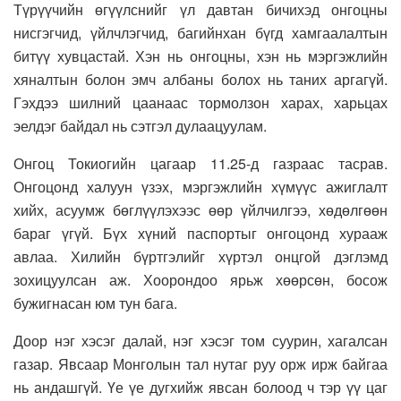
Түрүүчийн өгүүлснийг үл давтан бичихэд онгоцны
нисгэгчид, үйлчлэгчид, багийнхан бүгд хамгаалалтын
битүү хувцастай. Хэн нь онгоцны, хэн нь мэргэжлийн
хяналтын болон эмч албаны болох нь таних аргагүй.
Гэхдээ шилний цаанаас тормолзон харах, харьцах
эелдэг байдал нь сэтгэл дулаацуулам.
Онгоц Токиогийн цагаар 11.25-д газраас тасрав.
Онгоцонд халуун үзэх, мэргэжлийн хүмүүс ажиглалт
хийх, асуумж бөглүүлэхээс өөр үйлчилгээ, хөдөлгөөн
бараг үгүй. Бүх хүний паспортыг онгоцонд хурааж
авлаа. Хилийн бүртгэлийг хүртэл онцгой дэглэмд
зохицуулсан аж. Хоорондоо ярьж хөөрсөн, босож
бужигнасан юм тун бага.
Доор нэг хэсэг далай, нэг хэсэг том суурин, хагалсан
газар. Явсаар Монголын тал нутаг руу орж ирж байгаа
нь андашгүй. Үе үе дугхийж явсан болоод ч тэр үү цаг