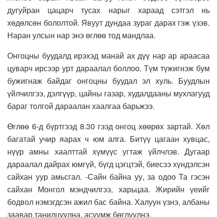
дугуйран цацарч тусах нарыг хараад сэтгэл нь
хөдөлсөн бололтой. Явуут дундаа зураг дарах гэж үзэв.
Наран улсын нар энэ өглөө тод мандлаа.
Онгоцны буудалд ирэхэд манай ах дүү нар ар араасаа
цуварч ирсээр урт дараалал боллоо. Түм түжигнэж бум
бужигнаж байдаг онгоцны буудал эл хуль. Буудлын
үйлчилгээ, дэлгүүр, цайны газар, худалдааны мухлагууд
бараг толгой дараалан хаалгаа барьжээ.
Өглөө 6-д бүртгээд 8.30 гээд онгоц хөөрөх зартай. Хөл
багатай учир яарах ч юм алга. Битүү цагаан хувцас,
нүүр амны хаалттай хүмүүс угтаж үйлчлэв. Дугаар
дараалал дайрах юмгүй, бүгд цэгцтэй, биесээ хүндэлсэн
сайхан уур амьсгал. -Сайн байна уу, за одоо Та гэсэн
сайхан Монгол мэндчилгээ, харьцаа. Жирийн үеийг
бодвол нэмэгдсэн ажил бас байна. Халуун үзнэ, албаны
заавар танилцуулна, асуумж бөглүүлнэ.