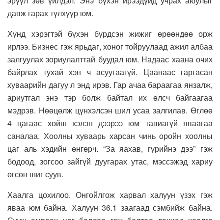
эрүүл зөв үйлдэл. Энэ бүхэн ирээдүйд учрах аюулыг
давж гарах түлхүүр юм.
Хүнд хэрэгтэй бүхэн бүрдсэн жижиг өрөөндөө орж
ирлээ. Бизнес гэж ярьдаг, хоног тойруулаад ажил албаа
залгуулах зориулалттай буудал юм. Надаас хаана очих
байрлах тухай хэн ч асуугаагүй. Цаанаас гаргасан
хуваарийн дагуу л энд ирэв. Гар ачаа бараагаа янзалж,
ариутгал энэ тэр болж байтал их өлсч байгаагаа
мэдрэв. Нөөцөлж цүнхэлсэн шил усаа залгилав. Өглөө
4 цагаас хойш хэлэн дээрээ юм тавиагүй яваагаа
саналаа. Хоолны хуваарь харсан чинь оройн хоолны
цаг аль хэдийн өнгөрч. “За яахав, гүрийнэ дээ” гэж
бодоод, зогсоо зайгүй дуугарах утас, мэссэжэд хариу
өгсөн шиг суув.
Хаалга цохилоо. Онгойлгож харвал халуун үзэх гэж
яваа юм байна. Халуун 36.1 заагаад сэмбийж байна.