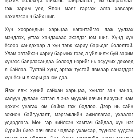
цохиж болохгүй. Иймээс “баярлалаа”, “их баярлалаа”
гэж зарим үед Япон маяг гаргаж алга хавсарч
нахилзсан ч байх шиг.
Хүн хоорондын харьцаа нэгэнтэйгээ яаж уулзах
мэндлэх, угтах хандахаас эхэлдэг юм шиг. Хүнд хүн
ёсоор хандахаар л хүн тэгж хариу барьдаг бололтой.
Улам эвтэйхэн хариу барьчих гээд л үйлчилж буй зарим
хүнээс баярласандаа болоод нэрийг нь асуучих дөхөөд
л байлаа. Тустай хүнд эргэж тустай явмаар санагддаг
хүн ёсны л харьцаа юм даа.
Явж явж хүний сайхан харьцаа, хүнлэг зан чанар,
халуун дулаан сэтгэл л энэ муухай өвчин вирусыг нам
цохиж унагах юм байна гэж бодлоо. Дээр нь сайн
зохион байгуулалт, мэргэжлийн ажиллагаа, ухаалаг
удирдлага. Мөн гар нийлсэн хамтач байдал, хүн нэг
бүрийн биеэ авч явах чадвар ухамсар, түүнээс үүдсэн