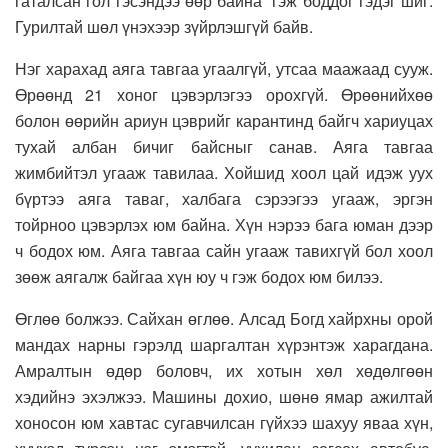
гаталсан гол гэсэндээ өөр байна” гэж боддог гэдэг шиг.
Гурилтай шөл үнэхээр зүйрлэшгүй байв.
Нэг харахад аяга тавгаа угаалгүй, утсаа маажаад сууж.
Өрөөнд 21 хоног цэвэрлэгээ орохгүй. Өрөөнийхөө
болон өөрийн ариун цэврийг карантинд байгч хариуцах
тухай албан бичиг байсныг санав. Аяга тавгаа
жимбийтэл угааж тавилаа. Хойшид хоол цай идэж уух
бүртээ аяга таваг, халбага сэрээгээ угааж, эргэн
тойрноо цэвэрлэх юм байна. Хүн нэрээ бага юман дээр
ч бодох юм. Аяга тавгаа сайн угааж тавихгүй бол хоол
зөөж аягалж байгаа хүн юу ч гэж бодох юм билээ.
Өглөө болжээ. Сайхан өглөө. Алсад Богд хайрхны орой
мандах нарны гэрэлд шаргалтан хүрэнтэж харагдана.
Амралтын өдөр боловч, их хотын хөл хөдөлгөөн
хэдийнэ эхэлжээ. Машины дохио, шөнө ямар ажилтай
хоносон юм хавтас сугавчилсан гүйхээ шахуу яваа хүн,