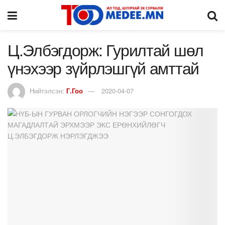
Ц.Элбэгдорж: Гурилтай шөл
үнэхээр зүйрлэшгүй амттай
Нийтэлсэн:
Г.Гоо
2020-04-07