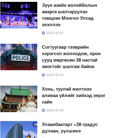
Зүүн азийн волейболын
аварга шалгаруулах
тэмцээн Монгол Улсад
эхэллээ
2026-08-05
Согтуугаар тээврийн
хэрэгсэл жолоодож, орон
сууц мөргөсөн 38 настай
эмэгтэйг шалгаж байна
2026-08-05
Хонь, туулай жилтнээ
аливаа үйлийг хийхэд эерэг
сайн
2026-08-05
Улаанбаатарт +28 градус
дулаан, үүлшинэ