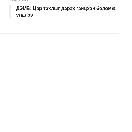
ДЭМБ: Цар тахлыг дарах ганцхан боломж
үлдлээ