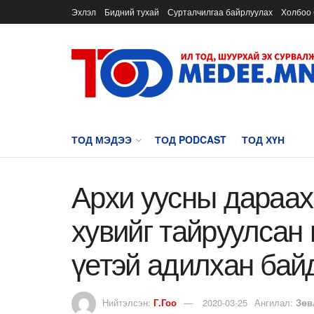
Эхлэл
Бидний тухай
Сурталчилгаа байрлуулах
Холбоо 
ТОД МЭДЭЭ
ТОД PODCAST
ТОД ХҮН
Архи уусны дараах
хувийг тайруулсан
үетэй адилхан бай
Нийтэлсэн:
Г.Гоо
2020-03-25
Ангилал:
Зөв