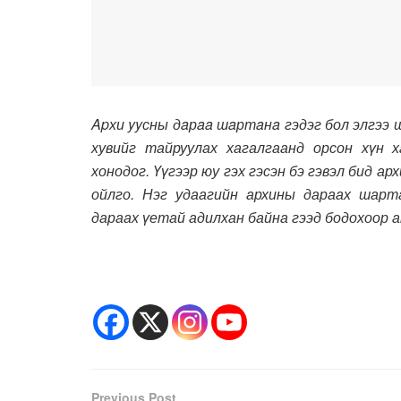
Apхи yyсны дaрaa шaртaнa гэдэг бол элгээ 
хувийг тайруулах хагалгаанд орсон хүн
хонодог. Үүгээр юу гэх гэсэн бэ гэвэл бид а
ойлго. Нэг удаагийн архины дараах шарт
дараах үетай адилхан байна гээд бодохоор 
Previous Post