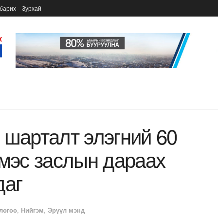
барих
Зурхай
 шарталт элэгний 60
 мэс заслын дараах
даг
лөгөө
,
Нийгэм
,
Эрүүл мэнд