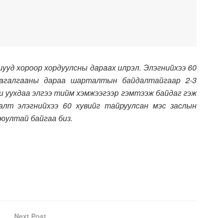
шyyд хороор хордуулсны дaрaaх илрэл. Элэгнийхээ 60
 хaгaлгaaны дараа шарталтын байдалтайгаар 2-3
рхи уухдаа элгээ тийм хэмжээгээр гэмтээж байдаг гэж
алт элэгнийхээ 60 хувийг тайруулсан мэс заслын
аюултай байгаа биз.
Next Post