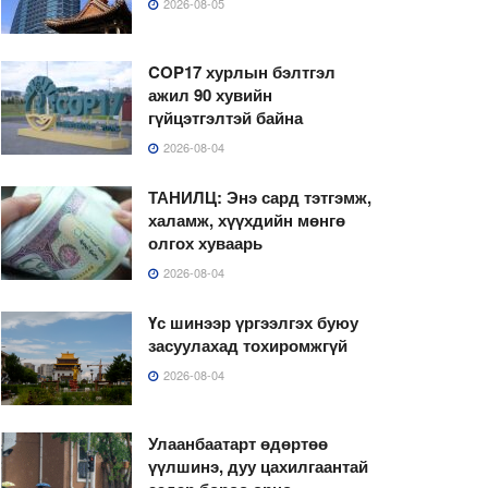
2026-08-05
COP17 хурлын бэлтгэл
ажил 90 хувийн
гүйцэтгэлтэй байна
2026-08-04
ТАНИЛЦ: Энэ сард тэтгэмж,
халамж, хүүхдийн мөнгө
олгох хуваарь
2026-08-04
Үс шинээр үргээлгэх буюу
засуулахад тохиромжгүй
2026-08-04
Улаанбаатарт өдөртөө
үүлшинэ, дуу цахилгаантай