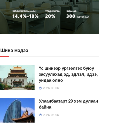
Шинэ мэдээ
Үс шинээр үргээлгэх буюу
засуулахад эд, эдлэл, идээ,
ундаа олно
2026-08-06
Улаанбаатарт 29 хэм дулаан
байна
2026-08-06