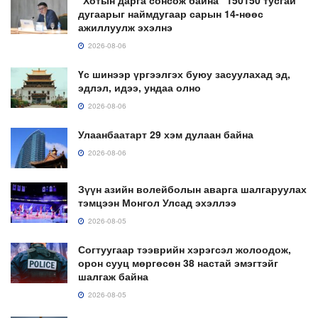
дугаарыг наймдугаар сарын 14-нөөс
ажиллуулж эхэлнэ
2026-08-06
Үс шинээр үргээлгэх буюу засуулахад эд,
эдлэл, идээ, ундаа олно
2026-08-06
Улаанбаатарт 29 хэм дулаан байна
2026-08-06
Зүүн азийн волейболын аварга шалгаруулах
тэмцээн Монгол Улсад эхэллээ
2026-08-05
Согтуугаар тээврийн хэрэгсэл жолоодож,
орон сууц мөргөсөн 38 настай эмэгтэйг
шалгаж байна
2026-08-05