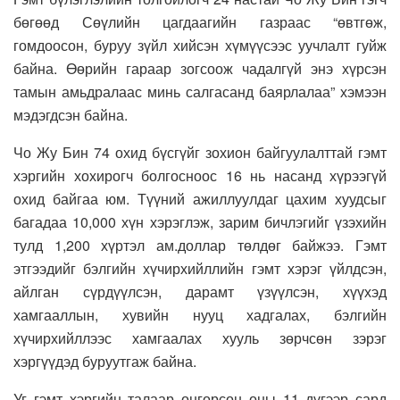
бөгөөд Сөүлийн цагдаагийн газраас “өвтгөж,
гомдоосон, буруу зүйл хийсэн хүмүүсээс уучлалт гуйж
байна. Өөрийн гараар зогсоож чадалгүй энэ хүрсэн
тамын амьдралаас минь салгасанд баярлалаа” хэмээн
мэдэгдсэн байна.
Чо Жу Бин 74 охид бүсгүйг зохион байгуулалттай гэмт
хэргийн хохирогч болгосноос 16 нь насанд хүрээгүй
охид байгаа юм. Түүний ажиллуулдаг цахим хуудсыг
багадаа 10,000 хүн хэрэглэж, зарим бичлэгийг үзэхийн
тулд 1,200 хүртэл ам.доллар төлдөг байжээ. Гэмт
этгээдийг бэлгийн хүчирхийллийн гэмт хэрэг үйлдсэн,
айлган сүрдүүлсэн, дарамт үзүүлсэн, хүүхэд
хамгааллын, хувийн нууц хадгалах, бэлгийн
хүчирхийллээс хамгаалах хууль зөрчсөн зэрэг
хэргүүдэд буруутгаж байна.
Уг гэмт хэргийн талаар өнгөрсөн оны 11 дүгээр сард