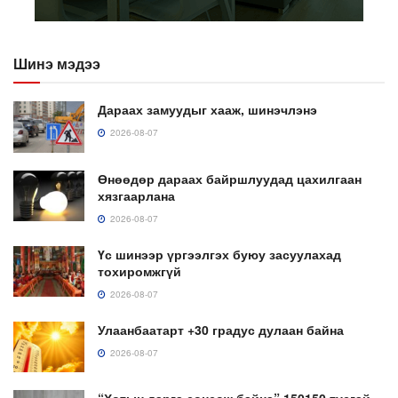
Шинэ мэдээ
Дараах замуудыг хааж, шинэчлэнэ
2026-08-07
Өнөөдөр дараах байршлуудад цахилгаан
хязгаарлана
2026-08-07
Үс шинээр үргээлгэх буюу засуулахад
тохиромжгүй
2026-08-07
Улаанбаатарт +30 градус дулаан байна
2026-08-07
“Хотын дарга сонсож байна” 150150 тусгай