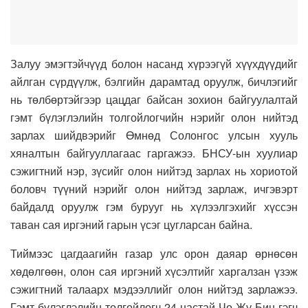
Залуу эмэгтэйчүүд болон насанд хүрээгүй хүүхдүүдийг
айлган сүрдүүлж, бэлгийн дарамтад оруулж, бичлэгийг
нь төлбөртэйгээр цацдаг байсан зохион байгуулалтай
гэмт бүлэглэлийн толгойлогчийн нэрийг олон нийтэд
зарлах шийдвэрийг Өмнөд Солонгос улсын хууль
хяналтын байгууллагаас гаргажээ.
БНСУ-ын хуулиар
сэжигтний нэр, зүсийг олон нийтэд зарлах нь хориотой
боловч түүний нэрийг олон нийтэд зарлаж, ичгэвэрт
байдалд оруулж гэм бурууг нь хүлээлгэхийг хүссэн
таван сая иргэний гарын үсэг цугларсан байна
.
Тиймээс цагдаагийн газар улс орон даяар өрнөсөн
хөдөлгөөн, олон сая иргэний хүсэлтийг харгалзан үзэж
сэжигтний талаарх мэдээллийг олон нийтэд зарлажээ.
Гэмт бүлэглэлийн толгойлогч 24 настай Чо Жу Бин гэгч