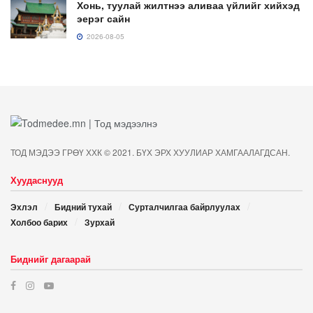
Хонь, туулай жилтнээ аливаа үйлийг хийхэд
эерэг сайн
2026-08-05
ТОД МЭДЭЭ ГРӨҮ ХХК © 2021. БҮХ ЭРХ ХУУЛИАР ХАМГААЛАГДСАН.
Хуудаснууд
Эхлэл
Бидний тухай
Сурталчилгаа байрлуулах
Холбоо барих
Зурхай
Биднийг дагаарай