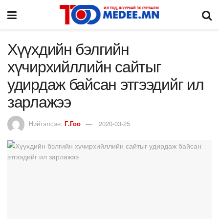
Хүүхдийн бэлгийн
хүчирхийллийн сайтыг
удирдаж байсан этгээдийг ил
зарлажээ
Нийтэлсэн:
Г.Гоо
2020-03-25