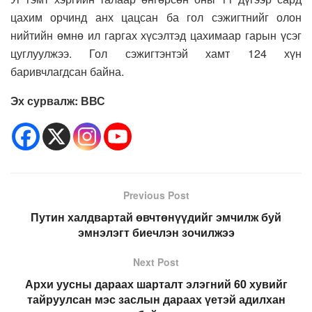
цахим орчинд анх цацсан ба гол сэжигтнийг олон
нийтийн өмнө ил гаргах хүсэлтэд цахимаар гарын үсэг
цуглуулжээ. Гол сэжигтэнтэй хамт 124 хүн
баривчлагдсан байна.
Эх сурвалж: ВВС
Previous Post
Путин халдвартай өвчтөнүүдийг эмчилж буй
эмнэлэгт биечлэн зочилжээ
Next Post
Архи уусны дараах шарталт элэгний 60 хувийг
тайруулсан мэс заслын дараах үетэй адилхан