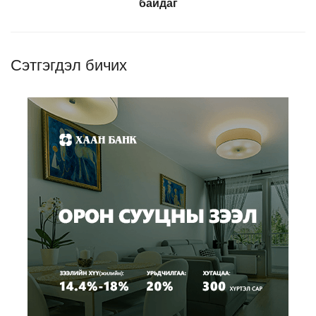
байдаг
Сэтгэгдэл бичих