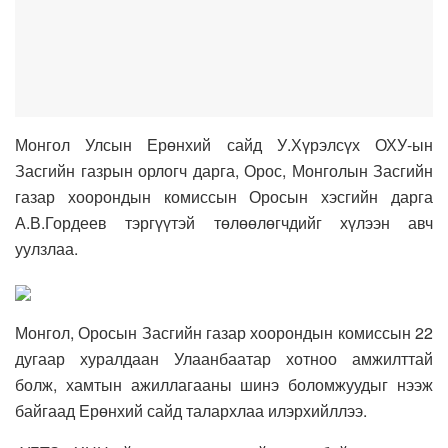
Монгол Улсын Ерөнхий сайд У.Хүрэлсүх ОХУ-ын
Засгийн газрын орлогч дарга, Орос, Монголын Засгийн
газар хоорондын комиссын Оросын хэсгийн дарга
А.В.Гордеев тэргүүтэй төлөөлөгчдийг хүлээн авч
уулзлаа.
Монгол, Оросын Засгийн газар хоорондын комиссын 22
дугаар хуралдаан Улаанбаатар хотноо амжилттай
болж, хамтын ажиллагааны шинэ боломжуудыг нээж
байгаад Ерөнхий сайд талархлаа илэрхийллээ.