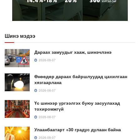
Шинэ мэдээ
Дараах замуудыг хааж, шинэчлэнэ
2026-08-07
Өнөөдөр дараах байршлуудад цахилгаан
хязгаарлана
2026-08-07
Үс шинээр үргээлгэх буюу засуулахад
тохиромжгүй
2026-08-07
Улаанбаатарт +30 градус дулаан байна
2026-08-07