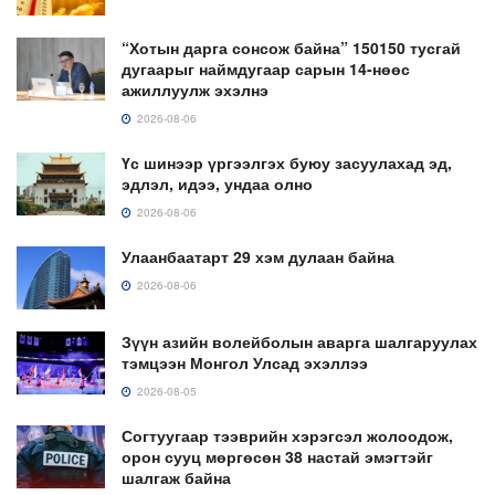
“Хотын дарга сонсож байна” 150150 тусгай
дугаарыг наймдугаар сарын 14-нөөс
ажиллуулж эхэлнэ
2026-08-06
Үс шинээр үргээлгэх буюу засуулахад эд,
эдлэл, идээ, ундаа олно
2026-08-06
Улаанбаатарт 29 хэм дулаан байна
2026-08-06
Зүүн азийн волейболын аварга шалгаруулах
тэмцээн Монгол Улсад эхэллээ
2026-08-05
Согтуугаар тээврийн хэрэгсэл жолоодож,
орон сууц мөргөсөн 38 настай эмэгтэйг
шалгаж байна