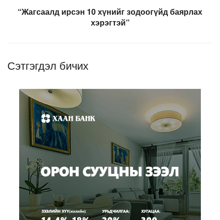
“Жагсаалд ирсэн 10 хүнийг зодоогүйд баярлах
хэрэгтэй”
Сэтгэгдэл бичих