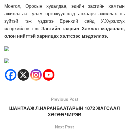
Монгол, Оросын худалдаа, эдийн засгийн хамтын
ажиллагааг улам өргөжүүлэхэд анхаарч ажиллах нь
зүйтэй гэж үздэгээ Ерөнхий сайд У.Хүрэлсүх
илэрхийлэв гэж
Засгийн газрын Хэвлэл мэдээлэл,
олон нийттэй харилцах хэлтсээс мэдээллээ.
Previous Post
ШАНТААЖ Л.НАРАНБААТАРЫН 1072 ЖАГСААЛ
ХӨГӨӨ ЧИРЭВ
Next Post