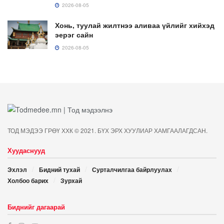
2026-08-05
Хонь, туулай жилтнээ аливаа үйлийг хийхэд
эерэг сайн
2026-08-05
ТОД МЭДЭЭ ГРӨҮ ХХК © 2021. БҮХ ЭРХ ХУУЛИАР ХАМГААЛАГДСАН.
Хуудаснууд
Эхлэл
Бидний тухай
Сурталчилгаа байрлуулах
Холбоо барих
Зурхай
Биднийг дагаарай