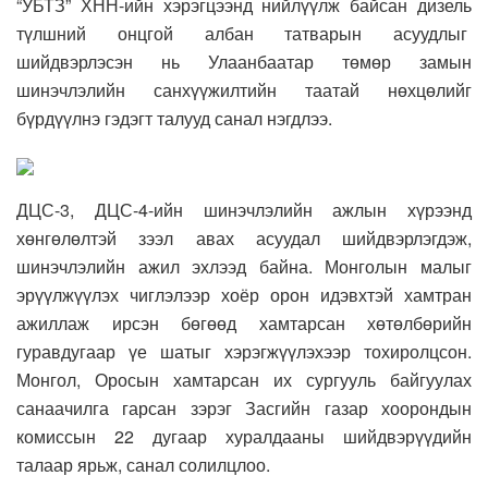
“УБТЗ” ХНН-ийн хэрэгцээнд нийлүүлж байсан дизель
түлшний онцгой албан татварын асуудлыг
шийдвэрлэсэн нь Улаанбаатар төмөр замын
шинэчлэлийн санхүүжилтийн таатай нөхцөлийг
бүрдүүлнэ гэдэгт талууд санал нэгдлээ.
ДЦС-3, ДЦС-4-ийн шинэчлэлийн ажлын хүрээнд
хөнгөлөлтэй зээл авах асуудал шийдвэрлэгдэж,
шинэчлэлийн ажил эхлээд байна. Монголын малыг
эрүүлжүүлэх чиглэлээр хоёр орон идэвхтэй хамтран
ажиллаж ирсэн бөгөөд хамтарсан хөтөлбөрийн
гуравдугаар үе шатыг хэрэгжүүлэхээр тохиролцсон.
Монгол, Оросын хамтарсан их сургууль байгуулах
санаачилга гарсан зэрэг Засгийн газар хоорондын
комиссын 22 дугаар хуралдааны шийдвэрүүдийн
талаар ярьж, санал солилцлоо.