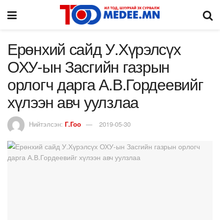
Ерөнхий сайд У.Хүрэлсүх
ОХУ-ын Засгийн газрын
орлогч дарга А.В.Гордеевийг
хүлээн авч уулзлаа
Нийтэлсэн:
Г.Гоо
2019-05-30