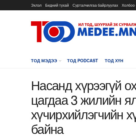
Эхлэл
Бидний тухай
Сурталчилгаа байрлуулах
Холбоо 
ТОД МЭДЭЭ
ТОД PODCAST
ТОД ХҮН
Насанд хүрээгүй о
цагдаа 3 жилийн ял
хүчирхийлэгчийн х
байна