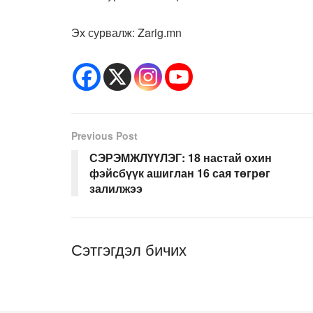
Эх сурвалж: Zarig.mn
Previous Post
СЭРЭМЖЛҮҮЛЭГ: 18 настай охин
фэйсбүүк ашиглан 16 сая төгрөг
залилжээ
Сэтгэгдэл бичих