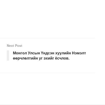
Next Post
Монгол Улсын Үндсэн хуулийн Нэмэлт
өөрчлөлтийн уг эхийг ёсчлов.