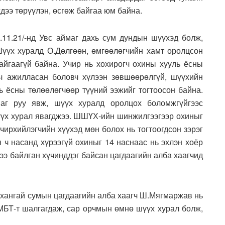
дээ төрүүлэн, өсгөж байгаа юм байна.
9.11.21/-нд Увс аймаг дахь сум дундын шүүхэд болж,
Шүүх хуралд О.Дөлгөөн, өмгөөлөгчийн хамт оролцсон
байгаагүй байна. Учир нь хохирогч охины хууль ёсны
ч ажилласан боловч хүлээн зөвшөөрөлгүй, шүүхийн
ь ёсны төлөөлөгчөөр түүний ээжийг тогтоосон байна.
аг руу явж, шүүх хуралд оролцох боломжгүйгээс
үүх хурал явагджээ. ШШҮХ-ийн шинжилгээгээр охиныг
үчирхийлэгчийн хүүхэд мөн болох нь тогтоогдсон зэрэг
 ч насанд хүрээгүй охиныг 14 наснаас нь эхлэн хоёр
ээ байлган хүчинддэг байсан цагдаагийн алба хаагчид
хангай сумын цагдаагийн алба хаагч Ш.Мягмаржав нь
УМБТ-т шалгагдаж, сар орчмын өмнө шүүх хурал болж,