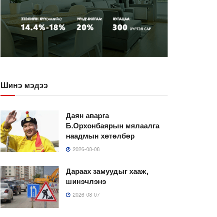
Шинэ мэдээ
Даян аварга
Б.Орхонбаярын мялаалга
наадмын хөтөлбөр
2026-08-08
Дараах замуудыг хааж,
шинэчлэнэ
2026-08-07