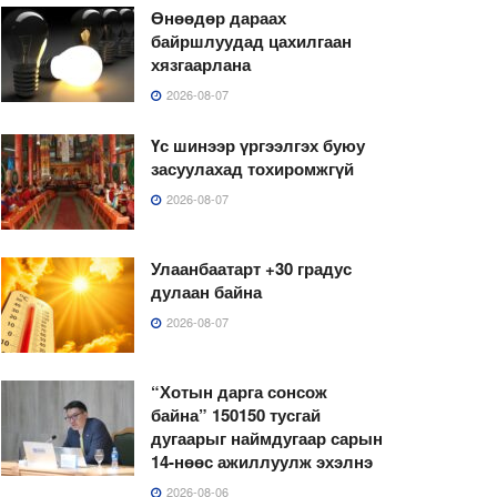
Өнөөдөр дараах
байршлуудад цахилгаан
хязгаарлана
2026-08-07
Үс шинээр үргээлгэх буюу
засуулахад тохиромжгүй
2026-08-07
Улаанбаатарт +30 градус
дулаан байна
2026-08-07
“Хотын дарга сонсож
байна” 150150 тусгай
дугаарыг наймдугаар сарын
14-нөөс ажиллуулж эхэлнэ
2026-08-06