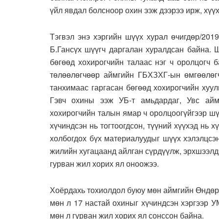
үйл явдал болсноор охин ээж дээрээ ирж, хүүх
Тэгвэл энэ хэргийн шүүх хурал өчигдөр/201
Б.Гансүх шүүгч даргалан хуралдсан байна. 
бөгөөд хохирогчийн талаас нэг ч оролцогч 
төлөөлөгчөөр аймгийн ГБХЗХГ-ын өмгөөлөг
танхимаас гаргасан бөгөөд хохирогчийн хуул
Гэвч охины ээж УБ-т амьдардаг, Увс айм
хохирогчийн талын ямар ч оролцоогүйгээр ш
хүчиндсэн нь тогтоогдсон, түүний хүүхэд нь х
холбогдох бүх материалуудыг шүүх хэлэлцсэн
жилийн хугацаанд айлган сүрдүүлж, эрхшээлд
гурван жил хорих ял оноожээ.
Хоёрдахь тохиолдол буюу мөн аймгийн Өндөр
мөн л 17 настай охиныг хүчиндсэн хэргээр 
мөн л гурван жил хорих ял сонссон байна.