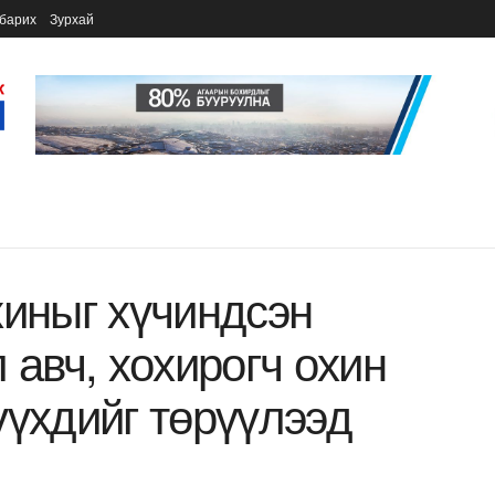
барих
Зурхай
хиныг хүчиндсэн
 авч, хохирогч охин
үүхдийг төрүүлээд