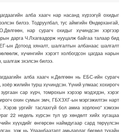
агдаагийн алба хаагч нар насанд хүрээгүй охидыг
ээлсэн билээ. Тодруулбал, тус аймгийн Өндөрхангай,
.Дөлгөөн, нар сурагч охидыг хүчиндсэн хэргээр
азрын дарга Ч.Лхагвадорж нууцалж байгаа талаар бид
ЕГ-ын Дотоод хяналт, шалгалтын албанаас шалгалт
өлөөлж, хүчингийн хэрэгт холбогдсон цагдаа нарын
н, шалгаж эхэлсэн билээ.
агдаагийн алба хаагч н.Дөлгөөн нь ЕБС-ийн сурагч
, хоёр жилийн турш хүчиндсэн. Үүний улмаас хохирогч
зургаан сар хүрч, томрохын хэрээр мэдэгдэн, хэрэг
охирогч охин сумын эмч, ГБХЗХГ-ын мэргэжилтэн нарт
й. Хэрэв ургийг таслахгүй бол амиа хорлоно” хэмээн
раг 22 недель хүрсэн тул үр хөндөлт хийх хугацаа
чийн хүүхдийг өнгөрсөн наймдугаар сард төрүүлсэн
алсан, ээж нь Улаанбаатарт амьдардаг бөгөөд тухайн