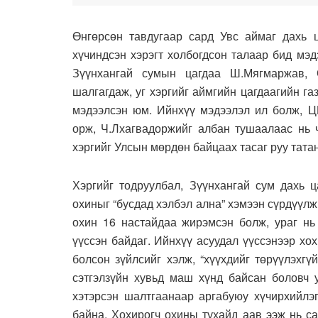
Өнгөрсөн тавдугаар сард Увс аймаг дахь ц
хүчиндсэн хэрэгт холбогдсон талаар бид мэд
Зүүнхангай сумын цагдаа Ш.Мягмаржав, О
шалгагдаж, уг хэргийг аймгийн цагдаагийн г
мэдээлсэн юм. Ийнхүү мэдээлэл ил болж, Ц
орж, Ч.Лхагвадоржийг албан тушаалаас нь ч
хэргийг Улсын мөрдөн байцаах тасаг руу тата
Хэргийг тодруулбал, Зүүнхангай сум дахь ц
охиныг “бусдад хэлбэл ална” хэмээн сүрдүүлж
охин 16 настайдаа жирэмсэн болж, ураг нь 
үүссэн байдаг. Ийнхүү асуудал үүссэнээр х
болсон зүйлсийг хэлж, “хүүхдийг төрүүлэхгү
сэтгэлзүйн хувьд маш хүнд байсан боловч у
хэтэрсэн шалтгаанаар аргабуюу хүчирхийлэг
байна. Хохирогч охины тухайд аав ээж нь с