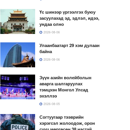
Үс шинээр үргээлгэх буюу
засуулахад эд, эдлэл, идээ,
ундаа олно
2026-08-06
Улаанбаатарт 29 хэм дулаан
байна
2026-08-06
Зүүн азийн волейболын
аварга шалгаруулах
тэмцээн Монгол Улсад
эхэллээ
2026-08-05
Согтуугаар тээврийн
хэрэгсэл жолоодож, орон
сууц мөргөсөн 38 настай