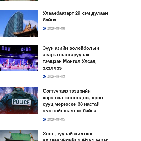
Улаанбаатарт 29 хэм дулаан
байна
2026-08-06
Зүүн азийн волейболын
аварга шалгаруулах
тэмцээн Монгол Улсад
эхэллээ
2026-08-05
Согтуугаар тээврийн
хэрэгсэл жолоодож, орон
сууц мөргөсөн 38 настай
эмэгтэйг шалгаж байна
2026-08-05
Хонь, туулай жилтнээ
аливаа үйлийг хийхэд эерэг