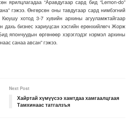
өн ярилцлагадаа “Аравдугаар сард бид “Lemon-do”
на” гэжээ. Өнгөрсөн оны тавдугаар сард нимбэгний
 Кюушу хотод 3-7 хувийн архины агууламжтайгаар
он дахь бизнес хариуцсан хэсгийн ерөнхийлөгч Жорж
Бид япончуудын өргөнөөр хэрэглэдэг нэрмэл архины
наас санаа авсан” гэжээ.
Next Post
Хайртай хүмүүсээ хамтдаа хамгаалцгаая
Тамхинаас татгалзъя