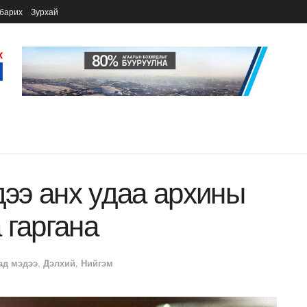
барих
Зурхай
дээ анх удаа архины
 гаргана
ад мэдээ
,
Дэлхий
,
Нийгэм