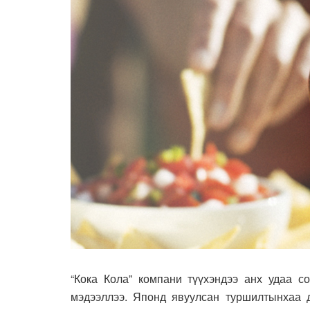
“Кока Кола” компани түүхэндээ анх удаа с
мэдээллээ. Японд явуулсан туршилтынхаа д