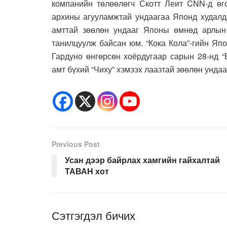
компанийн төлөөлөгч Скотт Леит CNN-д өгс
архины агууламжтай ундаагаа Японд худалда
амттай зөөлөн ундааг Японы өмнөд арлын
танилцуулж байсан юм. “Кока Кола”-гийн Яп
Гардуно өнгөрсөн хоёрдугаар сарын 28-нд “
амт бүхий “Чиху” хэмээх лаазтай зөөлөн ундаа
Previous Post
Усан дээр байрлах хамгийн гайхалтай
ТАВАН хот
Сэтгэгдэл бичих