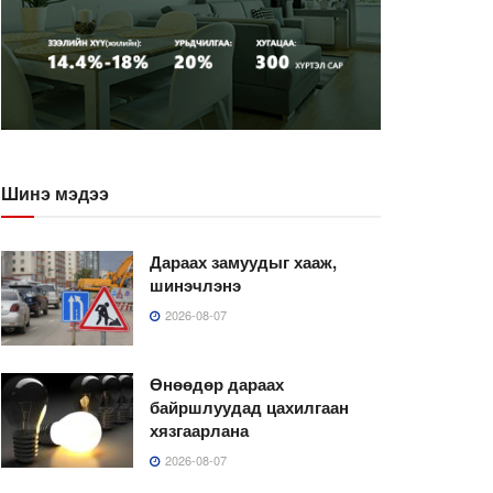
Шинэ мэдээ
Дараах замуудыг хааж,
шинэчлэнэ
2026-08-07
Өнөөдөр дараах
байршлуудад цахилгаан
хязгаарлана
2026-08-07