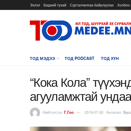
Эхлэл
Бидний тухай
Сурталчилгаа байрлуулах
Холбоо 
ТОД МЭДЭЭ
ТОД PODCAST
ТОД ХҮН
“Кока Кола” түүхэн
агууламжтай ундаа
Нийтэлсэн:
Г.Гоо
2019-07-26
Ангилал:
Бус