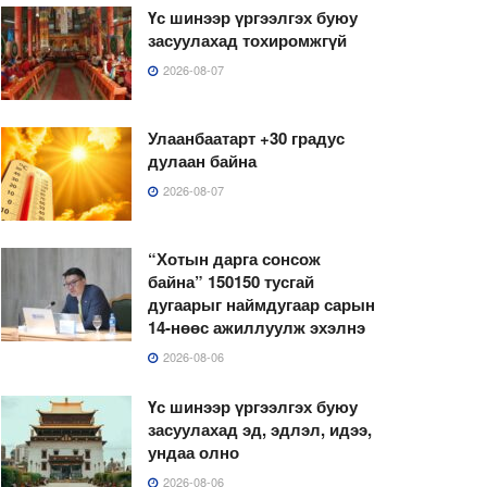
Үс шинээр үргээлгэх буюу
засуулахад тохиромжгүй
2026-08-07
Улаанбаатарт +30 градус
дулаан байна
2026-08-07
“Хотын дарга сонсож
байна” 150150 тусгай
дугаарыг наймдугаар сарын
14-нөөс ажиллуулж эхэлнэ
2026-08-06
Үс шинээр үргээлгэх буюу
засуулахад эд, эдлэл, идээ,
ундаа олно
2026-08-06