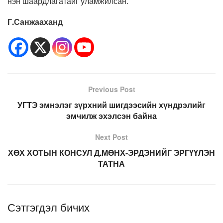
нэн шаардлагатайг уламжилсан.
Г.Санжааханд
Previous Post
УГТЭ эмнэлэг зүрхний шигдээсийн хүндрэлийг
эмчилж эхэлсэн байна
Next Post
ХӨХ ХОТЫН КОНСУЛ Д.МӨНХ-ЭРДЭНИЙГ ЭРГҮҮЛЭН
ТАТНА
Сэтгэгдэл бичих