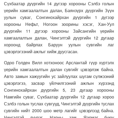
Сүхбаатар дүүргийн 14 дүгээр хорооны Сэлбэ голын
үерийн хамгаалалтын далан, Баянзүрх дүүргийн Зүүн
уулын суваг, Сонгинохайрхан дүүргийн 1 дүгээр
хорооны Нефьт, Ногоон зоорины хэсэг, Хан-Уул
дүүргийн 11 дүгээр хорооны Зайсангийн үерийн
хамгаалалтын далан, Чингэлтэй дүүргийн 12 дугаар
хороонд байрлах Баруун уулын сувгийн лаг
цэвэрлэгээний ажлыг хийж дуусгасан.
Одоо Голден Вилл хотхоноос Арслантай гүүр хүртэлх
үерийн хамгаалалтын далан сувгийг цэвэрлэж байна.
Авто замын хажуугийн ус зайлуулах шугам сүлжээний
цэвэрлэгээ, засвар үйлчилгээний ажлын хүрээнд
Сонгинохайрхан дүүргийн 5, 23 дугаар хорооны
Намгийн суваг, Сүхбаатар дүүргийн 12 дугаар хороо
Сэлбэ голын туслах сувгууд, Чингэлтэй дүүргийн туслах
сувгийн нийт 2000 шоо метр лагийг цэвэрлээд байна.
Чингэлтэй дүүрэг, Нарны зам, Яармаг буюу