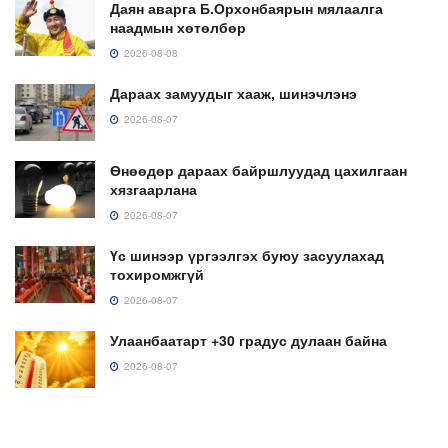
Даян аварга Б.Орхонбаярын мялаалга
наадмын хөтөлбөр
2026-08-08
Дараах замуудыг хааж, шинэчлэнэ
2026-08-07
Өнөөдөр дараах байршлуудад цахилгаан
хязгаарлана
2026-08-07
Үс шинээр үргээлгэх буюу засуулахад
тохиромжгүй
2026-08-07
Улаанбаатарт +30 градус дулаан байна
2026-08-07