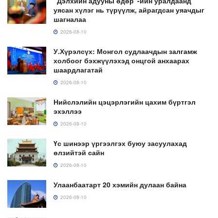
“Дэлхийн адууны өдөр”-ийн уралдаанд
уясан хүлэг нь түрүүлж, айрагдсан уяачдыг
шагналаа
2026-08-10
У.Хүрэлсүх: Монгол судлаачдын залгамж
холбоог бэхжүүлэхэд онцгой анхаарах
шаардлагатай
2026-08-10
Нийслэлийн цэцэрлэгийн цахим бүртгэл
эхэллээ
2026-08-10
Үс шинээр үргээлгэх буюу засуулахад
өлзийтэй сайн
2026-08-10
Улаанбаатарт 20 хэмийн дулаан байна
2026-08-10