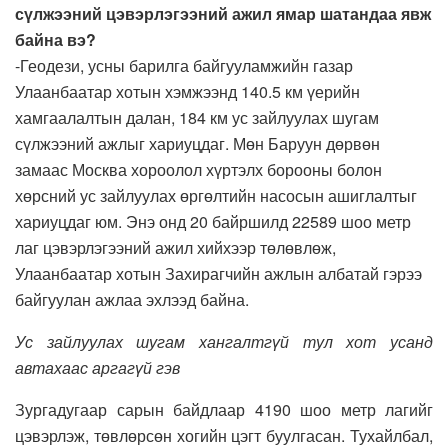
сүлжээний цэвэрлэгээний ажил ямар шатандаа явж
байна вэ?
-Геодези, усны барилга байгууламжийн газар
Улаанбаатар хотын хэмжээнд 140.5 км үерийн
хамгаалалтын далан, 184 км ус зайлуулах шугам
сүлжээний ажлыг хариуцдаг. Мөн Баруун дөрвөн
замаас Москва хороолол хүртэлх борооны болон
хөрсний ус зайлуулах өргөлтийн насосын ашиглалтыг
хариуцдаг юм. Энэ онд 20 байршилд 22589 шоо метр
лаг цэвэрлэгээний ажил хийхээр төлөвлөж,
Улаанбаатар хотын Захирагчийн ажлын албатай гэрээ
байгуулан ажлаа эхлээд байна.
Ус зайлуулах шугам хангалтгүй тул хот усанд
автахаас аргагүй гэв
Зургадугаар сарын байдлаар 4190 шоо метр лагийг
цэвэрлэж, төвлөрсөн хогийн цэгт буулгасан. Тухайлбал,