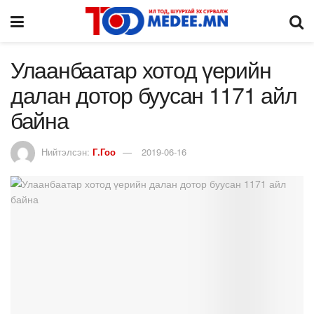
Улаанбаатар хотод үерийн
далан дотор буусан 1171 айл
байна
Нийтэлсэн:
Г.Гоо
2019-06-16