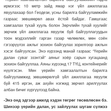
ирмэгээс 10 метр зайд ямар нэг үйл ажиллагаа
явуулахаар бол Геодези, усны барилга байгууламжийн
газраас зөвшөөрөл авах ёстой байдаг. Гамшгаас
хамгаалах тухай хууль болон Зөрчлийн тухай хуулийг
зөрчиж үйл ажиллагаа явуулж буй байгууллагуудын
тоон мэдээллийг гарган газар чөлөөлөх, мөн соён
гэгээрүүлэх ажлыг зохион байгуулах зорилгоор ажлын
хэсэг байгуулсан. Энэ хүрээнд манай газраас “Үерийн
далан суваг эзэнтэй” аяныг хоёр сарын хугацаанд
зохион байгууллаа. Аяны хүрээнд 17 ТҮЦ, контейнерийг
нүүлгэсэн. Мөн үерийн хамгаалалтын барилга
байгууламжид зөвшөөрөлгүй үйл ажиллагаа явуулж
буй 415 иргэн, аж ахуйн нэгжид зөрчил арилгуулах
албан бичиг хүргүүлээд байна.
-Энэ онд эдгээр ажилд хэдэн төгрөг төсөвлөсөн бэ.
Шинээр үерийн далан, ус зайлуулах шугам сүлжээ