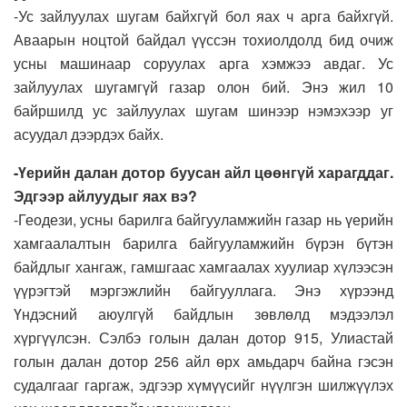
-Ус зайлуулах шугам байхгүй бол яах ч арга байхгүй.
Аваарын ноцтой байдал үүссэн тохиолдолд бид очиж
усны машинаар соруулах арга хэмжээ авдаг. Ус
зайлуулах шугамгүй газар олон бий. Энэ жил 10
байршилд ус зайлуулах шугам шинээр нэмэхээр уг
асуудал дээрдэх байх.
-Үерийн далан дотор буусан айл цөөнгүй харагддаг.
Эдгээр айлуудыг яах вэ?
-Геодези, усны барилга байгууламжийн газар нь үерийн
хамгаалалтын барилга байгууламжийн бүрэн бүтэн
байдлыг хангаж, гамшгаас хамгаалах хуулиар хүлээсэн
үүрэгтэй мэргэжлийн байгууллага. Энэ хүрээнд
Үндэсний аюулгүй байдлын зөвлөлд мэдээлэл
хүргүүлсэн. Сэлбэ голын далан дотор 915, Улиастай
голын далан дотор 256 айл өрх амьдарч байна гэсэн
судалгааг гаргаж, эдгээр хүмүүсийг нүүлгэн шилжүүлэх