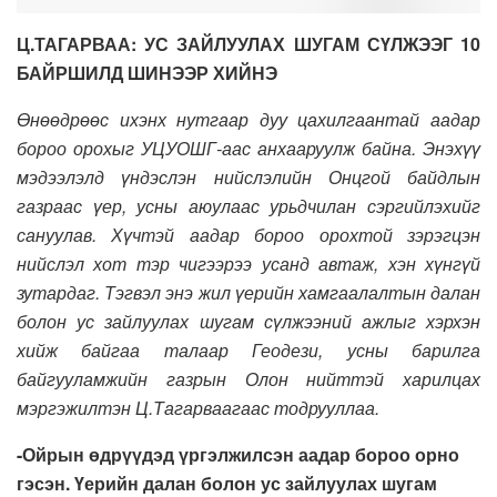
Ц.ТАГАРВАА: УС ЗАЙЛУУЛАХ ШУГАМ СҮЛЖЭЭГ 10
БАЙРШИЛД ШИНЭЭР ХИЙНЭ
Өнөөдрөөс ихэнх нутгаар дуу цахилгаантай аадар
бороо орохыг УЦУОШГ-аас анхааруулж байна. Энэхүү
мэдээлэлд үндэслэн нийслэлийн Онцгой байдлын
газраас үер, усны аюулаас урьдчилан сэргийлэхийг
сануулав. Хүчтэй аадар бороо орохтой зэрэгцэн
нийслэл хот тэр чигээрээ усанд автаж, хэн хүнгүй
зутардаг. Тэгвэл энэ жил үерийн хамгаалалтын далан
болон ус зайлуулах шугам сүлжээний ажлыг хэрхэн
хийж байгаа талаар Геодези, усны барилга
байгууламжийн газрын Олон нийттэй харилцах
мэргэжилтэн Ц.Тагарваагаас тодрууллаа.
-Ойрын өдрүүдэд үргэлжилсэн аадар бороо орно
гэсэн. Үерийн далан болон ус зайлуулах шугам