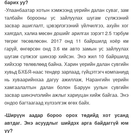
барих уу?
-Улаанбаатар хотын хэмжээнд үерийн далан суваг, зам
талбайн борооны ус зайлуулах шугам сүлжээний
засвар ашиглалт, цэвэрлэгээний үйлчилгээ, ахуйн хог
хаягдал, халиа мөсөн дошийг арилгах зэрэгт 2.5 тэрбум
төгрөг төсөвлөсөн. 2017 онд 11 байршилд хоёр км
гаруй, өнгөрсөн онд 3.6 км авто замын ус зайлуулах
шугам сүлжээг шинээр хийсэн. Энэ жил 10 байршилд
хийхээр төлөвлөөд байна. Харин үерийн далан сувгийн
хувьд БХБЯ-наас тендер зарлаад, гүйцэтгэгч компаниуд
нь хуваарийнхаа дагуу ажиллаж, Нарангийн үерийн
хамгаалалтын далан болон Баруун уулын сувгийн
засвар шинэчлэлийн ажлыг хариуцан хийж байгаа. Энэ
ондоо багтаагаад хүлээлгэж өгөх байх.
-Ширүүн аадар бороо орох төдийд хот усанд
автдаг. Энэ асуудлыг шийдэх арга байдаггүй юм
уу?