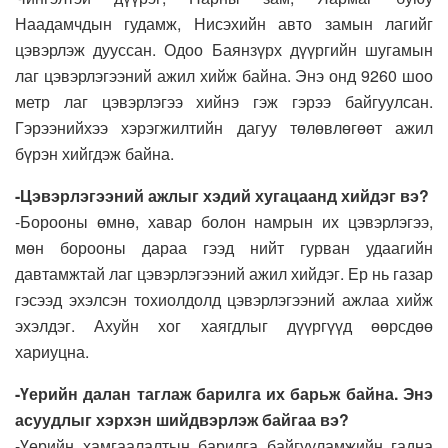
Наадамчдын гудамж, Нисэхийн авто замын лагийг
цэвэрлэж дууссан. Одоо Баянзүрх дүүргийн шугамын
лаг цэвэрлэгээний ажил хийж байна. Энэ онд 9260 шоо
метр лаг цэвэрлэгээ хийнэ гэж гэрээ байгуулсан.
Гэрээнийхээ хэрэгжилтийн дагуу төлөвлөгөөт ажил
бүрэн хийгдэж байна.
-Цэвэрлэгээний ажлыг хэдий хугацаанд хийдэг вэ?
-Борооны өмнө, хавар болон намрын их цэвэрлэгээ,
мөн борооны дараа гээд нийт гурван удаагийн
давтамжтай лаг цэвэрлэгээний ажил хийдэг. Ер нь газар
гэсээд эхэлсэн тохиолдолд цэвэрлэгээний ажлаа хийж
эхэлдэг. Ахуйн хог хаягдлыг дүүргүүд өөрсдөө
хариуцна.
-Үерийн далан таглаж барилга их барьж байна. Энэ
асуудлыг хэрхэн шийдвэрлэж байгаа вэ?
-Үерийн хамгаалалтын барилга байгууламжийн гадна