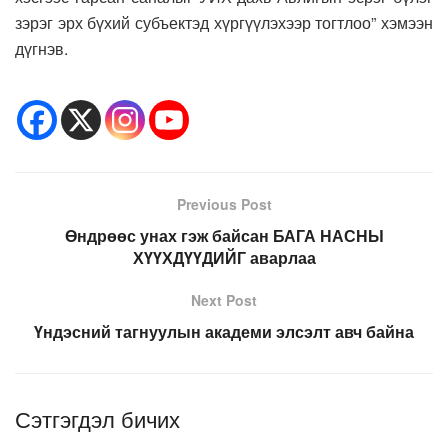
зэрэг эрх бүхий субъектэд хүргүүлэхээр тогтлоо” хэмээн
дүгнэв.
Previous Post
Өндрөөс унах гэж байсан БАГА НАСНЫ
ХҮҮХДҮҮДИЙГ аварлаа
Next Post
Үндэсний тагнуулын академи элсэлт авч байна
Сэтгэгдэл бичих