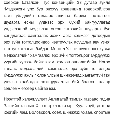
соёрхон баталсан. Тус конвенцийн 33 дугаар зүйлд
“Мэдээлэгч улс бүр энэхүү конвенцид тодорхойлсон
гэмт үйлдлийн талаарх аливаа баримт нотолгоог
шударга ёсны үүднээс эрх бүхий байгууллагад
үндэслэлтэй мэдээлэл өгсөн этгээдийг шударга бус
хандлагаас хамгаалах зохих арга хэмжээг дотоодын
эрх зүйн тогтолцоондоо нэвтрүүлэх асуудлыг авч үзнэ”
гэж тунхагласан байдаг. Монгол Улс гишүүн орны хувьд
мэдээлэгчийг хамгаалах эрх зүйн тогтолцоог бүрдүүлэх
үүргийг хүлээж байгаа юм. хэмээн онцолж байв. Нөгөө
талаас мэдээлэгчийг хамгаалах эрх зүйн тогтолцоо
бүрдүүлэх ажлыг олон улсын шинжээчид хангалтгүй гэж
үнэлэн холбогдох зохицуулалтыг бий болгох талаар
зөвлөмж өгсөөр байгаа юм.
Нээлттэй хэлэлцүүлэгт Авлигатай тэмцэх газраас гадна
Засгийн газрын Хэрэг эрхлэх газар, Хууль зүй, дотоод
хэргийн яам, Боловсрол, соёл, шинжлэх ухаан, спортын