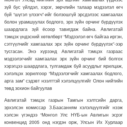
зүй бус үйлдэл, хэрэг, зөрчлийн талаар мэдээлэл өгч
буй “шүгэл үлээгч”-ийг болзошгүй эрсдэлээс хамгаалах
болон урамшуулах бодлого, эрх зүйн орчинг бүрдүүлэх
шаардлага зүй ёсоор тавигдаж байна. Авлигатай
тэмцэх үндэсний хөтөлбөрт “Мэдээлэл өгч байгаа иргэн,
сэтгүүлчийг хамгаалах эрх зүйн орчинг бүрдүүлэх”-ээр
тусгасан. Энэ хүрээнд Авлигатай тэмцэх газраас
мэдээлэгчийг хамгаалах эрх зүйн орчинг бий болгох
хэрэгцээ шаардлага, тулгамдаж буй асуудлыг ярилцаж,
хэлэлцэх зорилгоор “Мэдээлэгчийг хамгаалах бодлого,
арга зам” сэдэвт нээлттэй хэлэлцүүлгийг Олон нийтийн
төвд зохион байгуулав
Авлигатай тэмцэх газрын Тамгын хэлтсийн дарга,
эрхэлсэн комиссар З.Баасанням хэлэлцүүлгийг нээж
хэлсэн үгэндээ “Монгол Улс НҮБ-ын Авлигын эсрэг
конвенцид 2005 онд нэгдэн орж, Улсын Их Хурлаар