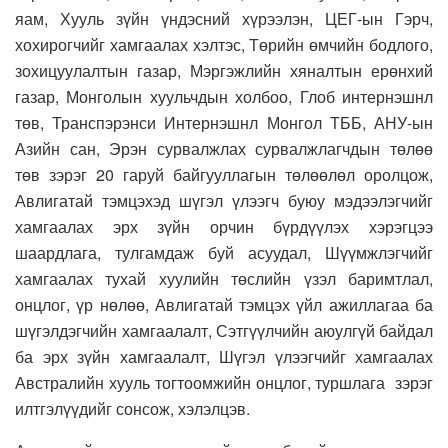
яам, Хууль зүйн үндэсний хүрээлэн, ЦЕГ-ын Гэрч,
хохирогчийг хамгаалах хэлтэс, Төрийн өмчийн бодлого,
зохицуулалтын газар, Мэргэжлийн хяналтын ерөнхий
газар, Монголын хуульчдын холбоо, Глоб интернэшнл
төв, Транспэрэнси Интернэшнл Монгол ТББ, АНУ-ын
Азийн сан, Эрэн сурвалжлах сурвалжлагчдын төлөө
төв зэрэг 20 гаруй байгууллагын төлөөлөл оролцож,
Авлигатай тэмцэхэд шүгэл үлээгч буюу мэдээлэгчийг
хамгаалах эрх зүйн орчин бүрдүүлэх хэрэгцээ
шаардлага, тулгамдаж буй асуудал, Шүүмжлэгчийг
хамгаалах тухай хуулийн төслийн үзэл баримтлал,
онцлог, үр нөлөө, Авлигатай тэмцэх үйл ажиллагаа ба
шүгэлдэгчийн хамгаалалт, Сэтгүүлчийн аюулгүй байдал
ба эрх зүйн хамгаалалт, Шүгэл үлээгчийг хамгаалах
Австралийн хууль тогтоомжийн онцлог, туршлага зэрэг
илтгэлүүдийг сонсож, хэлэлцэв.