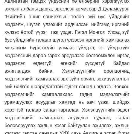
Авлигатай тэмцэх үндэсний хөтөлбөрийг хэрэгжүүлэх
ажлын албаны дарга, эрхэлсэн комиссар Д.Дуламсүрэн
“Нийтийн ашиг сонирхлын төлөө зүй бус үйлдлийг
мэдээлж, шүгэл үлээхийг ардчилсан нийгэмд иргэний
хүлээх ёстой үүрэг гэж үздэг. Гэтэл Монгол Улсад зүй
бус үйлдлийн талаар шүгэл үлээсэн иргэнийг хамгаалах
механизм бүрдээгүйн улмаас үйлдэл, эс үйлдэхүйг
мэдээлсний дараа гарах эрсдэлээс болгоомжлон иргэд
мэдээлэл өгдөггүй, өгөхийг хүсдэггүй байдал
ажиглагдаж байна. Хэлэлцүүлгийн оролцогчид
мэдээлэгчийг хамгаалах эрх зүйн орчин, зохицуулалтыг
бий болгох шаардлагатай гэдэгт санал нэгдлээ. Зөвхөн
мэдээлэгчийг хамгаалахаас гадна мэдээлэгчийг
урамшуулах асуудлыг хамтад нь авч үзэж, шийдэх
хэрэгтэй талаар санал гаргалаа. Хэлэлцүүлгийн эцэст
мэдээлэгчийг хамгаалах асуудлыг судалж, санал
боловсруулах ажлын хэсэг байгуулан ажиллах, ажлын
хэсгээс гарсан саналыг УИХ дахь Авлигын эсрэг бүлэг