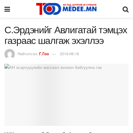
С.Эрдэнийг Авлигатай тэмцэх
газраас шалгаж эхэллээ
Нийтэлсэн:
Г.Гоо
2019-06-16