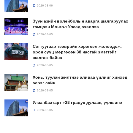
2026-08-06
Зүүн азийн волейболын аварга шалгаруулах
тэмцээн Монгол Улсад эхэллээ
2026-08-05
Согтуугаар тээврийн хэрэгсэл жолоодож,
орон сууц мөргөсөн 38 настай эмэгтэйг
шалгаж байна
2026-08-05
Хонь, туулай жилтнээ аливаа үйлийг хийхэд
эерэг сайн
2026-08-05
Улаанбаатарт +28 градус дулаан, үүлшинэ
2026-08-05