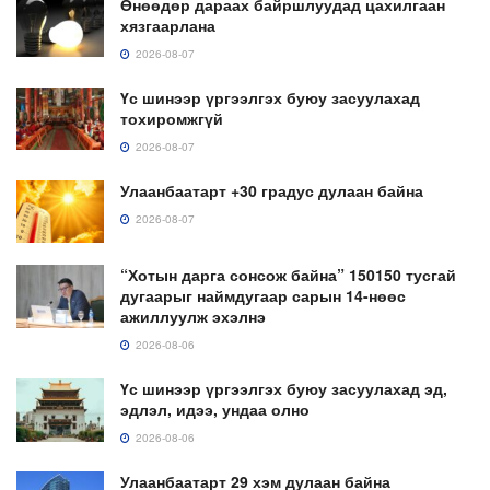
Өнөөдөр дараах байршлуудад цахилгаан
хязгаарлана
2026-08-07
Үс шинээр үргээлгэх буюу засуулахад
тохиромжгүй
2026-08-07
Улаанбаатарт +30 градус дулаан байна
2026-08-07
“Хотын дарга сонсож байна” 150150 тусгай
дугаарыг наймдугаар сарын 14-нөөс
ажиллуулж эхэлнэ
2026-08-06
Үс шинээр үргээлгэх буюу засуулахад эд,
эдлэл, идээ, ундаа олно
2026-08-06
Улаанбаатарт 29 хэм дулаан байна