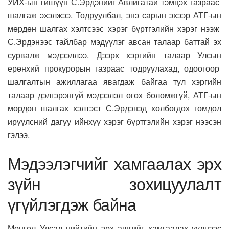
УИХ-ын гишүүн С.Эрдэнийг Авлигатай тэмцэх газраас
шалгаж эхэлжээ. Тодруулбал, энэ сарын эхээр АТГ-ын
мөрдөн шалгах хэлтсээс хэрэг бүртгэлийн хэрэг нээж
С.Эрдэнээс тайлбар мэдүүлэг авсан талаар баттай эх
сурвалж мэдээллээ. Дээрх хэргийн талаар Улсын
ерөнхий прокурорын газраас тодруулахад, одоогоор
шалгалтын ажиллагаа явагдаж байгаа тул хэргийн
талаар дэлгэрэнгүй мэдээлэл өгөх боломжгүй, АТГ-ын
мөрдөн шалгах хэлтэст С.Эрдэнэд холбогдох гомдол
ирүүлсний дагуу ийнхүү хэрэг бүртгэлийн хэрэг нээсэн
гэлээ.
Мэдээлэгчийг хамгаалах эрх
зүйн зохицуулалт
үгүйлэгдэж байна
Монгол Улсад нийтийн эрх ашгийг хамгаалах үүднээс