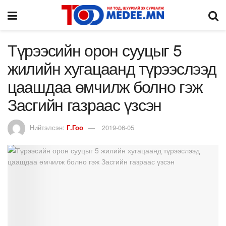
Түрээсийн орон сууцыг 5
жилийн хугацаанд түрээслээд
цаашдаа өмчилж болно гэж
Засгийн газраас үзсэн
Нийтэлсэн:
Г.Гоо
2019-06-05