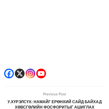
Previous Post
У.ХҮРЭЛСҮХ: НАМАЙГ ЕРӨНХИЙ САЙД БАЙХАД
ХӨВСГӨЛИЙН ФОСФОРИТЫГ АШИГЛАХ