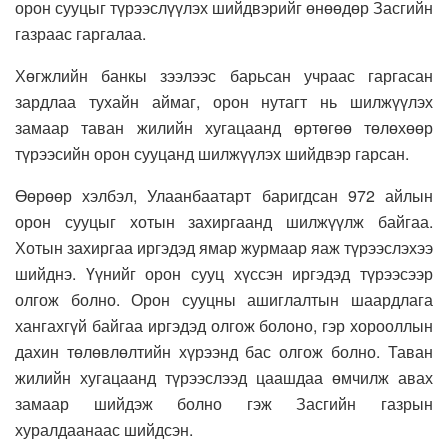
орон сууцыг түрээслүүлэх шийдвэрийг өнөөдөр Засгийн
газраас гаргалаа.
Хөгжлийн банкы зээлээс барьсан учраас гаргасан
зардлаа тухайн аймаг, орон нутагт нь шилжүүлэх
замаар таван жилийн хугацаанд өртөгөө төлөхөөр
түрээсийн орон сууцанд шилжүүлэх шийдвэр гарсан.
Өөрөөр хэлбэл, Улаанбаатарт баригдсан 972 айлын
орон сууцыг хотын захиргаанд шилжүүлж байгаа.
Хотын захиргаа иргэдэд ямар журмаар яаж түрээслэхээ
шийднэ. Үүнийг орон сууц хүссэн иргэдэд түрээсээр
олгож болно. Орон сууцны ашиглалтын шаардлага
хангахгүй байгаа иргэдэд олгож болоно, гэр хорооллын
дахин төлөвлөлтийн хүрээнд бас олгож болно. Таван
жилийн хугацаанд түрээслээд цаашдаа өмчилж авах
замаар шийдэж болно гэж Засгийн газрын
хуралдаанаас шийдсэн.