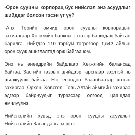
-Орон сууцны корпорац бус нийслэл энэ асуудлыг
шийддэг болсон гэсэн үг үү?
-Анх Төрийн өмчид орон сууцны корпорацын
захиалгаар Хөгжлийн банкны зээлээр баригдаж байсан
барилга. Нийтдээ 110 тэрбум төгрөгөөр 1,542 айлын
орон сууж ашиглалтад орж байгаа юм.
Энэ нь өнөөдрийн байдлаар Хөгжлийн балансад
байгаа. Засгийн газрын шийдвэр гарснаар зээлтэй нь
шилжүүлж байгаа. Нэг ёсондоо Улаанбаатар хотын
захиргаа, Орхон, Хөвсгөл, Говь-Алтай аймгийн захираа
эдгээр байрнуудыг түрээсээр олгоод, цаашдаа
өмчлүүлнэ.
Нийслэлийн хувьд энэ орон сууцны асуудлыг
Нийслэлийн Засаг дарга мэднэ.