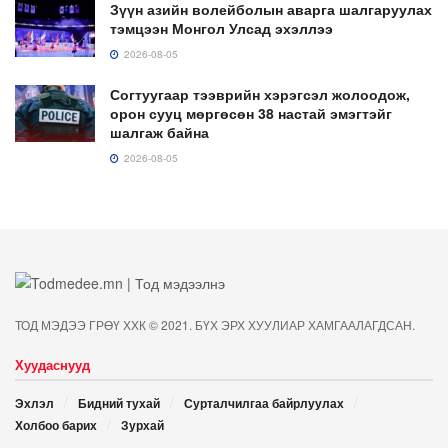
Зүүн азийн волейболын аварга шалгаруулах
тэмцээн Монгол Улсад эхэллээ
2026-08-05
Согтуугаар тээврийн хэрэгсэл жолоодож,
орон сууц мөргөсөн 38 настай эмэгтэйг
шалгаж байна
2026-08-05
ТОД МЭДЭЭ ГРӨҮ ХХК © 2021. БҮХ ЭРХ ХУУЛИАР ХАМГААЛАГДСАН.
Хуудаснууд
Эхлэл
Бидний тухай
Сурталчилгаа байрлуулах
Холбоо барих
Зурхай