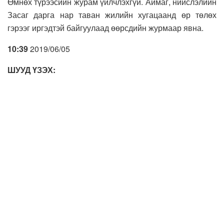
Өмнөх түрээсийн журам үйлчлэхгүй. Аймаг, нийслэлийн
Засаг дарга нар таван жилийн хугацаанд өр төлөх
гэрээг иргэдтэй байгуулаад өөрсдийн журмаар явна.
10:39
2019/06/05
ШУУД ҮЗЭХ: