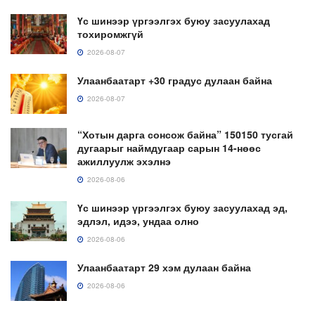
Үс шинээр үргээлгэх буюу засуулахад
тохиромжгүй
2026-08-07
Улаанбаатарт +30 градус дулаан байна
2026-08-07
“Хотын дарга сонсож байна” 150150 тусгай
дугаарыг наймдугаар сарын 14-нөөс
ажиллуулж эхэлнэ
2026-08-06
Үс шинээр үргээлгэх буюу засуулахад эд,
эдлэл, идээ, ундаа олно
2026-08-06
Улаанбаатарт 29 хэм дулаан байна
2026-08-06