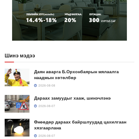
Шинэ мэдээ
Даян аварга Б.Орхонбаярын мялаалга
наадмын хөтөлбөр
2026-08-08
Дараах замуудыг хааж, шинэчлэнэ
2026-08-07
Өнөөдөр дараах байршлуудад цахилгаан
хязгаарлана
2026-08-07