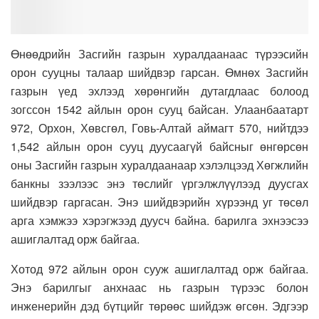
Өнөөдрийн Засгийн газрын хуралдаанаас түрээсийн
орон сууцны талаар шийдвэр гарсан. Өмнөх Засгийн
газрын үед эхлээд хөрөнгийн дутагдлаас болоод
зогссон 1542 айлын орон сууц байсан. Улаанбаатарт
972, Орхон, Хөвсгөл, Говь-Алтай аймагт 570, нийтдээ
1,542 айлын орон сууц дуусаагүй байсныг өнгөрсөн
оны Засгийн газрын хуралдаанаар хэлэлцээд Хөгжлийн
банкны зээлээс энэ төслийг үргэлжлүүлээд дуусгах
шийдвэр гаргасан. Энэ шийдвэрийн хүрээнд уг төсөл
арга хэмжээ хэрэгжээд дуусч байна. барилга эхнээсээ
ашиглалтад орж байгаа.
Хотод 972 айлын орон сууж ашиглалтад орж байгаа.
Энэ барилгыг анхнаас нь газрын түрээс болон
инженерийн дэд бүтцийг төрөөс шийдэж өгсөн. Эдгээр