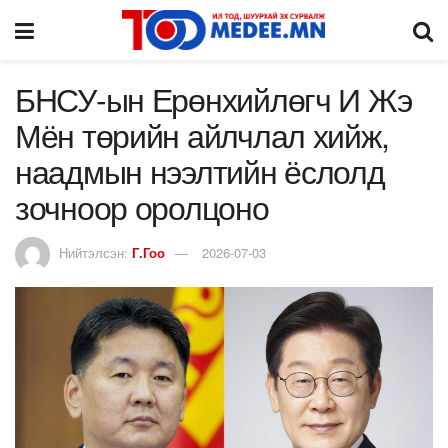
БНСУ-ын Ерөнхийлөгч И Жэ
Мён төрийн айлчлал хийж,
наадмын нээлтийн ёслолд
зочноор оролцоно
Нийтэлсэн:
Г.Гоо
2026-07-03