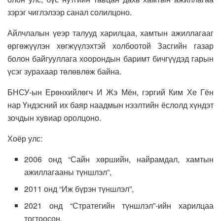
зэрэг чиглэлээр санал солилцоно.
Айлчлалын үеэр талууд харилцаа, хамтын ажиллагааг
өргөжүүлэн хөгжүүлэхтэй холбоотой Засгийн газар
болон байгууллага хоорондын баримт бичгүүдэд гарын
үсэг зурахаар төлөвлөж байна.
БНСУ-ын Ерөнхийлөгч И Жэ Мён, гэргий Ким Хе Гён
нар Үндэсний их баяр наадмын нээлтийн ёслолд хүндэт
зочдын хувиар оролцоно.
Хоёр улс:
2006 онд “Сайн хөршийн, найрамдал, хамтын
ажиллагааны түншлэл”,
2011 онд “Иж бүрэн түншлэл”,
2021 онд “Стратегийн түншлэл”-ийн харилцаа
тогтоосон.