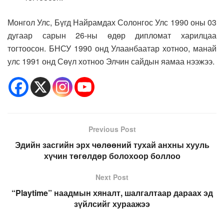
Монгол Улс, Бүгд Найрамдах Солонгос Улс 1990 оны 03
дугаар сарын 26-ны өдөр дипломат харилцаа
тогтоосон. БНСУ 1990 онд Улаанбаатар хотноо, манай
улс 1991 онд Сөүл хотноо Элчин сайдын яамаа нээжээ.
Previous Post
Эдийн засгийн эрх чөлөөний тухай анхны хууль
хүчин төгөлдөр болохоор боллоо
Next Post
“Playtime” наадмын хяналт, шалгалтаар дараах эд
зүйлсийг хураажээ