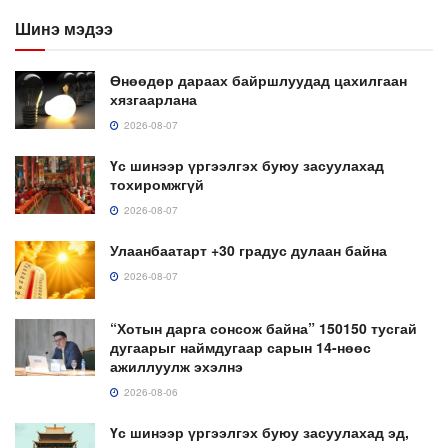
Шинэ мэдээ
Өнөөдөр дараах байршлуудад цахилгаан
хязгаарлана
2026-08-07
Үс шинээр үргээлгэх буюу засуулахад
тохиромжгүй
2026-08-07
Улаанбаатарт +30 градус дулаан байна
2026-08-07
“Хотын дарга сонсож байна” 150150 тусгай
дугаарыг наймдугаар сарын 14-нөөс
ажиллуулж эхэлнэ
2026-08-06
Үс шинээр үргээлгэх буюу засуулахад эд,