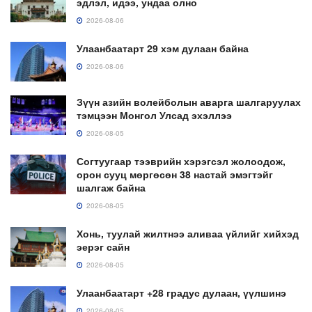
эдлэл, идээ, ундаа олно
2026-08-06
Улаанбаатарт 29 хэм дулаан байна
2026-08-06
Зүүн азийн волейболын аварга шалгаруулах
тэмцээн Монгол Улсад эхэллээ
2026-08-05
Согтуугаар тээврийн хэрэгсэл жолоодож,
орон сууц мөргөсөн 38 настай эмэгтэйг
шалгаж байна
2026-08-05
Хонь, туулай жилтнээ аливаа үйлийг хийхэд
эерэг сайн
2026-08-05
Улаанбаатарт +28 градус дулаан, үүлшинэ
2026-08-05