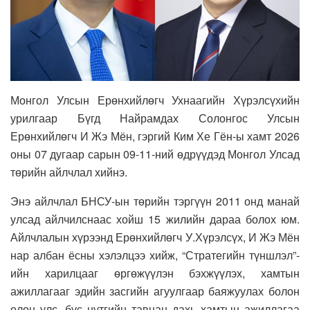
Монгол Улсын Ерөнхийлөгч Ухнаагийн Хүрэлсүхийн
урилгаар Бүгд Найрамдах Солонгос Улсын
Ерөнхийлөгч И Жэ Мён, гэргий Ким Хе Гён-ы хамт 2026
оны 07 дугаар сарын 09-11-ний өдрүүдэд Монгол Улсад
төрийн айлчлал хийнэ.
Энэ айлчлал БНСУ-ын төрийн тэргүүн 2011 онд манай
улсад айлчилснаас хойш 15 жилийн дараа болох юм.
Айлчлалын хүрээнд Ерөнхийлөгч У.Хүрэлсүх, И Жэ Мён
нар албан ёсны хэлэлцээ хийж, “Стратегийн түншлэл”-
ийн харилцааг өргөжүүлэн бэхжүүлэх, хамтын
ажиллагааг эдийн засгийн агуулгаар баяжуулах болон
олон улс, бүс нутгийн тавцан дахь хамтын ажиллагаа