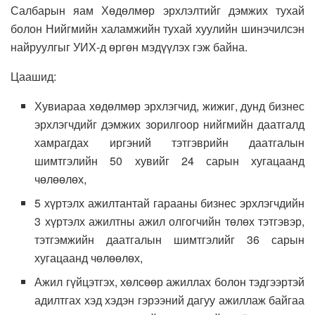
Салбарын яам Хөдөлмөр эрхлэлтийг дэмжих тухай
болон Нийгмийн халамжийн тухай хуулийн шинэчилсэн
найруулгыг УИХ-д өргөн мэдүүлэх гэж байна.
Цаашид:
Хувиараа хөдөлмөр эрхлэгчид, жижиг, дунд бизнес
эрхлэгчдийг дэмжих зорилгоор нийгмийн даатгалд
хамрагдах иргэний тэтгэврийн даатгалын
шимтгэлийн 50 хувийг 24 сарын хугацаанд
чөлөөлөх,
5 хүртэлх ажилтантай гарааны бизнес эрхлэгчдийн
3 хүртэлх ажилтны ажил олгогчийн төлөх тэтгэвэр,
тэтгэмжийн даатгалын шимтгэлийг 36 сарын
хугацаанд чөлөөлөх,
Ажил гүйцэтгэх, хөлсөөр ажиллах болон тэдгээртэй
адилтгах хэд хэдэн гэрээний дагуу ажиллаж байгаа