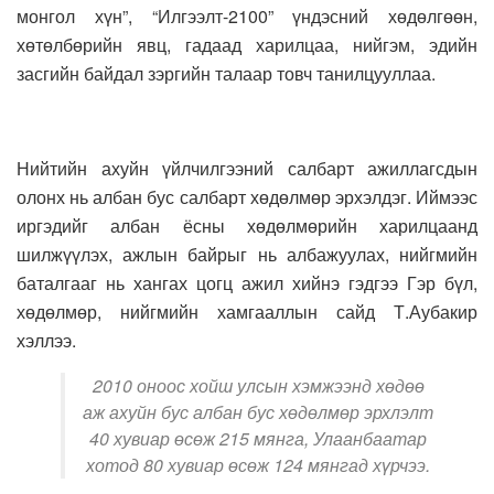
монгол хүн”, “Илгээлт-2100” үндэсний хөдөлгөөн,
хөтөлбөрийн явц, гадаад харилцаа, нийгэм, эдийн
засгийн байдал зэргийн талаар товч танилцууллаа.
Нийтийн ахуйн үйлчилгээний салбарт ажиллагсдын
олонх нь албан бус салбарт хөдөлмөр эрхэлдэг. Иймээс
иргэдийг албан ёсны хөдөлмөрийн харилцаанд
шилжүүлэх, ажлын байрыг нь албажуулах, нийгмийн
баталгааг нь хангах цогц ажил хийнэ гэдгээ Гэр бүл,
хөдөлмөр, нийгмийн хамгааллын сайд Т.Аубакир
хэллээ.
2010 оноос хойш улсын хэмжээнд хөдөө
аж ахуйн бус албан бус хөдөлмөр эрхлэлт
40 хувиар өсөж 215 мянга, Улаанбаатар
хотод 80 хувиар өсөж 124 мянгад хүрчээ.