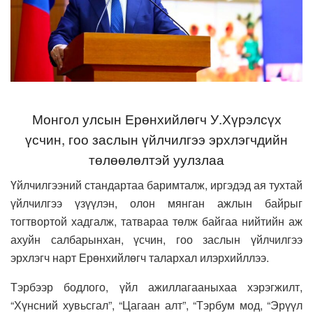
Монгол улсын Ерөнхийлөгч У.Хүрэлсүх
үсчин, гоо заслын үйлчилгээ эрхлэгчдийн
төлөөлөлтэй уулзлаа
Үйлчилгээний стандартаа баримталж, иргэдэд ая тухтай
үйлчилгээ үзүүлэн, олон мянган ажлын байрыг
тогтвортой хадгалж, татвараа төлж байгаа нийтийн аж
ахуйн салбарынхан, үсчин, гоо заслын үйлчилгээ
эрхлэгч нарт Ерөнхийлөгч талархал илэрхийллээ.
Тэрбээр бодлого, үйл ажиллагааныхаа хэрэгжилт,
“Хүнсний хувьсгал”, “Цагаан алт”, “Тэрбум мод, “Эрүүл