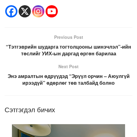
Previous Post
“Тэтгэврийн шударга тогтолцооны шинэчлэл”-ийн
төслийг УИХ-ын даргад өргөн барилаа
Next Post
Энэ амралтын өдрүүдэд “Эрүүл орчин – Аюулгүй
ирээдүй” өдөрлөг төв талбайд болно
Сэтгэгдэл бичих