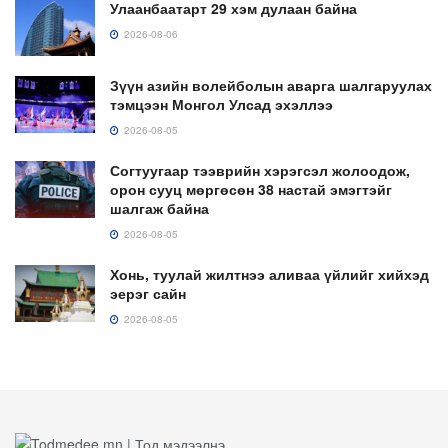
Улаанбаатарт 29 хэм дулаан байна
2026-08-06
Зүүн азийн волейболын аварга шалгаруулах
тэмцээн Монгол Улсад эхэллээ
2026-08-05
Согтуугаар тээврийн хэрэгсэл жолоодож,
орон сууц мөргөсөн 38 настай эмэгтэйг
шалгаж байна
2026-08-05
Хонь, туулай жилтнээ аливаа үйлийг хийхэд
эерэг сайн
2026-08-05