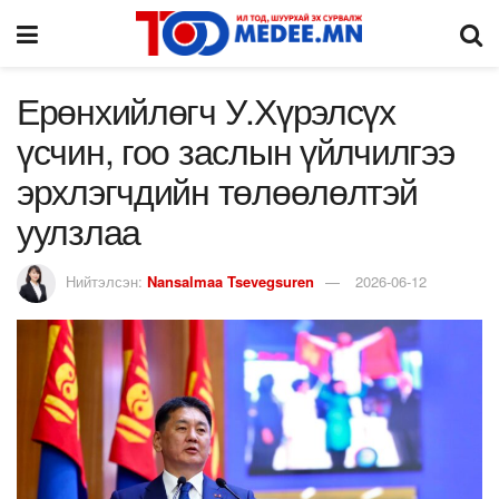
Ерөнхийлөгч У.Хүрэлсүх
үсчин, гоо заслын үйлчилгээ
эрхлэгчдийн төлөөлөлтэй
уулзлаа
Нийтэлсэн:
Nansalmaa Tsevegsuren
2026-06-12