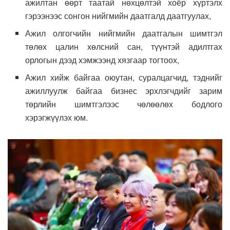
ажилтан өөрт таатай нөхцөлтэй хоёр хүртэлх
гэрээнээс сонгон нийгмийн даатгалд даатгуулах,
Ажил олгогчийн нийгмийн даатгалын шимтгэл
төлөх цалин хөлсний сан, түүнтэй адилтгах
орлогын дээд хэмжээнд хязгаар тогтоох,
Ажил хийж байгаа оюутан, суралцагчид, тэднийг
ажиллуулж байгаа бизнес эрхлэгчдийг зарим
төрлийн шимтгэлээс чөлөөлөх бодлого
хэрэгжүүлэх юм.