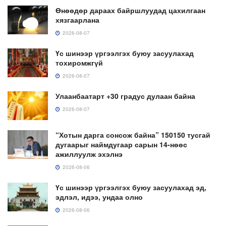
Өнөөдөр дараах байршлуудад цахилгаан
хязгаарлана
2026-08-07
Үс шинээр үргээлгэх буюу засуулахад
тохиромжгүй
2026-08-07
Улаанбаатарт +30 градус дулаан байна
2026-08-07
“Хотын дарга сонсож байна” 150150 тусгай
дугаарыг наймдугаар сарын 14-нөөс
ажиллуулж эхэлнэ
2026-08-06
Үс шинээр үргээлгэх буюу засуулахад эд,
эдлэл, идээ, ундаа олно
2026-08-06