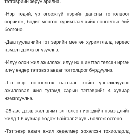
тэтгэврийн зөрүү арилна.
-Нэр төдий, үр өгөөжгүй нэрийн дансны тогтолцоог
өөрчилж, бодит мөнгөн хуримтлал хийх сонголтыг бий
болгоно.
-Даатгуулагчийн тэтгэврийн мөнгөн хуримтлалд төрөөс
нэмэлт дэмжлэг үзүүлнэ.
-Илүү олон жил ажиллаж, илүү их шимтгэл төлсөн иргэн
илүү өндөр тэтгэвэр авдаг тогтолцоог бүрдүүлнэ.
-Тэтгэвэр тогтоолгох наснаас хойш үргэлжлүүлэн
ажиллавал жил тутамд сарын тэтгэврийг 4 хувиар
нэмэгдүүлнэ.
-25-аас дээш жил шимтгэл төлсөн иргэдийн нэмэгдлийг
жилд 1.5 хувиар бодож байгааг 2 хувь болгож өсгөнө.
-Тэтгэвэр авагч ажил хөдөлмөр эрхэлсэн тохиолдолд