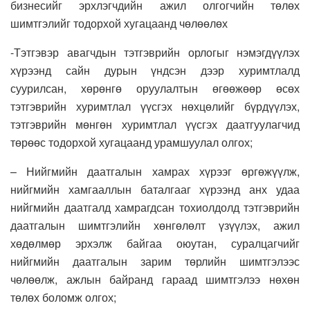
бизнесийг эрхлэгчдийн ажил олгогчийн төлөх
шимтгэлийг тодорхой хугацаанд чөлөөлөх
-Тэтгэвэр авагчдын тэтгэврийн орлогыг нэмэгдүүлэх
хүрээнд сайн дурын үндсэн дээр хуримтлалд
суурилсан, хөрөнгө оруулалтын өгөөжөөр өсөх
тэтгэврийн хуримтлал үүсгэх нөхцөлийг бүрдүүлэх,
тэтгэврийн мөнгөн хуримтлал үүсгэх даатгуулагчид
төрөөс тодорхой хугацаанд урамшуулал олгох;
– Нийгмийн даатгалын хамрах хүрээг өргөжүүлж,
нийгмийн хамгааллын баталгааг хүрээнд анх удаа
нийгмийн даатгалд хамрагдсан тохиолдолд тэтгэврийн
даатгалын шимтгэлийн хөнгөлөлт үзүүлэх, ажил
хөдөлмөр эрхэлж байгаа оюутан, суралцагчийг
нийгмийн даатгалын зарим төрлийн шимтгэлээс
чөлөөлж, ажлын байранд гараад шимтгэлээ нөхөн
төлөх боломж олгох;