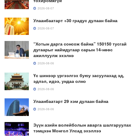
тохиромжгүй
2026-08-07
Улаанбаатарт +30 градус дулаан байна
2026-08-07
“Хотын дарга сонсож байна” 150150 тусгай
дугаарыг наймдугаар сарын 14-нөөс
ажиллуулж эхэлнэ
2026-08-06
Үс шинээр үргээлгэх буюу засуулахад эд,
эдлэл, идээ, ундаа олно
2026-08-06
Улаанбаатарт 29 хэм дулаан байна
2026-08-06
Зүүн азийн волейболын аварга шалгаруулах
тэмцээн Монгол Улсад эхэллээ