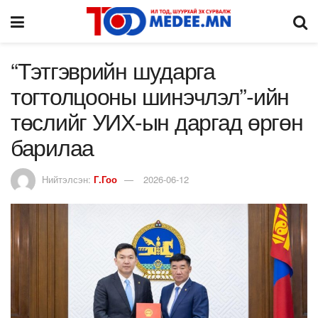
“Тэтгэврийн шударга
тогтолцооны шинэчлэл”-ийн
төслийг УИХ-ын даргад өргөн
барилаа
Нийтэлсэн:
Г.Гоо
2026-06-12