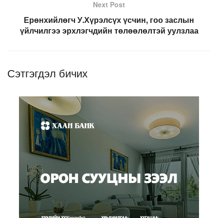
Next Post
Ерөнхийлөгч У.Хүрэлсүх үсчин, гоо заслын
үйлчилгээ эрхлэгчдийн төлөөлөлтэй уулзлаа
Сэтгэгдэл бичих