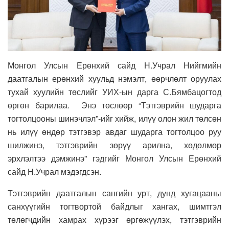
Монгол Улсын Ерөнхий сайд Н.Учрал Нийгмийн
даатгалын ерөнхий хуульд нэмэлт, өөрчлөлт оруулах
тухай хуулийн төслийг УИХ-ын дарга С.Бямбацогтод
өргөн барилаа. Энэ төслөөр “Тэтгэврийн шударга
тогтолцооны шинэчлэл”-ийг хийж, илүү олон жил төлсөн
нь илүү өндөр тэтгэвэр авдаг шударга тогтолцоо руу
шилжинэ, тэтгэврийн зөрүү арилна, хөдөлмөр
эрхлэлтээ дэмжинэ” гэдгийг Монгол Улсын Ерөнхий
сайд Н.Учрал мэдэгдсэн.
Тэтгэврийн даатгалын сангийн урт, дунд хугацааны
санхүүгийн тогтвортой байдлыг хангах, шимтгэл
төлөгчдийн хамрах хүрээг өргөжүүлэх, тэтгэврийн