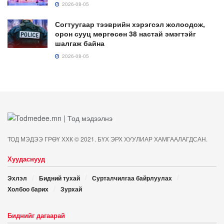
2026-08-05
Согтуугаар тээврийн хэрэгсэл жолоодож,
орон сууц мөргөсөн 38 настай эмэгтэйг
шалгаж байна
2026-08-05
ТОД МЭДЭЭ ГРӨҮ ХХК © 2021. БҮХ ЭРХ ХУУЛИАР ХАМГААЛАГДСАН.
Хуудаснууд
Эхлэл
Бидний тухай
Сурталчилгаа байрлуулах
Холбоо барих
Зурхай
Биднийг дагаарай