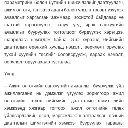
параметрийн болон бүтцийн шинэчлэлийг даатгуулагч,
ажил олгогч, тэтгэвэр авагч болон улсын төсөвт үзүүлэх
ачааллыг харгалзан аажмаар, зохистой байдлаар үе
шаттай хэрэгжүүлэх, залуу үед ирэх санхүүгийн
ачааллыг бууруулах тогтолцоог бүрдүүлэх хэрэгцээ,
шаардлага нэмэгдэж байна. Энэ хүрээнд Нийгмийн
даатгалын ерөнхий хуульд нэмэлт, өөрчлөлт оруулах
тухай хуулийн төслийг боловсруулж, дараах нэмэлт,
өөрчлөлт оруулахаар тусгалаа.
Үүнд:
– Ажил олгогчийн санхүүгийн ачааллыг бууруулж, үйл
ажиллагаанд нь дэмжлэг үзүүлэх зорилгоор ажил
олгогчийн төлөх нийгмийн даатгалын шимтгэлийн
хэмжээнд хязгаар тогтоох, ажил олгогчийн төлөх
үйлдвэрлэлийн осол, мэргэжлээс шалтгаалсан өвчний
даатгалын шимтгэлийн хэмжээг бууруулах, гарааны