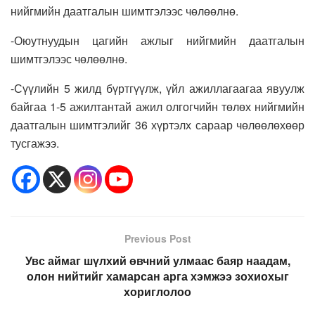
нийгмийн даатгалын шимтгэлээс чөлөөлнө.
-Оюутнуудын цагийн ажлыг нийгмийн даатгалын
шимтгэлээс чөлөөлнө.
-Сүүлийн 5 жилд бүртгүүлж, үйл ажиллагаагаа явуулж
байгаа 1-5 ажилтантай ажил олгогчийн төлөх нийгмийн
даатгалын шимтгэлийг 36 хүртэлх сараар чөлөөлөхөөр
тусгажээ.
Previous Post
Увс аймаг шүлхий өвчний улмаас баяр наадам,
олон нийтийг хамарсан арга хэмжээ зохиохыг
хориглолоо