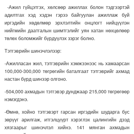
-Ажил гүйцэтгэх, хөлсөөр ажиллах болон тэдгээртэй
адилтгах хэд хэдэн гэрээ байгуулан ажиллаж буй
иргэдийн хөдөлмөр эрхлэлтийн онцлогт нийцүүлэн
нийгмийн даатгалын шимтгэлийг уян хатан нөхцөлөөр
төлөх боломжийг бүрдүүлэх зэрэг болно.
Тэтгэврийн шинэчлэлээр:
-Ажилласан жил, тэтгэврийн хэмжээнээс нь хамаарсан
100,000-300,000 төгрөгийн баталгаат тэтгэврийг ахмад
настан бүрд шинээр олгоно.
-504,000 ахмадын тэтгэвэр дунджаар 215,000 төгрөгөөр
нэмэгдэнэ.
-Өмнө, хойно тэтгэвэрт гарсан иргэдийн шударга бус
зөрүүг арилгаж, итгэлцүүрт хэрэглэх цалингийн дээд
хязгаарыг шинэчлэл хийнэ. 141 мянган ахмадын