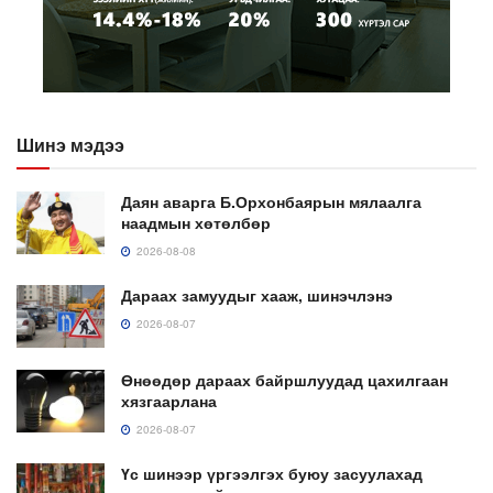
Шинэ мэдээ
Даян аварга Б.Орхонбаярын мялаалга
наадмын хөтөлбөр
2026-08-08
Дараах замуудыг хааж, шинэчлэнэ
2026-08-07
Өнөөдөр дараах байршлуудад цахилгаан
хязгаарлана
2026-08-07
Үс шинээр үргээлгэх буюу засуулахад