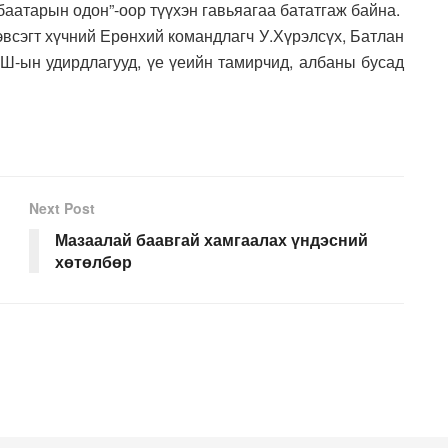
баатарын одон”-оор түүхэн гавьяагаа бататгаж байна.
всэгт хүчний Ерөнхий командлагч У.Хүрэлсүх, Батлан
-ын удирдлагууд, үе үеийн тамирчид, албаны бусад
Next Post
Мазаалай баавгай хамгаалах үндэсний
хөтөлбөр