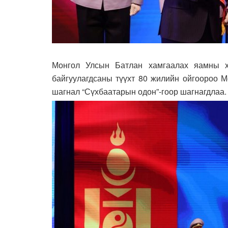
Монгол Улсын Батлан хамгаалах яамны ха
байгуулагдсаны түүхт 80 жилийн ойгоороо М
шагнал “Сүхбаатарын одон”-гоор шагнагдлаа.