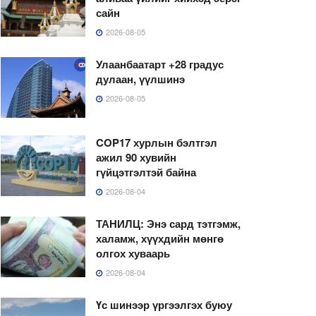
сайн
2026-08-05
Улаанбаатарт +28 градус
дулаан, үүлшинэ
2026-08-05
COP17 хурлын бэлтгэл
ажил 90 хувийн
гүйцэтгэлтэй байна
2026-08-04
ТАНИЛЦ: Энэ сард тэтгэмж,
халамж, хүүхдийн мөнгө
олгох хуваарь
2026-08-04
Үс шинээр үргээлгэх буюу