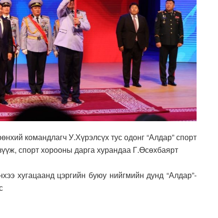
өнхий командлагч У.Хүрэлсүх тус одонг “Алдар” спорт
зүүж, спорт хорооны дарга хурандаа Г.Өсөхбаярт
нхээ хугацаанд цэргийн буюу нийгмийн дунд “Алдар”-
с