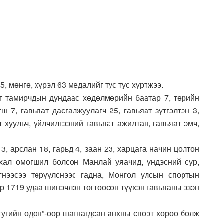
5, мөнгө, хүрэл 63 медалийг тус тус хүртжээ.
г тамирчдын дундаас хөдөлмөрийн баатар 7, төрийн
ш 7, гавьяат дасгалжуулагч 25, гавьяат зүтгэлтэн 3,
т хуульч, үйлчилгээний гавьяат ажилтан, гавьяат эмч,
, арслан 18, гарьд 4, заан 23, харцага начин цолтон
хал омогшил болсон Манлай уяачид, үндэсний сур,
нээсээ төрүүлснээс гадна, Монгол улсын спортын
р 1719 удаа шинэчлэн тогтоосон түүхэн гавьяаны эзэн
тугийн одон”-оор шагнагдсан анхны спорт хороо болж