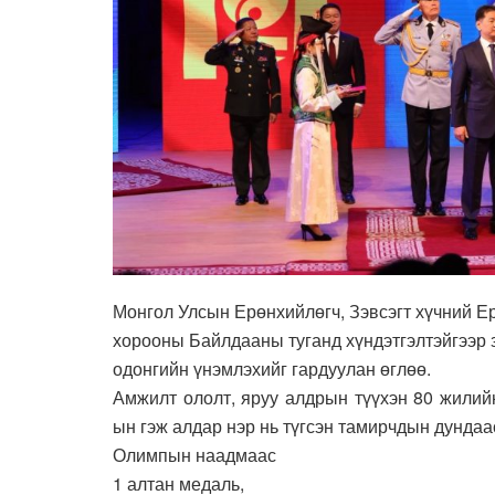
Монгол Улсын Ерөнхийлөгч, Зэвсэгт хүчний Ер
хорооны Байлдааны туганд хүндэтгэлтэйгээр 
одонгийн үнэмлэхийг гардуулан өглөө.
Амжилт ололт, яруу алдрын түүхэн 80 жилий
ын гэж алдар нэр нь түгсэн тамирчдын дундаа
Олимпын наадмаас
1 алтан медаль,