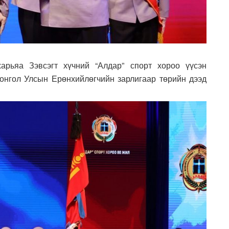
рьяа Зэвсэгт хүчний “Алдар” спорт хороо үүсэн
онгол Улсын Ерөнхийлөгчийн зарлигаар төрийн дээд