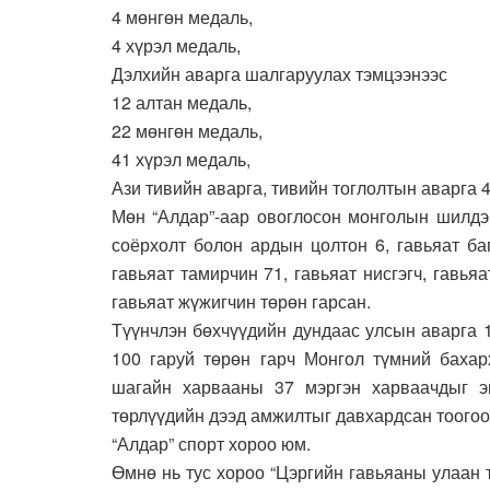
4 мөнгөн медаль,
4 хүрэл медаль,
Дэлхийн аварга шалгаруулах тэмцээнээс
12 алтан медаль,
22 мөнгөн медаль,
41 хүрэл медаль,
Ази тивийн аварга, тивийн тоглолтын аварга 4
Мөн “Алдар”-аар овоглосон монголын шилдэ
соёрхолт болон ардын цолтон 6, гавьяат баг
гавьяат тамирчин 71, гавьяат нисгэгч, гавьяа
гавьяат жүжигчин төрөн гарсан.
Т
үүнчлэн бөхчүүдийн дундаас улсын аварга 13
100 гаруй төрөн гарч Монгол түмний бахар
шагайн харвааны 37 мэргэн харваачдыг эг
төрлүүдийн дээд амжилтыг давхардсан тоогоо
“Алдар” спорт хороо юм.
Өмнө нь тус хороо “Цэргийн гавьяаны улаан 