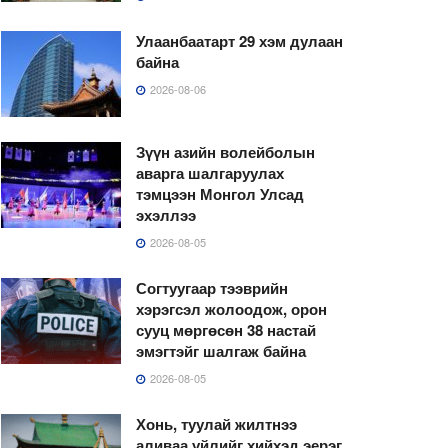
Улаанбаатарт 29 хэм дулаан
байна
2026-08-06
Зүүн азийн волейболын
аварга шалгаруулах
тэмцээн Монгол Улсад
эхэллээ
2026-08-05
Согтуугаар тээврийн
хэрэгсэл жолоодож, орон
сууц мөргөсөн 38 настай
эмэгтэйг шалгаж байна
2026-08-05
Хонь, туулай жилтнээ
аливаа үйлийг хийхэд эерэг