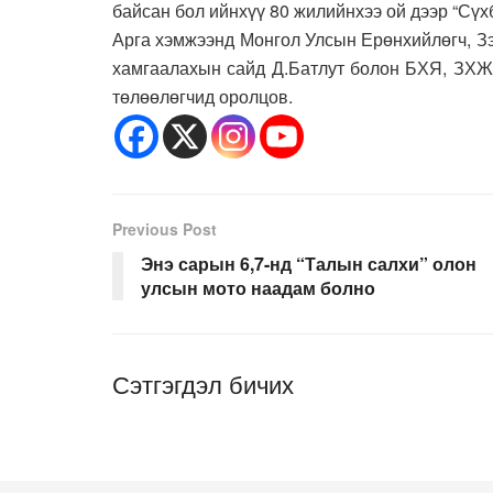
байсан бол ийнхүү 80 жилийнхээ ой дээр “Сүх
Арга хэмжээнд Монгол Улсын Ерөнхийлөгч, Зэ
хамгаалахын сайд Д.Батлут болон БХЯ, ЗХЖШ
төлөөлөгчид оролцов.
Previous Post
Энэ сарын 6,7-нд “Талын салхи” олон
улсын мото наадам болно
Сэтгэгдэл бичих