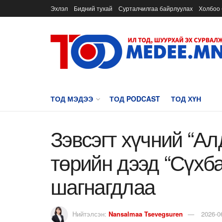
Эхлэл
Бидний тухай
Сурталчилгаа байрлуулах
Холбоо 
ТОД МЭДЭЭ
ТОД PODCAST
ТОД ХҮН
Зэвсэгт хүчний “Ал
төрийн дээд “Сүхба
шагнагдлаа
Нийтэлсэн:
Nansalmaa Tsevegsuren
2026-0