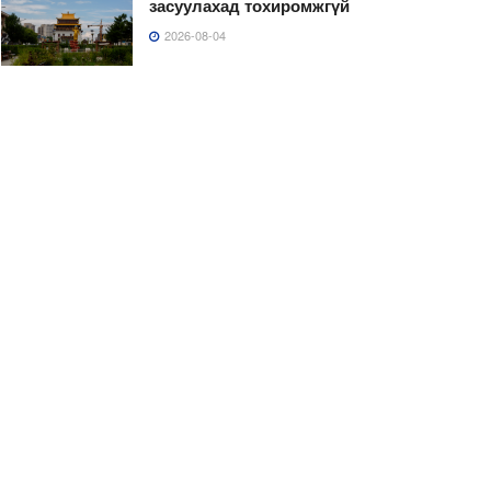
засуулахад тохиромжгүй
2026-08-04