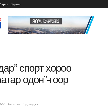
барих
Зурхай
дар” спорт хороо
атар одон”-гоор
6-03
Ангилал:
Тод мэдээ