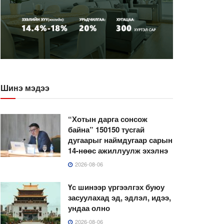
Шинэ мэдээ
“Хотын дарга сонсож
байна” 150150 тусгай
дугаарыг наймдугаар сарын
14-нөөс ажиллуулж эхэлнэ
2026-08-06
Үс шинээр үргээлгэх буюу
засуулахад эд, эдлэл, идээ,
ундаа олно
2026-08-06