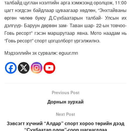
талбайд цуглан нээлтийн арга хэмжээнд оролцож, 11:00
цагт нэгдсэн байдлаар цуваагаар хөдлөн, “Энхтайваны
өргөн чөлөө буюу Д.Сүхбаатарын талбай- Улсын их
дэлгүүр- Баруун дөрвөн зам- Таван шар- 22-ын товчоо-
Говь ресорт” гэсэн маршрутаар явна. Мото наадам нь
“Говь ресорт” спорт цогцолборт үргэлжилнэ.
Мэдээллийн эх сурвалж: eguur.mn
Previous Post
Дорнын зурхай
Next Post
Зэвсэгт хүчний “Алдар” спорт хороо төрийн дээд
“Сүхбаатар одон”-гоор шагнагдлаа