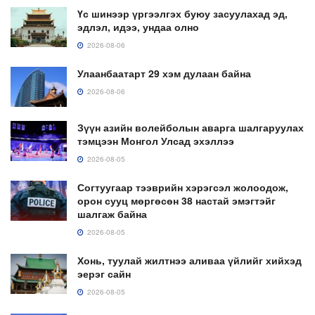
Үс шинээр үргээлгэх буюу засуулахад эд,
эдлэл, идээ, ундаа олно
2026-08-06
Улаанбаатарт 29 хэм дулаан байна
2026-08-06
Зүүн азийн волейболын аварга шалгаруулах
тэмцээн Монгол Улсад эхэллээ
2026-08-05
Согтуугаар тээврийн хэрэгсэл жолоодож,
орон сууц мөргөсөн 38 настай эмэгтэйг
шалгаж байна
2026-08-05
Хонь, туулай жилтнээ аливаа үйлийг хийхэд
эерэг сайн
2026-08-05