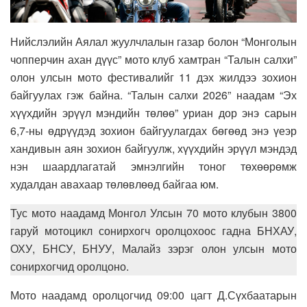
Нийслэлийн Аялал жуулчлалын газар болон “Монголын
чопперчин ахан дүүс” мото клуб хамтран “Талын салхи”
олон улсын мото фестивалийг 11 дэх жилдээ зохион
байгуулах гэж байна. “Талын салхи 2026” наадам “Эх
хүүхдийн эрүүл мэндийн төлөө” уриан дор энэ сарын
6,7-ны өдрүүдэд зохион байгуулагдах бөгөөд энэ үеэр
хандивын аян зохион байгуулж, хүүхдийн эрүүл мэндэд
нэн шаардлагатай эмнэлгийн тоног төхөөрөмж
худалдан авахаар төлөвлөөд байгаа юм.
Тус мото наадамд Монгол Улсын 70 мото клубын 3800
гаруй мотоцикл сонирхогч оролцохоос гадна БНХАУ,
ОХУ, БНСУ, БНУУ, Малайз зэрэг олон улсын мото
сонирхогчид оролцоно.
Мото наадамд оролцогчид 09:00 цагт Д.Сүхбаатарын