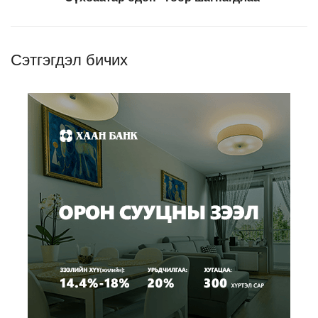
Сэтгэгдэл бичих