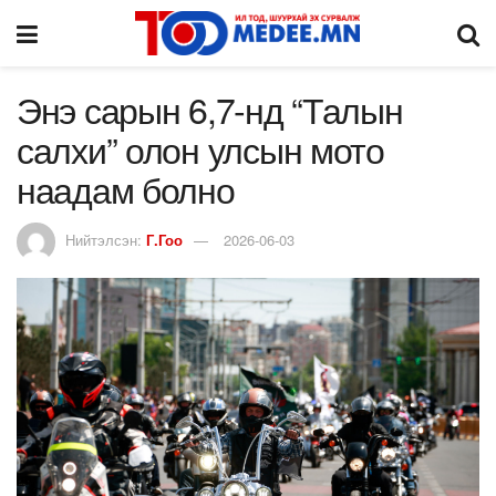
Энэ сарын 6,7-нд “Талын
салхи” олон улсын мото
наадам болно
Нийтэлсэн:
Г.Гоо
2026-06-03