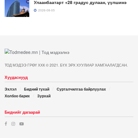
Улаанбаатарт +28 градус дулаан, үүлшинэ
2026-08-05
ТОД МЭДЭЭ ГРӨҮ ХХК © 2021. БҮХ ЭРХ ХУУЛИАР ХАМГААЛАГДСАН.
Хуудаснууд
Эхлэл
Бидний тухай
Сурталчилгаа байрлуулах
Холбоо барих
Зурхай
Биднийг дагаарай