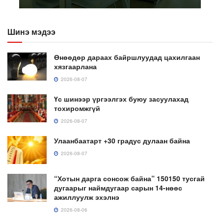
Шинэ мэдээ
Өнөөдөр дараах байршлуудад цахилгаан
хязгаарлана
2026-08-07
Үс шинээр үргээлгэх буюу засуулахад
тохиромжгүй
2026-08-07
Улаанбаатарт +30 градус дулаан байна
2026-08-07
“Хотын дарга сонсож байна” 150150 тусгай
дугаарыг наймдугаар сарын 14-нөөс
ажиллуулж эхэлнэ
2026-08-06