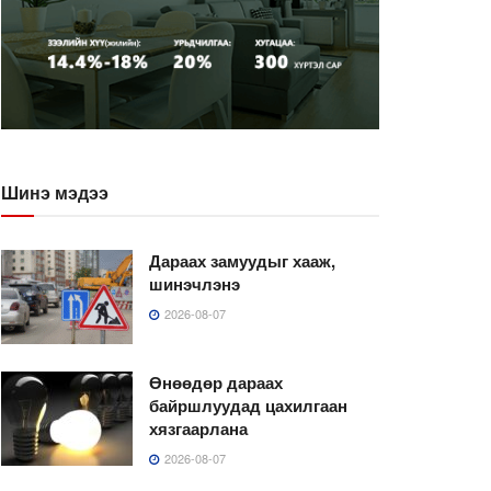
Шинэ мэдээ
Дараах замуудыг хааж,
шинэчлэнэ
2026-08-07
Өнөөдөр дараах
байршлуудад цахилгаан
хязгаарлана
2026-08-07