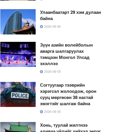
Улаанбаатарт 29 хэм дулаан
байна
2026-08-06
Зүүн азийн волейболын
аварга шалгаруулах
тэмцээн Монгол Улсад
эхэллээ
2026-08-05
Согтуугаар тээврийн
хэрэгсэл жолоодож, орон
сууц мөргөсөн 38 настай
эмэгтэйг шалгаж байна
2026-08-05
Хонь, туулай жилтнээ
аливаа үйлийг хийхэд эерэг