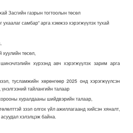
хай Засгийн газрын тогтоолын төсөл
эг ухаалаг самбар” арга хэмжээ хэрэгжүүлэх тухай
,
 хуулийн төсөл,
шинэчлэлийн хүрээнд авч хэрэгжүүлэх зарим арга
ээл, тусламжийн хөрөнгөөр 2025 онд хэрэгжүүлсэн
, үнэлгээний тайлангийн талаар
хорооны хуралдааны шийдвэрийн талаар,
өлөлттэй зээл олгох үйл ажиллагаанд хийсэн хяналт,
 асуудал хэлэлцэж байна.