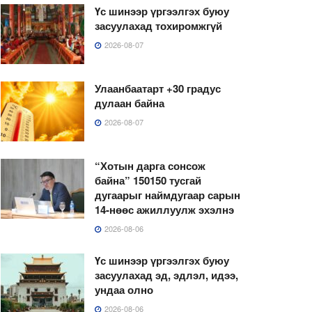
Үс шинээр үргээлгэх буюу
засуулахад тохиромжгүй
2026-08-07
Улаанбаатарт +30 градус
дулаан байна
2026-08-07
“Хотын дарга сонсож
байна” 150150 тусгай
дугаарыг наймдугаар сарын
14-нөөс ажиллуулж эхэлнэ
2026-08-06
Үс шинээр үргээлгэх буюу
засуулахад эд, эдлэл, идээ,
ундаа олно
2026-08-06