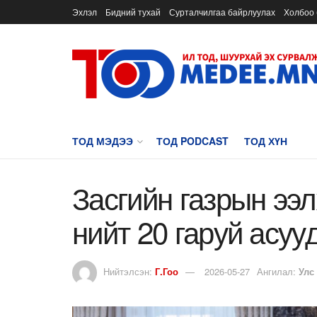
Эхлэл
Бидний тухай
Сурталчилгаа байрлуулах
Холбоо 
ТОД МЭДЭЭ
ТОД PODCAST
ТОД ХҮН
Засгийн газрын ээ
нийт 20 гаруй асу
Нийтэлсэн:
Г.Гоо
2026-05-27
Ангилал:
Улс