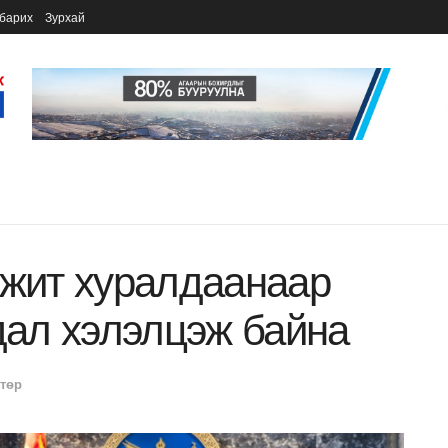
барих
Зурхай
лжит хуралдаанаар
удал хэлэлцэж байна
 төр