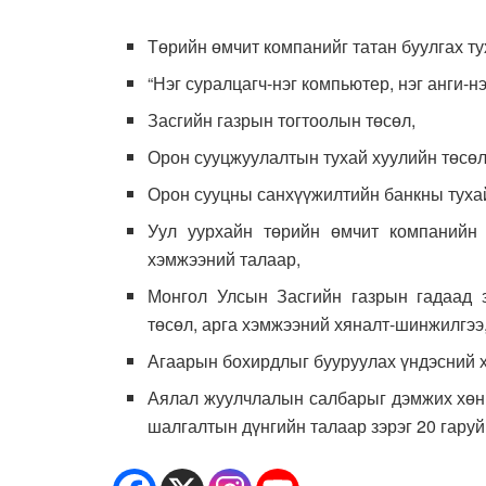
Төрийн өмчит компанийг татан буулгах ту
“Нэг суралцагч-нэг компьютер, нэг анги-н
Засгийн газрын тогтоолын төсөл,
Орон сууцжуулалтын тухай хуулийн төсөл
Орон сууцны санхүүжилтийн банкны тухай
Уул уурхайн төрийн өмчит компанийн 
хэмжээний талаар,
Монгол Улсын Засгийн газрын гадаад з
төсөл, арга хэмжээний хяналт-шинжилгээ
Агаарын бохирдлыг бууруулах үндэсний 
Аялал жуулчлалын салбарыг дэмжих хөнг
шалгалтын дүнгийн талаар зэрэг 20 гаруй