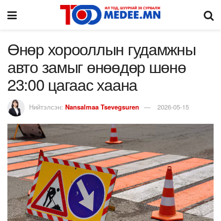
Өнөр хорооллын гудамжны
авто замыг өнөөдөр шөнө
23:00 цагаас хаана
Нийтэлсэн:
Nansalmaa Tsevegsuren
2026-05-15