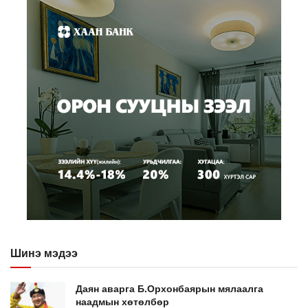
Шинэ мэдээ
Даян аварга Б.Орхонбаярын мялаалга
наадмын хөтөлбөр