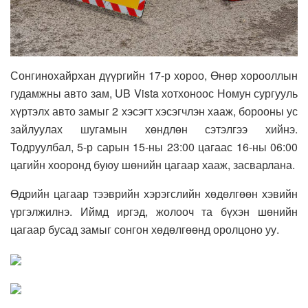
Сонгинохайрхан дүүргийн 17-р хороо, Өнөр хорооллын
гудамжны авто зам, UB Vista хотхоноос Номун сургууль
хүртэлх авто замыг 2 хэсэгт хэсэгчлэн хааж, борооны ус
зайлуулах шугамын хөндлөн сэтэлгээ хийнэ.
Тодруулбал, 5-р сарын 15-ны 23:00 цагаас 16-ны 06:00
цагийн хооронд буюу шөнийн цагаар хааж, засварлана.
Өдрийн цагаар тээврийн хэрэгслийн хөдөлгөөн хэвийн
үргэлжилнэ. Иймд иргэд, жолооч та бүхэн шөнийн
цагаар бусад замыг сонгон хөдөлгөөнд оролцоно уу.