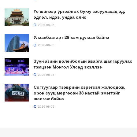
Үс шинээр үргээлгэх буюу засуулахад эд,
эдлэл, идээ, ундаа олно
2026-08-06
Улаанбаатарт 29 хэм дулаан байна
2026-08-06
Зүүн азийн волейболын аварга шалгаруулах
тэмцээн Монгол Улсад эхэллээ
2026-08-05
Согтуугаар тээврийн хэрэгсэл жолоодож,
орон сууц мөргөсөн 38 настай эмэгтэйг
шалгаж байна
2026-08-05