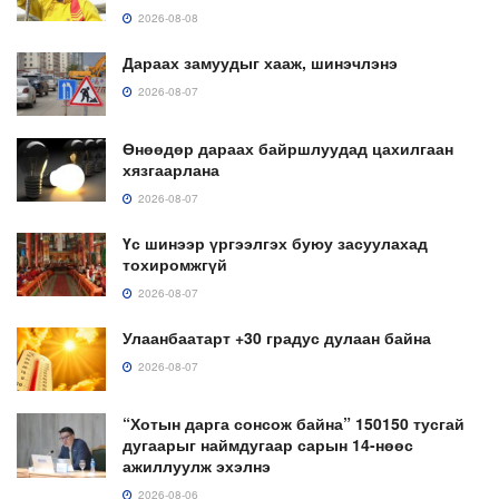
2026-08-08
Дараах замуудыг хааж, шинэчлэнэ
2026-08-07
Өнөөдөр дараах байршлуудад цахилгаан
хязгаарлана
2026-08-07
Үс шинээр үргээлгэх буюу засуулахад
тохиромжгүй
2026-08-07
Улаанбаатарт +30 градус дулаан байна
2026-08-07
“Хотын дарга сонсож байна” 150150 тусгай
дугаарыг наймдугаар сарын 14-нөөс
ажиллуулж эхэлнэ
2026-08-06