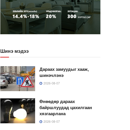
Шинэ мэдээ
Дараах замуудыг хааж,
шинэчлэнэ
2026-08-07
Өнөөдөр дараах
байршлуудад цахилгаан
хязгаарлана
2026-08-07