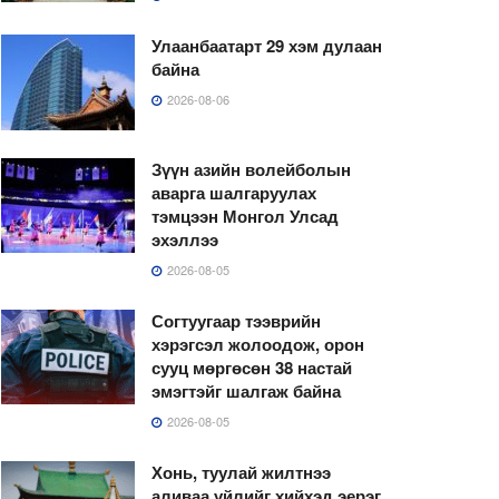
Улаанбаатарт 29 хэм дулаан
байна
2026-08-06
Зүүн азийн волейболын
аварга шалгаруулах
тэмцээн Монгол Улсад
эхэллээ
2026-08-05
Согтуугаар тээврийн
хэрэгсэл жолоодож, орон
сууц мөргөсөн 38 настай
эмэгтэйг шалгаж байна
2026-08-05
Хонь, туулай жилтнээ
аливаа үйлийг хийхэд эерэг