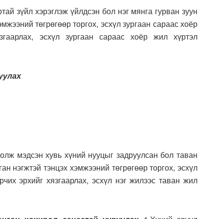
артай зүйл хэрэглэж үйлдсэн бол нэг мянга гурван зуун
эмжээний төгрөгөөр торгох, эсхүл зургаан сараас хоёр
згаарлах, эсхүл зургаан сараас хоёр жил хүртэл
уулах
 олж мэдсэн хувь хүний нууцыг задруулсан бол таван
ан нэгжтэй тэнцэх хэмжээний төгрөгөөр торгох, эсхүл
рчих эрхийг хязгаарлах, эсхүл нэг жилээс таван жил