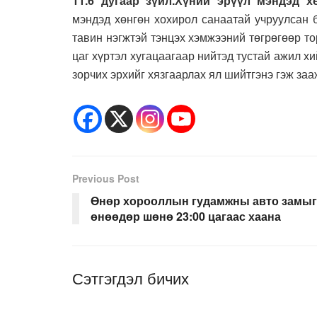
11.6 дугаар зүйл.Хүний эрүүл мэндэд 
мэндэд хөнгөн хохирол санаатай учруулсан б
тавин нэгжтэй тэнцэх хэмжээний төгрөгөөр то
цаг хүртэл хугацаагаар нийтэд тустай ажил хи
зорчих эрхийг хязгаарлах ял шийтгэнэ гэж заа
Previous Post
Өнөр хорооллын гудамжны авто замыг
өнөөдөр шөнө 23:00 цагаас хаана
Сэтгэгдэл бичих