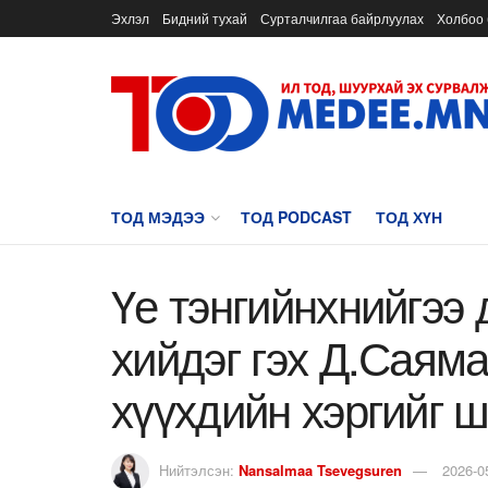
Эхлэл
Бидний тухай
Сурталчилгаа байрлуулах
Холбоо 
ТОД МЭДЭЭ
ТОД PODCAST
ТОД ХҮН
Үе тэнгийнхнийгээ
хийдэг гэх Д.Саям
хүүхдийн хэргийг 
Нийтэлсэн:
Nansalmaa Tsevegsuren
2026-0