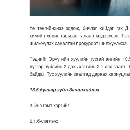
Үе тэнгийнхнээ зодож, бичлэг хийдэг гэх Д
хилийн хориг тавьсан талаар мэдээлсэн. Тэг
шилжүүлэх саналтай прокурорт шилжүүлжээ.
Тэднийг Эрүүгийн хуулийн тусгай ангийн 13.5
дүгээр зүйлийн 2 дахь хэсгийн 2.1 дэх заалт,
байдаг. Тус хуулийн заалтад дараах хариуцлаг
13.5 дугаар зүйл.Заналхийлэх
2.Энэ гэмт хэргийг;
2.1.бүлэглэж;