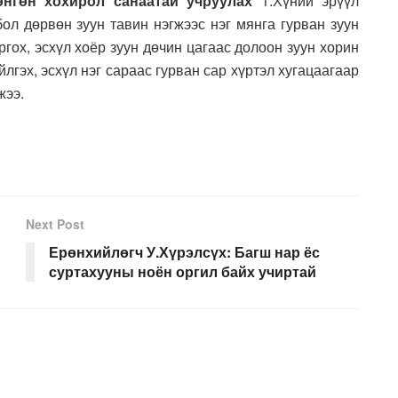
хөнгөн хохирол санаатай учруулах
1.Хүний эрүүл
ол дөрвөн зуун тавин нэгжээс нэг мянга гурван зуун
ргох, эсхүл хоёр зуун дөчин цагаас долоон зуун хорин
йлгэх, эсхүл нэг сараас гурван сар хүртэл хугацаагаар
жээ.
Next Post
Ерөнхийлөгч У.Хүрэлсүх: Багш нар ёс
суртахууны ноён оргил байх учиртай