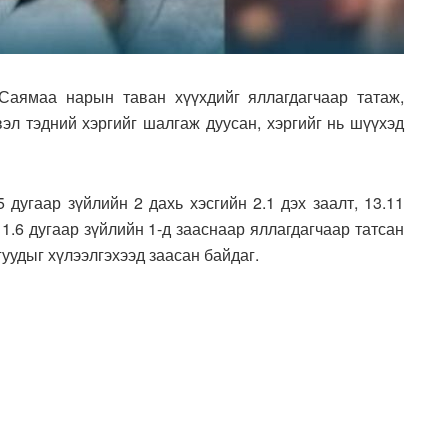
.Саямаа нарын таван хүүхдийг яллагдагчаар татаж,
вэл тэдний хэргийг шалгаж дуусан, хэргийг нь шүүхэд
 дугаар зүйлийн 2 дахь хэсгийн 2.1 дэх заалт, 13.11
 11.6 дугаар зүйлийн 1-д зааснаар яллагдагчаар татсан
уудыг хүлээлгэхээд заасан байдаг.