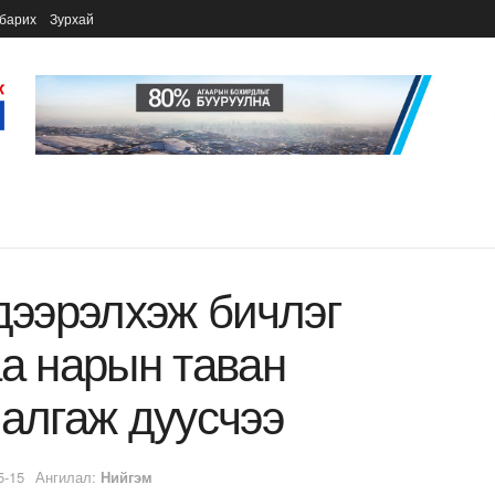
барих
Зурхай
 дээрэлхэж бичлэг
аа нарын таван
шалгаж дуусчээ
5-15
Ангилал:
Нийгэм