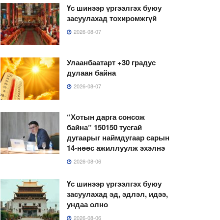
Үс шинээр үргээлгэх буюу
засуулахад тохиромжгүй
2026-08-07
Улаанбаатарт +30 градус
дулаан байна
2026-08-07
“Хотын дарга сонсож
байна” 150150 тусгай
дугаарыг наймдугаар сарын
14-нөөс ажиллуулж эхэлнэ
2026-08-06
Үс шинээр үргээлгэх буюу
засуулахад эд, эдлэл, идээ,
ундаа олно
2026-08-06