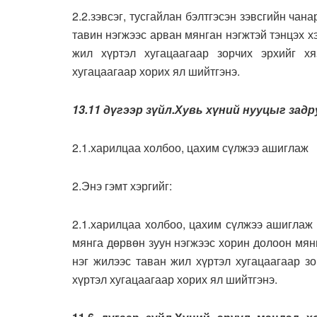
2.2.зэвсэг, тусгайлан бэлтгэсэн зэвсгийн чан
тавин нэгжээс арван мянган нэгжтэй тэнцэх х
жил хүртэл хугацаагаар зорчих эрхийг хя
хугацаагаар хорих ял шийтгэнэ.
13.11 дүгээр зүйл.Хувь хүний нууцыг задр
2.1.харилцаа холбоо, цахим сүлжээ ашиглаж
2.Энэ гэмт хэргийг:
2.1.харилцаа холбоо, цахим сүлжээ ашиглаж
мянга дөрвөн зуун нэгжээс хорин долоон мянг
нэг жилээс таван жил хүртэл хугацаагаар зо
хүртэл хугацаагаар хорих ял шийтгэнэ.