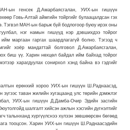
МАН-ын генсек Д.Амарбаясгалан, УИХ-ын гишүүн
өхөөр Говь-Алтай аймгийн тойргийг булаацалдсан гэх
өө. Тэгвэл МАН-ын барьж буй бодлогоор буюу ирэх оны
йгуулбал, нэг намын гишүүд нэр дэвшихдээ тойрог
 ийм маргаан гаргах шаардлагагүй болно. Тэгээд ч
мгийг хоёр мандаттай болговол Д.Амарбаясгалан,
ох биш үү. Харин нөхцөл байдал ийм байхад тойрог
этээр харагдуулах сонирхол хэнд байна вэ гэдгийг
налтын ерөнхий хороо УИХ-ын гишүүн Ш.Раднаасэд,
н зүгээс таван жилийн хугацаанд улс төрийн дэмжлэг
улбал, УИХ-ын гишүүн Д.Дамба-Очир Эдийн засгийн
юутолгойд шалгалт хийсэн ажлын хэсгийн дүгнэлтийг
агч талынханд хүргүүлснээ хүлээн зөвшөөрсөн бөгөөд
цлага тооцсон. Харин УИХ-ын гишүүн Ш.Раднаасэдийн