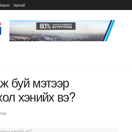
барих
Зурхай
ж буй мэтээр
хол хэнийх вэ?
 төр