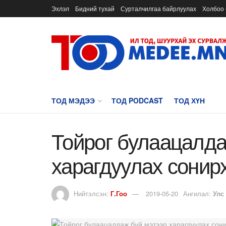
Эхлэл
Бидний тухай
Сурталчилгаа байрлуулах
Холбоо 
ТОД МЭДЭЭ
ТОД PODCAST
ТОД ХҮН
Тойрог булаацалда
харагдуулах сонир
Нийтэлсэн:
Г.Гоо
2019-05-20
Ангилал:
Улс