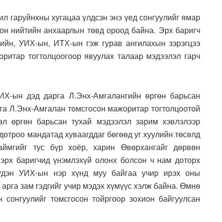
ил гаруйнхны хугацаа үлдсэн энэ үед сонгуулийг ямар
лон нийтийн анхаарлын төвд ороод байна. Эрх баригч
ийн, УИХ-ын, ИТХ-ын гэж гурав ангилахын зэрэгцээ
ритар тогтолцоогоор явуулах талаар мэдээлэл гарч
ИХ-ын дэд дарга Л.Энх-Амгалангийн өргөн барьсан
рга Л.Энх-Амгалан томсгосон мажоритар тогтолцоотой
өл өргөн барьсан тухай мэдээлэл зарим хэвлэлээр
дотроо мандатад хуваагддаг бөгөөд уг хуулийн төсөлд
 аймгийг тус бүр хоёр, харин Өвөрхангайг дөрвөн
 эрх баригчид үнэмлэхүй олонх болсон ч нам доторх
үүдэн УИХ-ын нэр хүнд муу байгаа учир ирэх оны
 арга зам гэдгийг учир мэдэх хүмүүс хэлж байна. Өмнө
сонгуулийг томсгосон тойргоор зохион байгуулсан