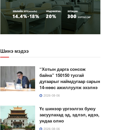
Шинэ мэдээ
“Хотын дарга сонсож
байна” 150150 тусгай
дугаарыг наймдугаар сарын
14-нөөс ажиллуулж эхэлнэ
2026-08-06
Үс шинээр үргээлгэх буюу
засуулахад эд, эдлэл, идээ,
ундаа олно
2026-08-06