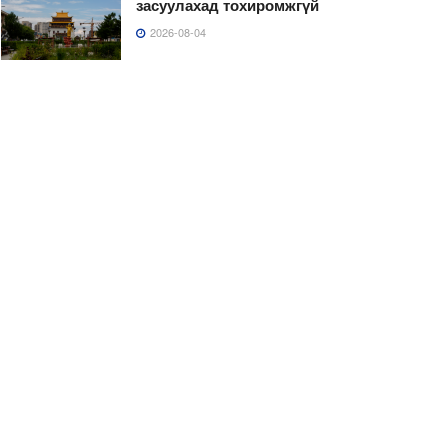
засуулахад тохиромжгүй
2026-08-04