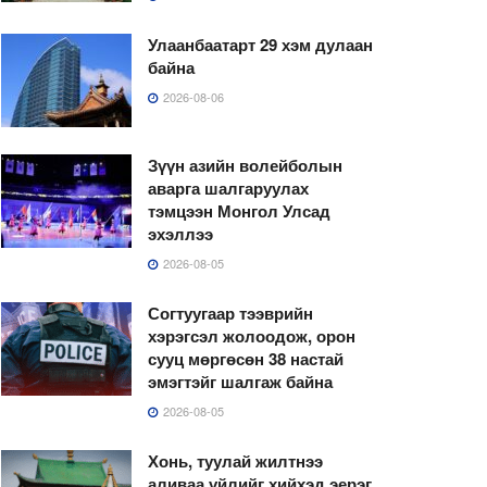
Улаанбаатарт 29 хэм дулаан
байна
2026-08-06
Зүүн азийн волейболын
аварга шалгаруулах
тэмцээн Монгол Улсад
эхэллээ
2026-08-05
Согтуугаар тээврийн
хэрэгсэл жолоодож, орон
сууц мөргөсөн 38 настай
эмэгтэйг шалгаж байна
2026-08-05
Хонь, туулай жилтнээ
аливаа үйлийг хийхэд эерэг