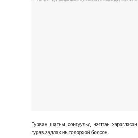
Гурван шатны сонгуульд нэгтгэн хэрэглэсэн
гурав задлах нь тодорхой болсон.