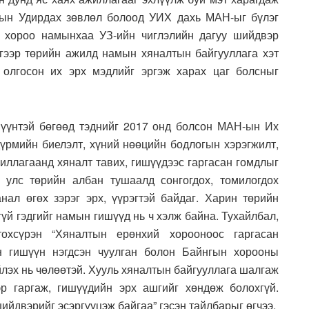
-ын Удирдах зөвлөл болоод УИХ дахь МАН-ыг бүлэг
 хороо намынхаа УЗ-ийн чиглэлийн дагуу шийдвэр
эгээр төрийн ажилд намын хяналтын байгууллага хэт
 олгосон их эрх мэдлийг эргэж харах цаг болсныг
үүнтэй бөгөөд тэднийг 2017 онд болсон МАН-ын Их
үрмийн биелэлт, хүний нөөцийн бодлогын хэрэгжилт,
иллагаанд хяналт тавих, гишүүдээс гаргасан гомдлыг
 улс төрийн албан тушаалд сонгогдох, томилогдох
нал өгөх зэрэг эрх, үүрэгтэй байдаг. Харин төрийн
үй гэдгийг намын гишүүд нь ч хэлж байна. Тухайлбал,
охсүрэн “Хяналтын ерөнхий хорооноос гаргасан
н гишүүн нэгдсэн чуулган болон Байнгын хорооны
йлэх нь чөлөөтэй. Хууль хяналтын байгууллага шалгаж
р гаргаж, гишүүдийн эрх ашгийг хөндөж болохгүй.
йдвэрийг эсэргүүцэж байгаа” гэсэн тайлбарыг өгчээ.