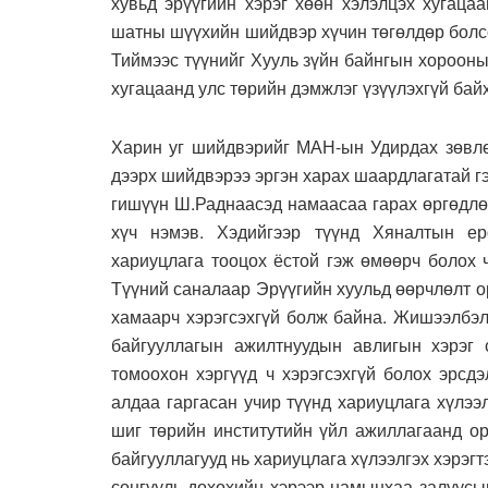
хувьд эрүүгийн хэрэг хөөн хэлэлцэх хугаца
шатны шүүхийн шийдвэр хүчин төгөлдөр болсо
Тиймээс түүнийг Хууль зүйн байнгын хороон
хугацаанд улс төрийн дэмжлэг үзүүлэхгүй ба
Харин уг шийдвэрийг МАН-ын Удирдах зөвлө
дээрх шийдвэрээ эргэн харах шаардлагатай г
гишүүн Ш.Раднаасэд намаасаа гарах өргөдлөө
хүч нэмэв. Хэдийгээр түүнд Хяналтын е
хариуцлага тооцох ёстой гэж өмөөрч болох 
Түүний саналаар Эрүүгийн хуульд өөрчлөлт о
хамаарч хэрэгсэхгүй болж байна. Жишээлбэл
байгууллагын ажилтнуудын авлигын хэрэг 
томоохон хэргүүд ч хэрэгсэхгүй болох эрсдэ
алдаа гаргасан учир түүнд хариуцлага хүлэ
шиг төрийн институтийн үйл ажиллагаанд ор
байгууллагууд нь хариуцлага хүлээлгэх хэрэ
сонгууль дөхөхийн хэрээр намынхаа залуусы