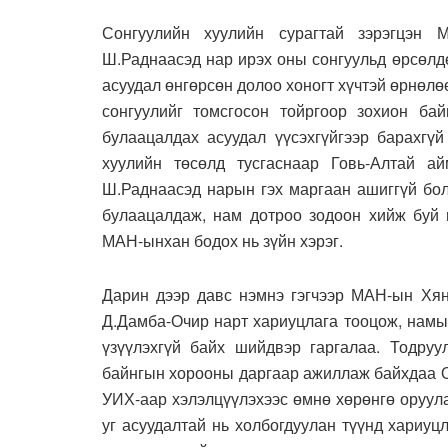
Сонгуулийн хуулийн сурагтай зэрэгцэн 
Ш.Раднаасэд нар ирэх оны сонгуульд өрсөлд
асуудал өнгөрсөн долоо хоногт хүчтэй өрнөл
сонгуулийг томсгосон тойргоор зохион ба
булаацалдах асуудал үүсэхгүйгээр барахгүй
хуулийн төсөлд тусгаснаар Говь-Алтай ай
Ш.Раднаасэд нарын гэх маргаан ашиггүй бол
булаацалдаж, нам дотроо зодоон хийж буй м
МАН-ынхан бодох нь зүйн хэрэг.
Дарин дээр давс нэмнэ гэгчээр МАН-ын Хя
Д.Дамба-Очир нарт хариуцлага тооцож, намы
үзүүлэхгүй байх шийдвэр гаргалаа. Тодру
байнгын хорооны даргаар ажиллаж байхдаа О
УИХ-аар хэлэлцүүлэхээс өмнө хөрөнгө оруул
уг асуудалтай нь холбогдуулан түүнд хариу