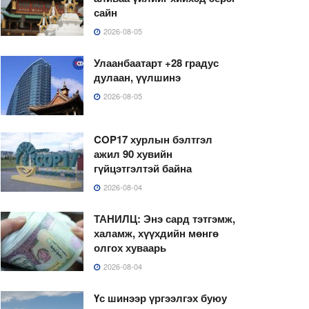
сайн
2026-08-05
Улаанбаатарт +28 градус
дулаан, үүлшинэ
2026-08-05
COP17 хурлын бэлтгэл
ажил 90 хувийн
гүйцэтгэлтэй байна
2026-08-04
ТАНИЛЦ: Энэ сард тэтгэмж,
халамж, хүүхдийн мөнгө
олгох хуваарь
2026-08-04
Үс шинээр үргээлгэх буюу