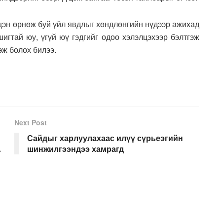
гцэн өрнөж буй үйл явдлыг хөндлөнгийн нүдээр ажихад
игтай юу, үгүй юү гэдгийг одоо хэлэлцэхээр бэлтгэж
эж болох билээ.
Next Post
Сайдыг харлуулахаас илүү сүрьеэгийн
А
шинжилгээндээ хамрагд
Н