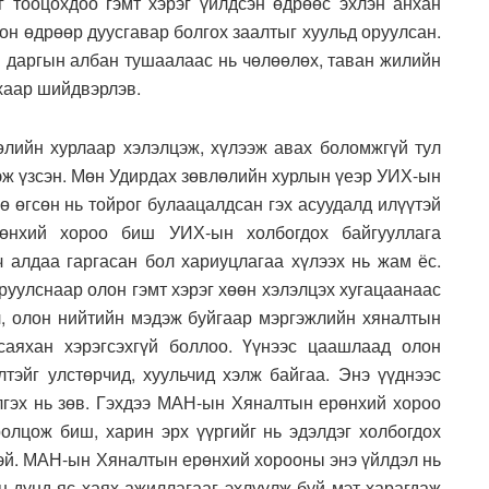
аг тооцохдоо гэмт хэрэг үйлдсэн өдрөөс эхлэн анхан
н өдрөөр дуусгавар болгох заалтыг хуульд оруулсан.
ы даргын албан тушаалаас нь чөлөөлөх, таван жилийн
йхаар шийдвэрлэв.
лийн хурлаар хэлэлцэж, хүлээж авах боломжгүй тул
эж үзсэн. Мөн Удирдах зөвлөлийн хурлын үеэр УИХ-ын
 өгсөн нь тойрог булаацалдсан гэх асуудалд илүүтэй
рөнхий хороо биш УИХ-ын холбогдох байгууллага
ч алдаа гаргасан бол хариуцлагаа хүлээх нь жам ёс.
руулснаар олон гэмт хэрэг хөөн хэлэлцэх хугацаанаас
, олон нийтийн мэдэж буйгаар мэргэжлийн хяналтын
саяхан хэрэгсэхгүй боллоо. Үүнээс цаашлаад олон
лтэйг улстөрчид, хуульчид хэлж байгаа. Энэ үүднээс
элгэх нь зөв. Гэхдээ МАН-ын Хяналтын ерөнхий хороо
олцож биш, харин эрх үүргийг нь эдэлдэг холбогдох
гтэй. МАН-ын Хяналтын ерөнхий хорооны энэ үйлдэл нь
н дунд яс хаях ажиллагааг эхлүүлж буй мэт харагдаж