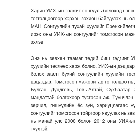
Харин УИХ-ын ээлжит сонгууль болоход нэг ж
тогтолцоогоор хэрхэн зохион байгуулах нь о
МАН Сонгуулийн тухай хуулийг Ерөнхийлөгч
ирэх оны УИХ-ын сонгуулийг томсгосон мажо
эхлэв.
Энэ нь зөвхөн таамаг төдий биш гэдгийг У
хуулийн төслөөс харж болно. УИХ-ын дэд да
болох заалт бүхий сонгуулийн хуулийн төс
цацагдав. Томсгосон мажоритар тогтолцоо нь 
Булган, Дундговь, Говь-Алтай, Сүхбаатар
мандаттай болгохоор тусгасан аж. Түүнчлэн
зөрчил, гишүүдийн ёс зүй, хариуцлагаас 
сонгуулийг томсгосон тойргоор явуулах нь зөв
нь манай улс 2008 болон 2012 оны УИХ-ын 
түүхтэй.