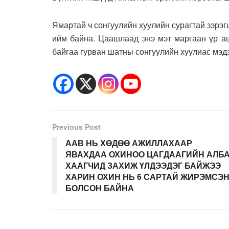
Ямартай ч сонгуулийн хуулийн сурагтай зэрэ
ийм байна. Цаашлаад энэ мэт маргаан үр аш
байгаа гурван шатны сонгуулийн хуулиас мэд
Previous Post
ААВ НЬ ХӨДӨӨ АЖИЛЛАХААР
ЯВАХДАА ОХИНОО ЦАГДААГИЙН АЛБ
ХААГЧИД ЗАХИЖ ҮЛДЭЭДЭГ БАЙЖЭЭ
ХАРИН ОХИН НЬ 6 САРТАЙ ЖИРЭМСЭ
БОЛСОН БАЙНА