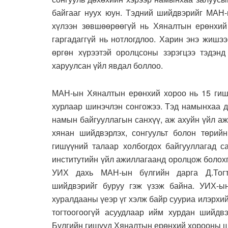
байгааг нуух юун. Тэдний шийдвэрийг МАН
хүлээн зөвшөөрөөгүй нь Хяналтын ерөнхий
гаргадаггүй нь нотлогдлоо. Харин энэ жишэ
өргөн хүрээтэй оролцсоны зэрэгцээ тэдэнд
харуулсан үйл явдал боллоо.
МАН-ын Хяналтын ерөнхий хороо нь 15 гиш
хурлаар шинэчлэн сонгожээ. Тэд намынхаа д
намын байгууллагын санхүү, аж ахуйн үйл аж
хянан шийдвэрлэх, сонгуульт болон төрийн
гишүүний талаар холбогдох байгууллагад са
институтийн үйл ажиллагаанд оролцож болохг
УИХ дахь МАН-ын бүлгийн дарга Д.Тогт
шийдвэрийг буруу гэж үзэж байна. УИХ-ы
хуралдааны үеэр үг хэлж байр сууриа илэрхи
тогтоогоогүй асуудлаар ийм хурдан шийдвэ
Бүлгийн гишүүд Хяналтын ерөнхий хорооны ши