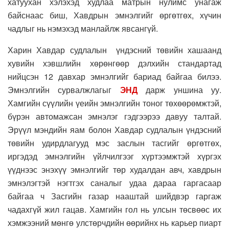
хатуухан хэлэхэд худлаа матрын нулимс унагаж
байснаас биш, Хавдрын эмнэлгийг өргөтгөх, хүчин
чадлыг нь нэмэхэд манлайлж явсангүй.
Харин Хавдар судлалын үндэсний төвийн хашаанд
хувийн хэвшлийн хөрөнгөөр дэлхийн стандартад
нийцсэн 12 давхар эмнэлгийг бариад байгаа билээ.
Эмнэлгийн сурвалжлагыг
ЭНД
дарж уншина уу.
Хамгийн сүүлийн үеийн эмнэлгийн тоног төхөөрөмжтэй,
бүрэн автомажсан эмнэлэг гэдгээрээ давуу талтай.
Эрүүл мэндийн яам болон Хавдар судлалын үндэсний
төвийн удирдлагууд мэс заслын тасгийг өргөтгөх,
иргэдэд эмнэлгийн үйлчилгээг хүртээмжтэй хүргэх
үүднээс энэхүү эмнэлгийг төр худалдан авч, хавдрын
эмнэлэгтэй нэгтгэх саналыг удаа дараа гаргасаар
байгаа ч Засгийн газар нааштай шийдвэр гаргаж
чадахгүй жил гацав. Хамгийн гол нь улсын төсвөөс их
хэмжээний мөнгө улстөрчдийн өөрийнх нь карьер пиарт