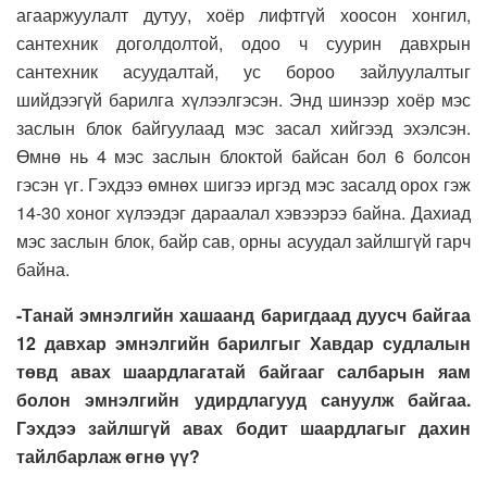
агааржуулалт дутуу, хоёр лифтгүй хоосон хонгил,
сантехник доголдолтой, одоо ч суурин давхрын
сантехник асуудалтай, ус бороо зайлуулалтыг
шийдээгүй барилга хүлээлгэсэн. Энд шинээр хоёр мэс
заслын блок байгуулаад мэс засал хийгээд эхэлсэн.
Өмнө нь 4 мэс заслын блоктой байсан бол 6 болсон
гэсэн үг. Гэхдээ өмнөх шигээ иргэд мэс засалд орох гэж
14-30 хоног хүлээдэг дараалал хэвээрээ байна. Дахиад
мэс заслын блок, байр сав, орны асуудал зайлшгүй гарч
байна.
-Танай эмнэлгийн хашаанд баригдаад дуусч байгаа
12 давхар эмнэлгийн барилгыг Хавдар судлалын
төвд авах шаардлагатай байгааг салбарын яам
болон эмнэлгийн удирдлагууд сануулж байгаа.
Гэхдээ зайлшгүй авах бодит шаардлагыг дахин
тайлбарлаж өгнө үү?