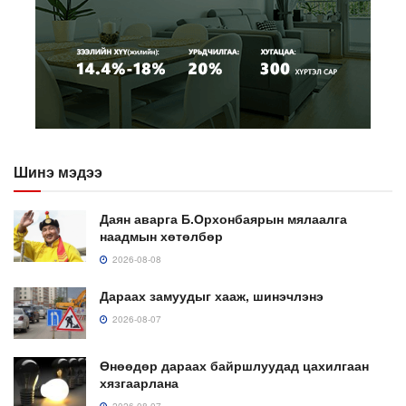
Шинэ мэдээ
Даян аварга Б.Орхонбаярын мялаалга
наадмын хөтөлбөр
2026-08-08
Дараах замуудыг хааж, шинэчлэнэ
2026-08-07
Өнөөдөр дараах байршлуудад цахилгаан
хязгаарлана