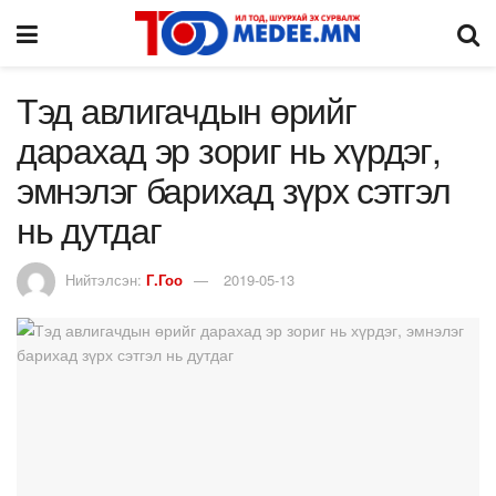
Тэд авлигачдын өрийг
дарахад эр зориг нь хүрдэг,
эмнэлэг барихад зүрх сэтгэл
нь дутдаг
Нийтэлсэн:
Г.Гоо
2019-05-13