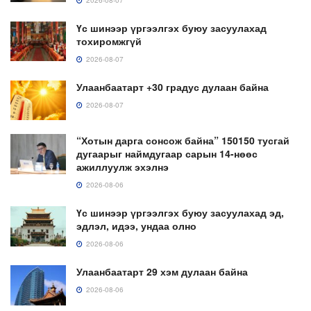
2026-08-07
Үс шинээр үргээлгэх буюу засуулахад
тохиромжгүй
2026-08-07
Улаанбаатарт +30 градус дулаан байна
2026-08-07
“Хотын дарга сонсож байна” 150150 тусгай
дугаарыг наймдугаар сарын 14-нөөс
ажиллуулж эхэлнэ
2026-08-06
Үс шинээр үргээлгэх буюу засуулахад эд,
эдлэл, идээ, ундаа олно
2026-08-06
Улаанбаатарт 29 хэм дулаан байна
2026-08-06