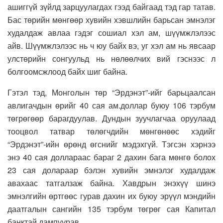
ашиггүй зүйлд зарцуулагдах гээд байгаад тэд гар татав.
Бас төрийн мөнгөөр хувийн хэвшлийн барьсан эмнэлэг
худалдаж авлаа гэдэг сошиал хэл ам, шүүмжлэлээс
айв. Шүүмжлэлээс нь ч юу байх вэ, уг хэл ам нь явсаар
улстөрийн сонгуульд нь нөлөөлчих вий гэснээс л
болгоомсжлоод байх шиг байна.
Гэтэл тэд, Монголын төр “Эрдэнэт”-ийг барьцаалсан
авлигачдын өрийг 40 сая ам.доллар буюу 106 тэрбум
төгрөгөөр барагдуулав. Дундын зуучлагчаа оруулаад
тооцвол татвар төлөгчдийн мөнгөнөөс хэдийг
“Эрдэнэт”-ийн өрөнд өгснийг мэдэхгүй. Тэгсэн хэрнээ
энэ 40 сая доллараас бараг 2 дахин бага мөнгө болох
23 сая долараар бэлэн хувийн эмнэлэг худалдаж
авахаас татгалзаж байна. Хавдрын энэхүү шинэ
эмнэлгийн өртгөөс гурав дахин их буюу эрүүл мэндийн
даатгалын сангийн 135 тэрбум төгрөг сая Капитал
банктай дампуурав.