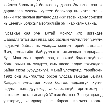
хийлгэх боломжгүй болтлоо хүндэрнэ. Эмнэлэгт хэвтэх
дарааллаа хүлээж, хүлээж болохоор нь иртэл “таны
өвчин мэс заслын шатнаас давчиж” гэсэн хариу сонсдог
нь цөөнгүй болохыг мэргэжлийн эмч нар хэлж байна.
Гуравхан сая хүн амтай Монгол Улс иргэндээ
шаардлагатай эмчилгээ, мэс заслын үйлчилгээг үзүүлж
чадахгүй байгаа нь үнэндээ монгол төрийн эмгэнэл.
Эмч, эмнэлгийн байгууллагын ажилчдын чадвараас
бус, Монголын төрийн зөв, оновчтой бодлогогүйгээс
болж өвчин нь хүндрэх, амь насаа алдах тохиолдол
байна гэхэд буруудахгүй. Манай улстөрчид, төрийнхөн
1982 онд ашиглалтад орсон улсдаа ганцхан байгаа
Хавдрын эмнэлгийг хоёр болгож чадсангүй, хүчин
чадлыг нэмэгдүүлэхэд анхаарсангүй, өргөтгөхэд ч
сэтгэл зүтгэл гаргасангүй 37 жил болжээ. Энэ хугацаанд
улстөрчид хавдраар нас барсан иргэдээ тоолж,