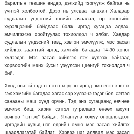
баралтын төвшин өндөр, дэлхийд тэргүүлж байгаа нь
үүнтэй холбоотой. Дээр нь улсдаа ганцхан Халдвар
судлалын үндэсний төвийн ачаалал, ор хоногийн
хүрэлцээний байдлаас болж иргэд хугацаа алдах,
эмчилгээгээ оройтуулах тохиолдол ч элбэг. Хавдар
судлалын үндэсний төвд хэвтэн эмчлүүлж, мэс засал
хийлгэх заалттай иргэд хамгийн багадаа 14-30 хоног
хүлээдэг. Мэс засал хийлгэх гэж хүлээж байгаад
хорвоогийн мөнх бусыг үзүүлсэн цөөнгүй тохиолдол ч
бий.
Хүнд өвчтэй гэдгээ гэнэт мэдсэн иргэд эмнэлэгт хэвтэх
гэж хамгийн багадаа хагас сар хүлээнэ гэдэг бол сэтгэл
санааны маш хүнд орчин. Тэд энэ хугацаанд өвчнөө
эмчлэх биш, харин сэтгэл гутралаар өнөөх аюулт
өвчнөө “тэтгэж” байдаг. Ялангуяа хожуу оношлогдсон
иргэдийн хувьд нэг өдрийн өмнө мэс засал хийлгэх
шаардлагатай байдаг. Хэрвээ цаг алдвал мэс засал