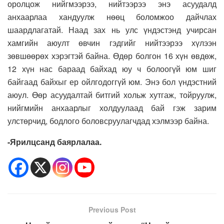
оролцож нийгмээрээ, нийтээрээ энэ асуудалд
анхаарлаа хандуулж нөөц боломжоо дайчлах
шаардлагатай. Наад зах нь улс үндэстэнд учирсан
хамгийн аюулт өвчин гэдгийг нийтээрээ хүлээн
зөвшөөрөх хэрэгтэй байна. Өдөр болгон 16 хүн өвдөж,
12 хүн нас бараад байхад юу ч болоогүй юм шиг
байгаад байхыг ер ойлгодоггүй юм. Энэ бол үндэстний
аюул. Өөр асуудалтай битгий хольж хутгаж, тойруулж,
нийгмийн анхаарлыг холдуулаад бай гэж зарим
улстөрчид, бодлого боловсруулагчдад хэлмээр байна.
-Ярилцсанд баярлалаа.
Previous Post