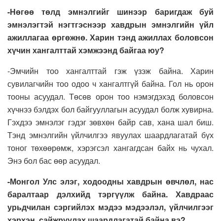
-Нөгөө төлд эмнэлгийг шинээр баригдаж буй
эмнэлэгтэй нэгтгэснээр хавдрын эмнэлгийн үйл
ажиллагаа өргөжнө. Харин тэнд ажиллах боловсон
хүчин хангалттай хэмжээнд байгаа юу?
-Эмчийн тоо хангалттай гэж үзэж байна. Харин
сувилагчийн тоо одоо ч хангалтгүй байна. Гол нь орон
тооны асуудал. Төсөв орон тоо нэмэгдэхэд боловсон
хүчнээ бэлдэх бол байгууллагын асуудал болж хувирна.
Гэхдээ эмнэлэг гэдэг зөвхөн байр сав, хана шал биш.
Тэнд эмнэлгийн үйлчилгээ явуулах шаардлагатай бүх
тоног төхөөрөмж, хэрэгсэл хангагдсан байх нь чухал.
Энэ бол бас өөр асуудал.
-Монгол Улс элэг, ходоодны хавдрын өвчлөл, нас
баралтаар дэлхийд тэргүүлж байна. Хавдраас
урьдчилан сэргийлэх мэдээ мэдээлэл, үйлчилгээг
хэрхэн сайжруулах шаардлагатай байна вэ?