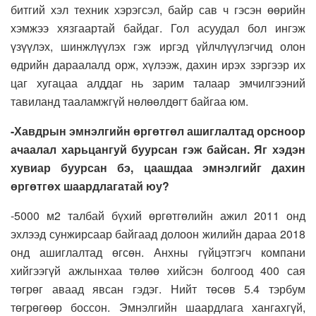
битгий хэл техник хэрэгсэл, байр сав ч гэсэн өөрийн
хэмжээ хязгаартай байдаг. Гол асуудал бол ингэж
үзүүлэх, шинжлүүлэх гэж иргэд үйлчлүүлэгчид олон
өдрийн дараалалд орж, хүлээж, дахин ирэх зэргээр их
цаг хугацаа алддаг нь зарим талаар эмчилгээний
тавиланд тааламжгүй нөлөөлдөгт байгаа юм.
-Хавдрын эмнэлгийн өргөтгөл ашиглалтад орсноор
ачаалал харьцангуй буурсан гэж байсан. Яг хэдэн
хувиар буурсан бэ, цаашдаа эмнэлгийг дахин
өргөтгөх шаардлагатай юу?
-5000 м2 талбай бүхий өргөтгөлийн ажил 2011 онд
эхлээд сунжирсаар байгаад долоон жилийн дараа 2018
онд ашиглалтад өгсөн. Анхны гүйцэтгэгч компани
хийгээгүй ажлынхаа төлөө хийсэн болгоод 400 сая
төгрөг аваад явсан гэдэг. Нийт төсөв 5.4 тэрбум
төгрөгөөр боссон. Эмнэлгийн шаардлага хангахгүй,