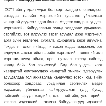
-ХСҮТ-ийн үндсэн үүрэг бол хорт хавдар оношлогдсон
иргэддээ нарийн мэргэжлийн тусламж үйлчилгээг
чанартай үзүүлэх явдал болно. Мэдээж хавдрын үндсэн
мэргэжлийн байгууллагын хувьд хавдраас урьдчилан
сэргийлэх, эрт илрүүлэх зэрэг асуудал дээр мэргэжил,
арга зүйн зөвлөгөө, сургалт, удирдлага зэрэг явуулна.
Гэхдээ яг олон нийтэд чиглэсэн мэдээ мэдээлэл, эрт
илрүүлэх ажлыг ийм нарийн мэргэжлийн төвшний эмч
мэргэжилтнүүд аймаг, орон нутгаар хэсээд хийгээд
яваад байх бол зохимжгүй. Бид бол үндсэн хорт
хавдартай өвчтөнүүддээ чанартай эмчлэх, эдгэрүүлэх
асуудалдаа гол анхаарлаа хандуулах ёстой юм. Тийм
болохоор хавдраас урьдчилан сэргийлэх мэдээ
мэдээлэл, үйлчилгээг сайжруулахын тулд бусад
нийгмийн эрүүл мэндийн, олон нийтийн, улс төрийн,
хэвлэл мэдээллийн гэхчлэн байгууллагууд идэвхтэй