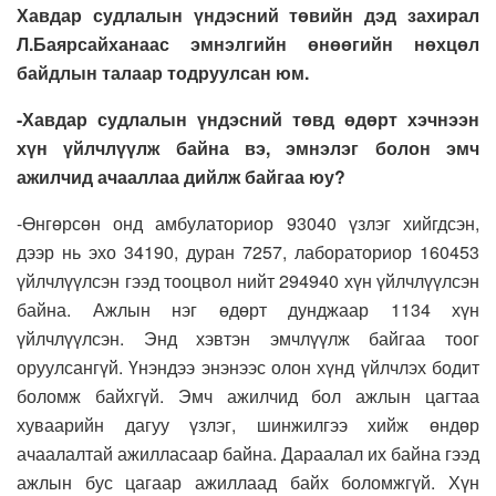
Хавдар судлалын үндэсний төвийн дэд захирал
Л.Баярсайханаас эмнэлгийн өнөөгийн нөхцөл
байдлын талаар тодруулсан юм.
-Хавдар судлалын үндэсний төвд өдөрт хэчнээн
хүн үйлчлүүлж байна вэ, эмнэлэг болон эмч
ажилчид ачааллаа дийлж байгаа юу?
-Өнгөрсөн онд амбулаториор 93040 үзлэг хийгдсэн,
дээр нь эхо 34190, дуран 7257, лабораториор 160453
үйлчлүүлсэн гээд тооцвол нийт 294940 хүн үйлчлүүлсэн
байна. Ажлын нэг өдөрт дунджаар 1134 хүн
үйлчлүүлсэн. Энд хэвтэн эмчлүүлж байгаа тоог
оруулсангүй. Үнэндээ энэнээс олон хүнд үйлчлэх бодит
боломж байхгүй. Эмч ажилчид бол ажлын цагтаа
хуваарийн дагуу үзлэг, шинжилгээ хийж өндөр
ачаалалтай ажилласаар байна. Дараалал их байна гээд
ажлын бус цагаар ажиллаад байх боломжгүй. Хүн