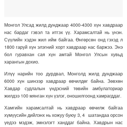
Монгол Улсад жилд дунджаар 4000-4300 хүн хавдраар
нас бардаг гэвэл та итгэх үү. Харамсалтай нь үнэн.
Сүүлийн хэдэн жил ийм байгаа. Өнгөрсөн онд гэхэд л
1800 гаруй хүн элэгний хорт хавдраар нас баржээ. Энэ
бол гуравхан сая хүн амтай Монгол Улсын хувьд
харангын дохио.
Илүү нарийн тоо дурдвал, Монголд жилд дунджаар
6000 хүн шинээр хавдраар өвчилдөг байна. Зөвхөн
Хавдар судлалын үндэсний төвийн амбулаториар
жилдээ 100 мянган хүн үзлэг, оношилгоонд хамрагддаг.
Хамгийн харамсалтай нь хавдраар өвчилж байгаа
хүмүүсийн дийлэнх нь хожуу буюу 3, 4 шатандаа орсон
үедээ мэдэж, эмнэлэгт ханддаг байна. Хавдрын нас