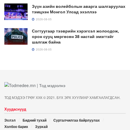
Зүүн азийн волейболын аварга шалгаруулах
тэмцээн Монгол Улсад эхэллээ
2026-08-05
Согтуугаар тээврийн хэрэгсэл жолоодож,
орон сууц мөргөсөн 38 настай эмэгтэйг
шалгаж байна
2026-08-05
ТОД МЭДЭЭ ГРӨҮ ХХК © 2021. БҮХ ЭРХ ХУУЛИАР ХАМГААЛАГДСАН.
Хуудаснууд
Эхлэл
Бидний тухай
Сурталчилгаа байрлуулах
Холбоо барих
Зурхай