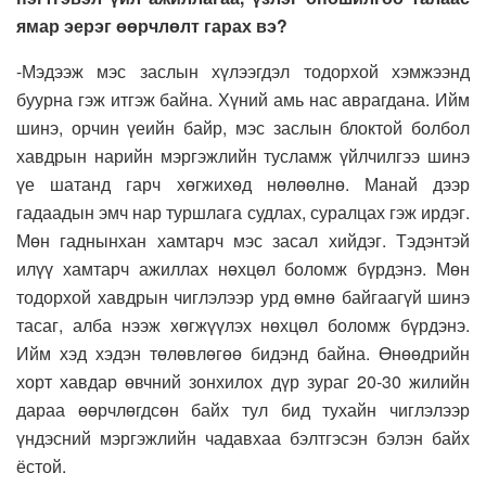
ямар эерэг өөрчлөлт гарах вэ?
-Мэдээж мэс заслын хүлээгдэл тодорхой хэмжээнд
буурна гэж итгэж байна. Хүний амь нас аврагдана. Ийм
шинэ, орчин үеийн байр, мэс заслын блоктой болбол
хавдрын нарийн мэргэжлийн тусламж үйлчилгээ шинэ
үе шатанд гарч хөгжихөд нөлөөлнө. Манай дээр
гадаадын эмч нар туршлага судлах, суралцах гэж ирдэг.
Мөн гаднынхан хамтарч мэс засал хийдэг. Тэдэнтэй
илүү хамтарч ажиллах нөхцөл боломж бүрдэнэ. Мөн
тодорхой хавдрын чиглэлээр урд өмнө байгаагүй шинэ
тасаг, алба нээж хөгжүүлэх нөхцөл боломж бүрдэнэ.
Ийм хэд хэдэн төлөвлөгөө бидэнд байна. Өнөөдрийн
хорт хавдар өвчний зонхилох дүр зураг 20-30 жилийн
дараа өөрчлөгдсөн байх тул бид тухайн чиглэлээр
үндэсний мэргэжлийн чадавхаа бэлтгэсэн бэлэн байх
ёстой.