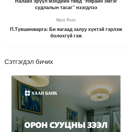
Налайх эрүүл мэндийн төвд “Нярайн эмгэг
судлалын тасаг” нээгдлээ
Next Post
П.Түвшинжарга: Би яагаад залуу хүнтэй гэрлэж
болохгүй гэж
Сэтгэгдэл бичих