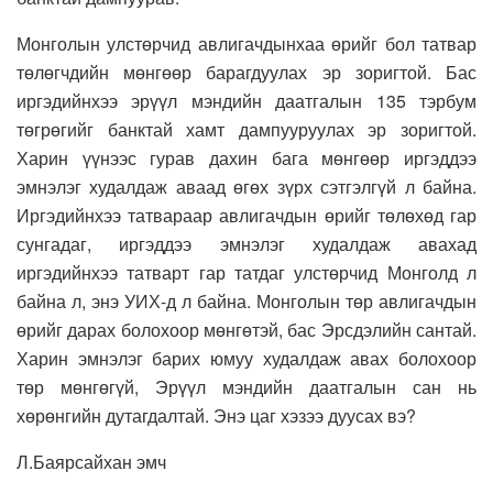
Монголын улстөрчид авлигачдынхаа өрийг бол татвар
төлөгчдийн мөнгөөр барагдуулах эр зоригтой. Бас
иргэдийнхээ эрүүл мэндийн даатгалын 135 тэрбум
төгрөгийг банктай хамт дампууруулах эр зоригтой.
Харин үүнээс гурав дахин бага мөнгөөр иргэддээ
эмнэлэг худалдаж аваад өгөх зүрх сэтгэлгүй л байна.
Иргэдийнхээ татвараар авлигачдын өрийг төлөхөд гар
сунгадаг, иргэддээ эмнэлэг худалдаж авахад
иргэдийнхээ татварт гар татдаг улстөрчид Монголд л
байна л, энэ УИХ-д л байна. Монголын төр авлигачдын
өрийг дарах болохоор мөнгөтэй, бас Эрсдэлийн сантай.
Харин эмнэлэг барих юмуу худалдаж авах болохоор
төр мөнгөгүй, Эрүүл мэндийн даатгалын сан нь
хөрөнгийн дутагдалтай. Энэ цаг хэзээ дуусах вэ?
Л.Баярсайхан эмч