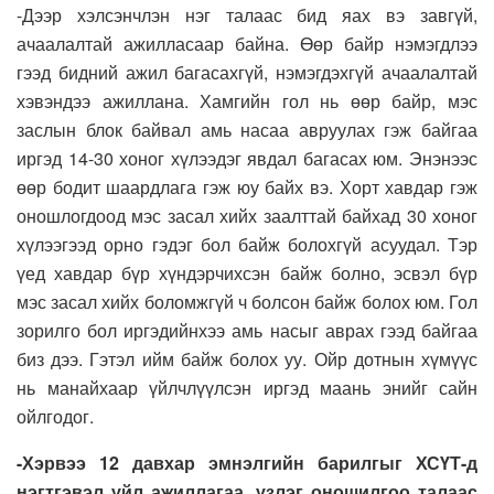
-Дээр хэлсэнчлэн нэг талаас бид яах вэ завгүй,
ачаалалтай ажилласаар байна. Өөр байр нэмэгдлээ
гээд бидний ажил багасахгүй, нэмэгдэхгүй ачаалалтай
хэвэндээ ажиллана. Хамгийн гол нь өөр байр, мэс
заслын блок байвал амь насаа авруулах гэж байгаа
иргэд 14-30 хоног хүлээдэг явдал багасах юм. Энэнээс
өөр бодит шаардлага гэж юу байх вэ. Хорт хавдар гэж
оношлогдоод мэс засал хийх заалттай байхад 30 хоног
хүлээгээд орно гэдэг бол байж болохгүй асуудал. Тэр
үед хавдар бүр хүндэрчихсэн байж болно, эсвэл бүр
мэс засал хийх боломжгүй ч болсон байж болох юм. Гол
зорилго бол иргэдийнхээ амь насыг аврах гээд байгаа
биз дээ. Гэтэл ийм байж болох уу. Ойр дотнын хүмүүс
нь манайхаар үйлчлүүлсэн иргэд маань энийг сайн
ойлгодог.
-Хэрвээ 12 давхар эмнэлгийн барилгыг ХСҮТ-д
нэгтгэвэл үйл ажиллагаа, үзлэг оношилгоо талаас