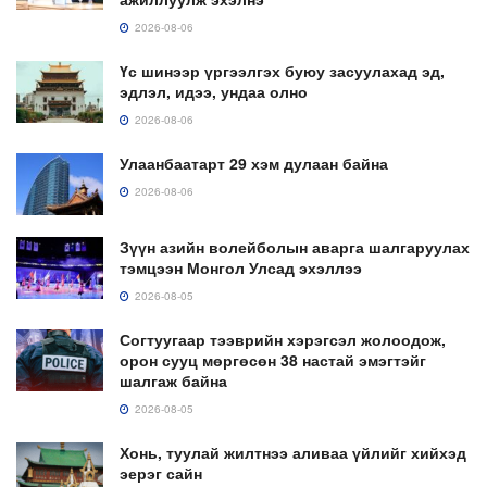
2026-08-06
Үс шинээр үргээлгэх буюу засуулахад эд,
эдлэл, идээ, ундаа олно
2026-08-06
Улаанбаатарт 29 хэм дулаан байна
2026-08-06
Зүүн азийн волейболын аварга шалгаруулах
тэмцээн Монгол Улсад эхэллээ
2026-08-05
Согтуугаар тээврийн хэрэгсэл жолоодож,
орон сууц мөргөсөн 38 настай эмэгтэйг
шалгаж байна
2026-08-05
Хонь, туулай жилтнээ аливаа үйлийг хийхэд
эерэг сайн