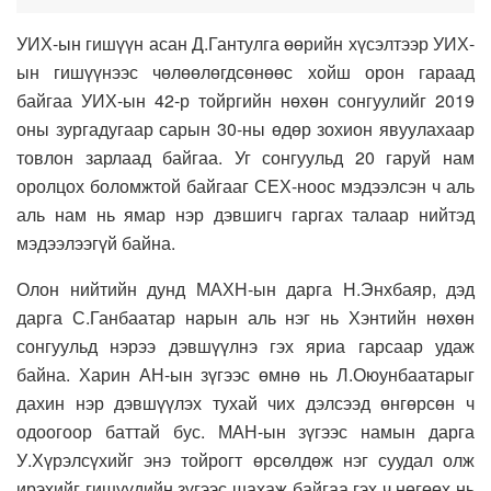
УИХ-ын гишүүн асан Д.Гантулга өөрийн хүсэлтээр УИХ-
ын гишүүнээс чөлөөлөгдсөнөөс хойш орон гараад
байгаа УИХ-ын 42-р тойргийн нөхөн сонгуулийг 2019
оны зургадугаар сарын 30-ны өдөр зохион явуулахаар
товлон зарлаад байгаа. Уг сонгуульд 20 гаруй нам
оролцох боломжтой байгааг СЕХ-ноос мэдээлсэн ч аль
аль нам нь ямар нэр дэвшигч гаргах талаар нийтэд
мэдээлээгүй байна.
Олон нийтийн дунд МАХН-ын дарга Н.Энхбаяр, дэд
дарга С.Ганбаатар нарын аль нэг нь Хэнтийн нөхөн
сонгуульд нэрээ дэвшүүлнэ гэх яриа гарсаар удаж
байна. Харин АН-ын зүгээс өмнө нь Л.Оюунбаатарыг
дахин нэр дэвшүүлэх тухай чих дэлсээд өнгөрсөн ч
одоогоор баттай бус. МАН-ын зүгээс намын дарга
У.Хүрэлсүхийг энэ тойрогт өрсөлдөж нэг суудал олж
ирэхийг гишүүдийн зүгээс шахаж байгаа гэх ч нөгөөх нь