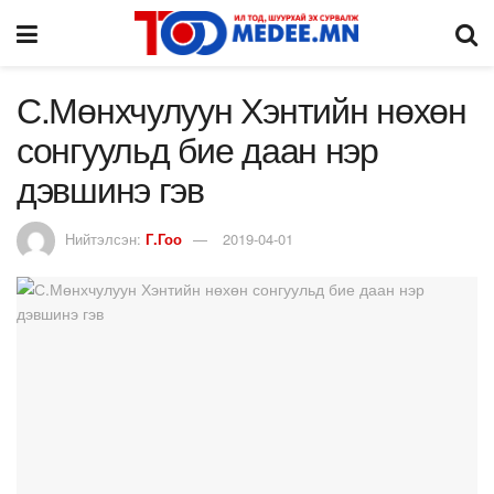
С.Мөнхчулуун Хэнтийн нөхөн
сонгуульд бие даан нэр
дэвшинэ гэв
Нийтэлсэн:
Г.Гоо
2019-04-01