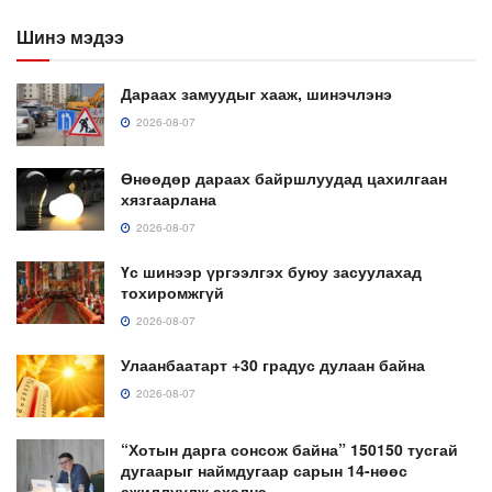
Шинэ мэдээ
Дараах замуудыг хааж, шинэчлэнэ
2026-08-07
Өнөөдөр дараах байршлуудад цахилгаан
хязгаарлана
2026-08-07
Үс шинээр үргээлгэх буюу засуулахад
тохиромжгүй
2026-08-07
Улаанбаатарт +30 градус дулаан байна
2026-08-07
“Хотын дарга сонсож байна” 150150 тусгай
дугаарыг наймдугаар сарын 14-нөөс
ажиллуулж эхэлнэ