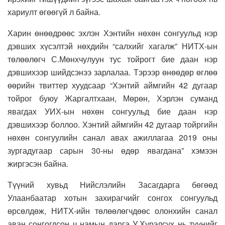
хариулт өгөөгүй л байна.
Харин өнөөдрөөс эхлэн Хэнтийн нөхөн сонгуульд нэр
дэвших хүсэлтэй нөхдийн “салхийг хагалж” НИТХ-ын
төлөөлөгч С.Мөнхчулуун тус тойрогт бие даан нэр
дэвшихээр шийдсэнээ зарлалаа. Тэрээр өнөөдөр өглөө
өөрийн твиттер хуудсаар “Хэнтий аймгийн 42 дугаар
тойрог буюу Жаргалтхаан, Мөрөн, Хэрлэн суманд
явагдах УИХ-ын нөхөн сонгуульд бие даан нэр
дэвшихээр боллоо. Хэнтий аймгийн 42 дугаар тойргийн
нөхөн сонгуулийн санал авах ажиллагаа 2019 оны
зургадугаар сарын 30-ны өдөр явагдана” хэмээн
жиргэсэн байна.
Түүний хувьд Нийслэлийн Засагдарга бөгөөд
Улаанбаатар хотын захирагчийг сонгох сонгуульд
өрсөлдөж, НИТХ-ийн төлөөлөгчдөөс олонхийн санал
аван сонгогдсон ч намын дарга У.Хүрэлсүх нь түүнийг