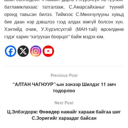
батламжлахаас татгалзаж, С.Амарсайханыг түүний
оронд тавьсан билээ. Тиймээс С.Мөнхчулууны хувьд
бие даан нэр дэвшлээ гээд алдах юмгүй болсон хүн.
Хэнтийд очиж, У.Хүрэлсүхтэй (МАН-тай) өрсөлдөнө
гэдэг харин “хатуухан боорцог” байж мэдэх юм.
Previous Post
“АЛТАН ЧАГНУУР”-ын эзнээр Шилдэг 11 эмч
тодорлоо
Next Post
Ц.Элбэгдорж: Өнөөдөр намайг харааж байгаа шиг
С.Зоригийг хараадаг байсан