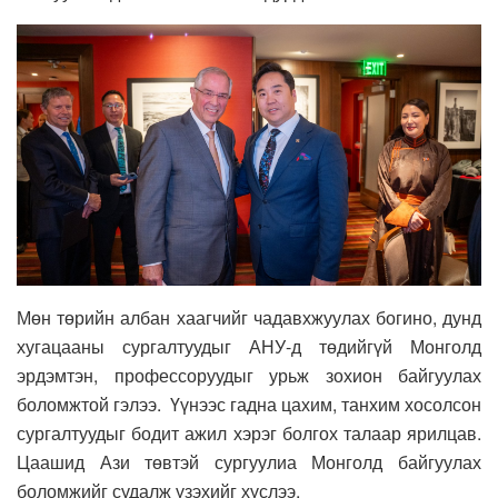
Мөн төрийн албан хаагчийг чадавхжуулах богино, дунд
хугацааны сургалтуудыг АНУ-д төдийгүй Монголд
эрдэмтэн, профессоруудыг урьж зохион байгуулах
боломжтой гэлээ. Үүнээс гадна цахим, танхим хосолсон
сургалтуудыг бодит ажил хэрэг болгох талаар ярилцав.
Цаашид Ази төвтэй сургуулиа Монголд байгуулах
боломжийг судалж үзэхийг хүслээ.