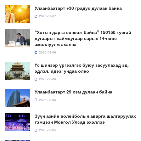
Улаанбаатарт +30 градус дулаан байна
2026-08-07
“Хотын дарга сонсож байна” 150150 тусгай
дугаарыг наймдугаар сарын 14-нөөс
ажиллуулж эхэлнэ
2026-08-06
Үс шинээр үргээлгэх буюу засуулахад эд,
эдлэл, идээ, ундаа олно
2026-08-06
Улаанбаатарт 29 хэм дулаан байна
2026-08-06
Зүүн азийн волейболын аварга шалгаруулах
тэмцээн Монгол Улсад эхэллээ
2026-08-05