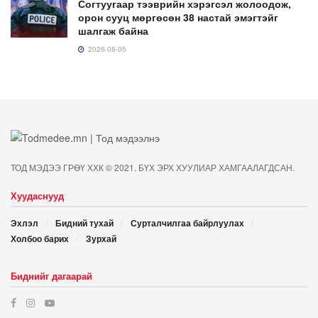
Согтуугаар тээврийн хэрэгсэл жолоодож,
орон сууц мөргөсөн 38 настай эмэгтэйг
шалгаж байна
2026-08-05
ТОД МЭДЭЭ ГРӨҮ ХХК © 2021. БҮХ ЭРХ ХУУЛИАР ХАМГААЛАГДСАН.
Хуудаснууд
Эхлэл
Бидний тухай
Сурталчилгаа байрлуулах
Холбоо барих
Зурхай
Биднийг дагаарай