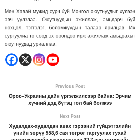
Мөн Хавай мужид сурч буй Монгол оюутнуудыг хүлээн
авч уулзлаа. Оюутнуудын ажиллаж, амьдарч буй
нөхцөл, тэтгэлэг, боломжуудын талаар ярилцав. Их
сургуулиа төгсөөд эх орондоо ирж ажиллаж амьдрахыг
оюутнуудад уриаллаа.
Previous Post
Орос–Украины дайн үргэлжилсээр байна: Эрчим
хүчний дэд бүтэц гол бай болжээ
Next Post
Худалдах-худалдан авах гэрээний гүйцэтгэлийн
үнийн зөрүү 558,6 сая төгрөг гаргуулах тухай
нэхэмжлэлийн шаардлагаас 42,7 сая төгрөгийг