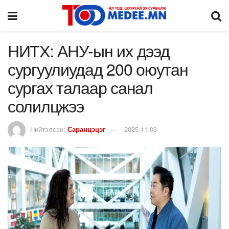
НИТХ: АНУ-ын их дээд
сургуулиудад 200 оюутан
сургах талаар санал
солилцжээ
Нийтэлсэн:
Саранцэцэг
2025-11-03