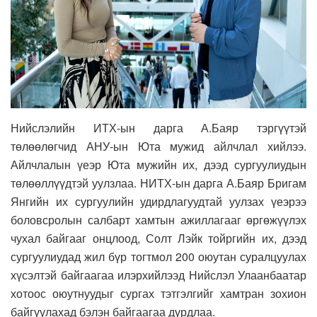
Нийслэлийн ИТХ-ын дарга А.Баяр тэргүүтэй
төлөөлөгчид АНУ-ын Юта мужид айлчлал хийлээ.
Айлчлалын үеэр Юта мужийн их, дээд сургуулиудын
төлөөллүүдтэй уулзлаа. НИТХ-ын дарга А.Баяр Бригам
Янгийн их сургуулийн удирдлагуудтай уулзах үеэрээ
боловсролын салбарт хамтын ажиллагааг өргөжүүлэх
чухал байгааг онцлоод, Солт Лэйк тойргийн их, дээд
сургуулиудад жил бүр тогтмол 200 оюутан суралцуулах
хүсэлтэй байгаагаа илэрхийлээд Нийслэл Улаанбаатар
хотоос оюутнуудыг сургах тэтгэлгийг хамтран зохион
байгуулахад бэлэн байгаагаа дурдлаа.