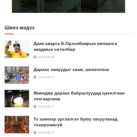
Шинэ мэдээ
Даян аварга Б.Орхонбаярын мялаалга
наадмын хөтөлбөр
2026-08-08
Дараах замуудыг хааж, шинэчлэнэ
2026-08-07
Өнөөдөр дараах байршлуудад цахилгаан
хязгаарлана
2026-08-07
Үс шинээр үргээлгэх буюу засуулахад
тохиромжгүй
2026-08-07