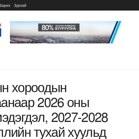
барих
Зурхай
ын хороодын
аанаар 2026 оны
мэдэгдэл, 2027-2028
ллийн тухай хуульд