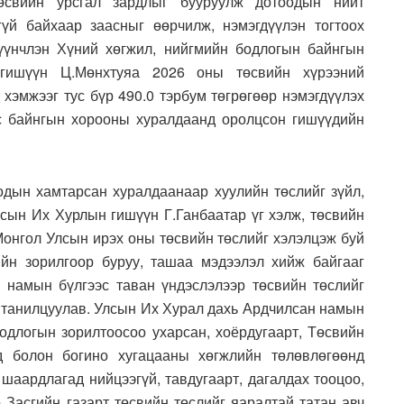
төсвийн урсгал зардлыг бууруулж дотоодын нийт
гүй байхаар заасныг өөрчилж, нэмэгдүүлэн тогтоох
Түүнчлэн Хүний хөгжил, нийгмийн бодлогын байнгын
гишүүн Ц.Мөнхтуяа 2026 оны төсвийн хүрээний
 хэмжээг тус бүр 490.0 тэрбум төгрөгөөр нэмэгдүүлэх
ус байнгын хорооны хуралдаанд оролцсон гишүүдийн
дын хамтарсан хуралдаанаар хуулийн төслийг зүйл,
лсын Их Хурлын гишүүн Г.Ганбаатар үг хэлж, төсвийн
Монгол Улсын ирэх оны төсвийн төслийг хэлэлцэж буй
йн зорилгоор буруу, ташаа мэдээлэл хийж байгааг
намын бүлгээс таван үндэслэлээр төсвийн төслийг
г танилцуулав. Улсын Их Хурал дахь Ардчилсан намын
 бодлогын зорилтоосоо ухарсан, хоёрдугаарт, Төсвийн
нд болон богино хугацааны хөгжлийн төлөвлөгөөнд
 шаардлагад нийцээгүй, тавдугаарт, дагалдах тооцоо,
р Засгийн газарт төсвийн төслийг яаралтай татан авч