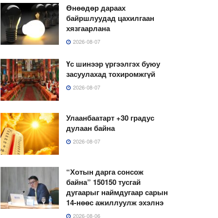
Өнөөдөр дараах
байршлуудад цахилгаан
хязгаарлана
2026-08-07
Үс шинээр үргээлгэх буюу
засуулахад тохиромжгүй
2026-08-07
Улаанбаатарт +30 градус
дулаан байна
2026-08-07
“Хотын дарга сонсож
байна” 150150 тусгай
дугаарыг наймдугаар сарын
14-нөөс ажиллуулж эхэлнэ
2026-08-06