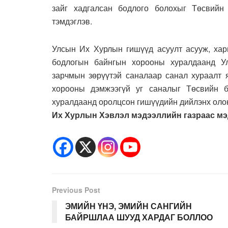
зайг хадгалсан бодлого болохыг Төсвийн
тэмдэглэв.
Улсын Их Хурлын гишүүд асуулт асууж, хари
бодлогын байнгын хорооны хуралдаанд У
зарчмын зөрүүтэй саналаар санал хураалт 
хорооны дэмжээгүй уг саналыг Төсвийн 
хуралдаанд оролцсон гишүүдийн дийлэнх олон
Их Хурлын Хэвлэл мэдээллийн газраас мэ
Previous Post
ЭМИЙН ҮНЭ, ЭМИЙН САНГИЙН
БАЙРШЛАА ШУУД ХАРДАГ БОЛЛОО