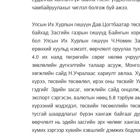
чамбайруулахыг чиглэл болгож буй ажээ.
Улсын Их Хурлын гишүүн Дав.Цогтбаатар төсв
байхад Засгийн газрын гишүүд Байнгын хор
бол Улсын Их Хурлын гишүүн Ч.Номин Зас
ерөнхий хуульд нэмэлт, өөрчлөлт оруулаx т
4.0 их наяд төгрөгийн сөрөг нөлөө учруу
зөвлөлийн дүгнэлтийн талаар асууж, Монг
хөгжлийн сайд Н.Учралаас хариулт авлаа. Х
хүрээ, төсвийн төсөөлөл, ирэх оны төсвийг 
гэдгийг Эдийн засаг, хөгжлийн сайд онцолж
экспорт сэргэсэн, валютын нөөц 5.8 тэрбум а
хүрээний мэдэгдэл, төсвийн төсөөллийн төс
тусгай шаардлагыг бүрэн хангаж байгааг ду
өөрчлөлт нь эдийн засгийн эрх чөлөөг ханга
хумих зэргээр хувийн хэвшлийг дэмжих бодлог