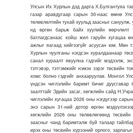
Улсын Их Хурлын дэд дарга Х.Булгантуяа та
газар аравдугаар сарын 30-наас өмнө Ул
төлөвлөлтийн тухай хуульд заасныг сануулж, 
нд өргөн барьж байх хуулийн өөрчлөлт
батлагдсанаас хойш жил гаруйн хугацаа өн
ажлыг яагаад хийгээгүйг асуусан юм. Мөн т
Хурлын чуулганы нэгдсэн хуралдаанаар төсв
санал хураалт явуулна гэдгийг мэдээлж, эн
тэтгэвэр, тэтгэмжийг нэмэх зэрэг төсвийн т
хомс болно гэдгийг анхааруулав. Монгол Ул
үндсэн чиглэлийн баримт бичиг дуусгавар 
заалттайг Эдийн засаг, хөгжлийн сайд Н.Учр
чиглэлийн хугацаа 2026 оны нэгдүгээр сарын
энэ сарын 31-ний дотор өргөн мэдүүлэхэ
хөгжлийн 2026 оны төлөвлөгөөнд төсвийн 
заасныг чанд баримталж буй талаар тайлбар
ирэх оны төсвийн хүрээний орлого, зарлагы