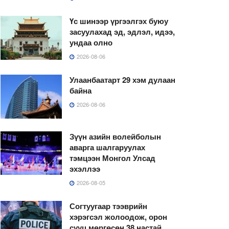
Үс шинээр үргээлгэх буюу
засуулахад эд, эдлэл, идээ,
ундаа олно
2026-08-06
Улаанбаатарт 29 хэм дулаан
байна
2026-08-06
Зүүн азийн волейболын
аварга шалгаруулах
тэмцээн Монгол Улсад
эхэллээ
2026-08-05
Согтуугаар тээврийн
хэрэгсэл жолоодож, орон
сууц мөргөсөн 38 настай