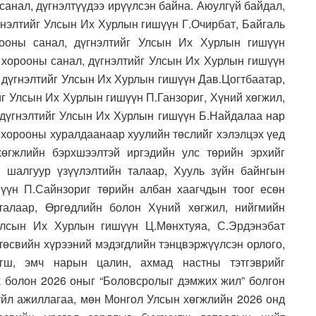
санал, дүгнэлтүүдээ ирүүлсэн байна. Аюулгүй байдал,
гнэлтийг Улсын Их Хурлын гишүүн Г.Очирбат, Байгаль
рооны санал, дүгнэлтийг Улсын Их Хурлын гишүүн
хорооны санал, дүгнэлтийг Улсын Их Хурлын гишүүн
 дүгнэлтийг Улсын Их Хурлын гишүүн Дав.Цогтбаатар,
г Улсын Их Хурлын гишүүн П.Ганзориг, Хүний хөгжил,
дүгнэлтийг Улсын Их Хурлын гишүүн Б.Найдалаа нар
 хорооны хуралдаанаар хуулийн төслийг хэлэлцэх үед
өгжлийн бэрхшээлтэй иргэдийн улс төрийн эрхийг
 шалгуур үзүүлэлтийн талаар, Хууль зүйн байнгын
үн П.Сайнзориг төрийн албан хаагчдын тоог есөн
талаар, Өргөдлийн болон Хүний хөгжил, нийгмийн
лсын Их Хурлын гишүүн Ц.Мөнхтуяа, С.Эрдэнэбат
төсвийн хүрээний мэдэгдлийн тэнцвэржүүлсэн орлого,
агш, эмч нарын цалин, ахмад настны тэтгэврийг
 болон 2026 оныг “Боловсролыг дэмжих жил” болгон
 үйл ажиллагаа, мөн Монгол Улсын хөгжлийн 2026 онд