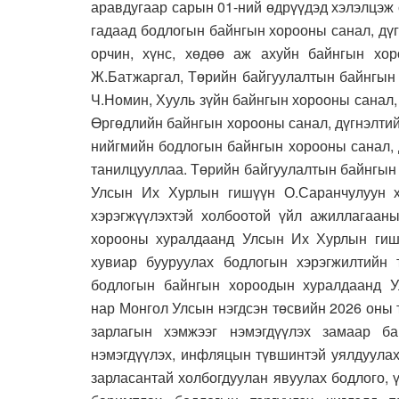
аравдугаар сарын 01-ний өдрүүдэд хэлэлцэж 
гадаад бодлогын байнгын хорооны санал, дү
орчин, хүнс, хөдөө аж ахуйн байнгын хо
Ж.Батжаргал, Төрийн байгуулалтын байнгын 
Ч.Номин, Хууль зүйн байнгын хорооны санал,
Өргөдлийн байнгын хорооны санал, дүгнэлтий
нийгмийн бодлогын байнгын хорооны санал, 
танилцууллаа. Төрийн байгуулалтын байнгын
Улсын Их Хурлын гишүүн О.Саранчулуун х
хэрэгжүүлэхтэй холбоотой үйл ажиллагааны
хорооны хуралдаанд Улсын Их Хурлын гишү
хувиар бууруулах бодлогын хэрэгжилтийн 
бодлогын байнгын хороодын хуралдаанд У
нар Монгол Улсын нэгдсэн төсвийн 2026 оны 
зарлагын хэмжээг нэмэгдүүлэх замаар б
нэмэгдүүлэх, инфляцын түвшинтэй уялдуулах
зарласантай холбогдуулан явуулах бодлого,