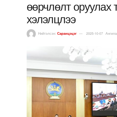
өөрчлөлт оруулах 
хэлэлцлээ
Нийтэлсэн:
Саранцэцэг
2025-10-07
Ангила