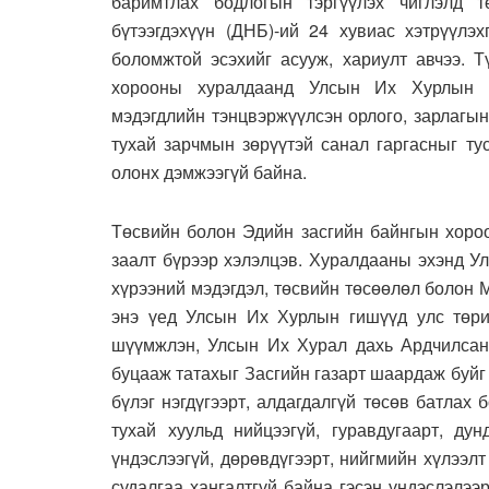
баримтлах бодлогын тэргүүлэх чиглэлд 
бүтээгдэхүүн (ДНБ)-ий 24 хувиас хэтрүүлэх
боломжтой эсэхийг асууж, хариулт авчээ. 
хорооны хуралдаанд Улсын Их Хурлын 
мэдэгдлийн тэнцвэржүүлсэн орлого, зарлагын
тухай зарчмын зөрүүтэй санал гаргасныг т
олонх дэмжээгүй байна.
Төсвийн болон Эдийн засгийн байнгын хороо
заалт бүрээр хэлэлцэв. Хуралдааны эхэнд У
хүрээний мэдэгдэл, төсвийн төсөөлөл болон 
энэ үед Улсын Их Хурлын гишүүд улс төри
шүүмжлэн, Улсын Их Хурал дахь Ардчилсан 
буцааж татахыг Засгийн газарт шаардаж буй
бүлэг нэгдүгээрт, алдагдалгүй төсөв батлах
тухай хуульд нийцээгүй, гуравдугаарт, ду
үндэслээгүй, дөрөвдүгээрт, нийгмийн хүлээлт
судалгаа хангалтгүй байна гэсэн үндэслэлээ