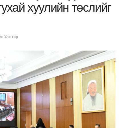
тухай хуулийн төслийг
л:
Улс төр