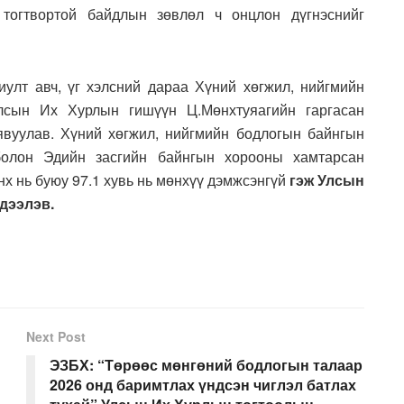
 тогтвортой байдлын зөвлөл ч онцлон дүгнэснийг
улт авч, үг хэлсний дараа Хүний хөгжил, нийгмийн
лсын Их Хурлын гишүүн Ц.Мөнхтуяагийн гаргасан
явуулав. Хүний хөгжил, нийгмийн бодлогын байнгын
болон Эдийн засгийн байнгын хорооны хамтарсан
х нь буюу 97.1 хувь нь мөнхүү дэмжсэнгүй
гэж Улсын
дээлэв.
Next Post
ЭЗБХ: “Төрөөс мөнгөний бодлогын талаар
2026 онд баримтлах үндсэн чиглэл батлах