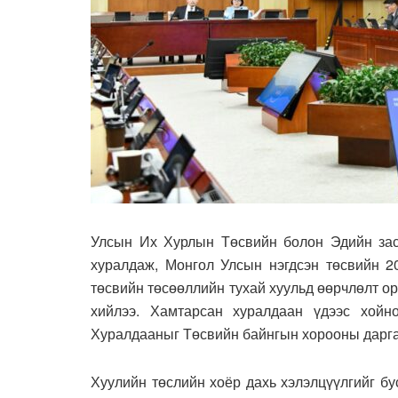
Улсын Их Хурлын Төсвийн болон Эдийн засг
хуралдаж, Монгол Улсын нэгдсэн төсвийн 2
төсвийн төсөөллийн тухай хуульд өөрчлөлт ор
хийлээ. Хамтарсан хуралдаан үдээс хойно
Хуралдааныг Төсвийн байнгын хорооны дарга 
Хуулийн төслийн хоёр дахь хэлэлцүүлгийг б