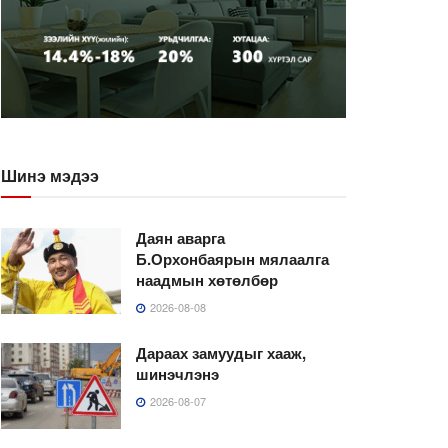
Шинэ мэдээ
Даян аварга
Б.Орхонбаярын мялаалга
наадмын хөтөлбөр
2026-08-08
Дараах замуудыг хааж,
шинэчлэнэ
2026-08-07