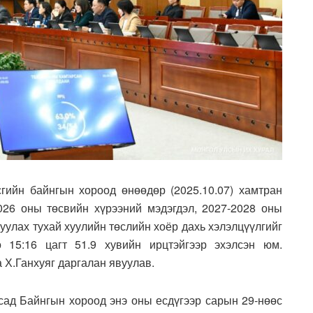
ийн байнгын хороод өнөөдөр (2025.10.07) хамтран
026 оны төсвийн хүрээний мэдэгдэл, 2027-2028 оны
уулах тухай хуулийн төслийн хоёр дахь хэлэлцүүлгийг
 15:16 цагт 51.9 хувийн ирцтэйгээр эхэлсэн юм.
Х.Ганхуяг даргалан явуулав.
усад Байнгын хороод энэ оны есдүгээр сарын 29-нөөс