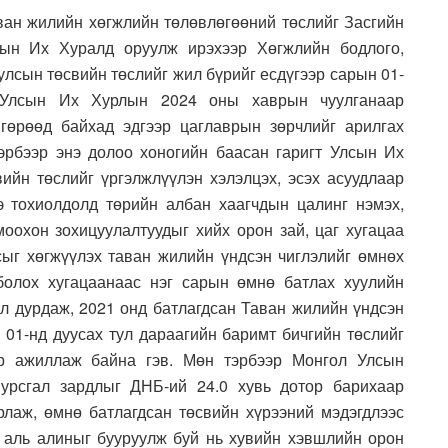
ван жилийн хөгжлийн төлөвлөгөөний төслийг Засгийн
сын Их Хуралд оруулж ирэхээр Хөгжлийн бодлого,
улсын төсвийн төслийг жил бүрийг есдүгээр сарын 01-
 Улсын Их Хурлын 2024 оны хаврын чуулганаар
гөрөөд байхад эдгээр цаглаврын зөрчлийг арилгах
эрбээр энэ долоо хоногийн баасан гаригт Улсын Их
ийн төслийг үргэлжлүүлэн хэлэлцэх, эсэх асуудлаар
э тохиолдолд төрийн албан хаагчдын цалинг нэмэх,
омоохон зохицуулалтуудыг хийх орон зай, цаг хугацаа
сыг хөгжүүлэх таван жилийн үндсэн чиглэлийг өмнөх
болох хугацаанаас нэг сарын өмнө батлах хуулийн
ал дурдаж, 2021 онд батлагдсан Таван жилийн үндсэн
 01-нд дуусах тул дараагийн баримт бичгийн төслийг
эр ажиллаж байна гэв. Мөн тэрбээр Монгол Улсын
урсгал зардлыг ДНБ-ий 24.0 хувь дотор барихаар
лаж, өмнө батлагдсан төсвийн хүрээний мэдэгдлээс
г аль алиныг бууруулж буй нь хувийн хэвшлийн орон