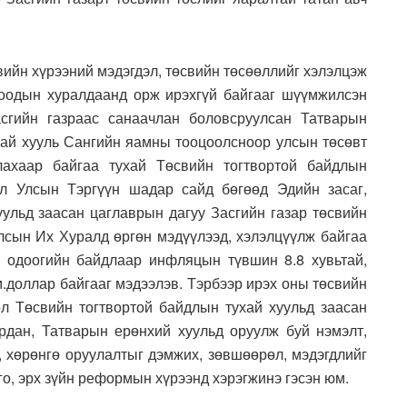
ийн хүрээний мэдэгдэл, төсвийн төсөөллийг хэлэлцэж
оодын хуралдаанд орж ирэхгүй байгааг шүүмжилсэн
гийн газраас санаачлан боловсруулсан Татварын
ухай хууль Сангийн яамны тооцоолсноор улсын төсөвт
лахаар байгаа тухай Төсвийн тогтвортой байдлын
ол Улсын Тэргүүн шадар сайд бөгөөд Эдийн засаг,
уульд заасан цаглаврын дагуу Засгийн газар төсвийн
Улсын Их Хуралд өргөн мэдүүлээд, хэлэлцүүлж байгаа
, одоогийн байдлаар инфляцын түвшин 8.8 хувьтай,
м.доллар байгааг мэдээлэв. Тэрбээр ирэх оны төсвийн
өл Төсвийн тогтвортой байдлын тухай хуульд заасан
рдан, Татварын ерөнхий хуульд оруулж буй нэмэлт,
х, хөрөнгө оруулалтыг дэмжих, зөвшөөрөл, мэдэгдлийг
о, эрх зүйн реформын хүрээнд хэрэгжинэ гэсэн юм.