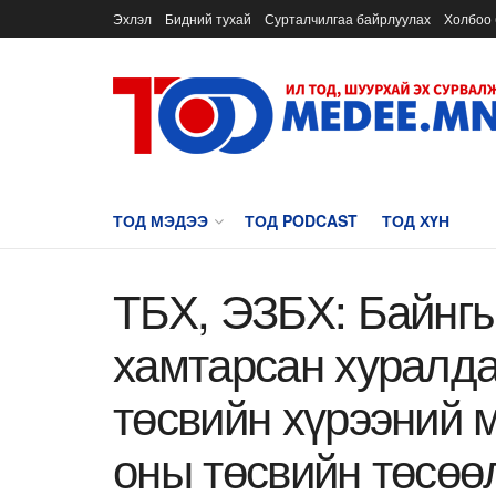
Эхлэл
Бидний тухай
Сурталчилгаа байрлуулах
Холбоо 
ТОД МЭДЭЭ
ТОД PODCAST
ТОД ХҮН
ТБХ, ЭЗБХ: Байнг
хамтарсан хуралд
төсвийн хүрээний 
оны төсвийн төсөө