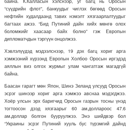
байна. К.Калласын хэлснээр, уг багц нь Оросын
“сүүдрийн флот”, банкуудыг чиглэх бөгөөд Оросын
нефтийн худалдаанд тавих нэмэлт хязгаарлалтуудыг
багтаах ажээ. “Бид Путиний дайн хийх мөнгө олох
боломжийг хаасаар байх болно” гэж Европын
дипломатчдын тэргүүн онцолжээ.
Хэвлэлүүдэд мэдээлснээр, 19 дэх багц хориг арга
хэмжээний хүрээнд Европын Холбоо Оросын иргэдэд
аяллын виз олгох журмыг улам чангатгаж магадгүй
байна.
Баасан гарагт мөн Япон, Шинэ Зеланд улсууд Оросын
эсрэг шинээр хориг арга хэмжээ авснаа мэдэгджээ.
Хоёр улсын эрх баригчид Оросын газрын тосны үнэд
тогтоосон дээд хязгаарыг 60 ам.доллароос 47.6
ам.доллар болгон бууруулжээ. Энэ шийдвэр бол
“Украины эсрэг Путиний хууль бус түрэмгий дайнд