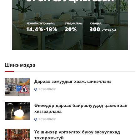
Шинэ мэдээ
Дараах замуудыг хааж, шинэчлэнэ
2026-08-07
Өнөөдөр дараах байршлуудад цахилгаан
хязгаарлана
2026-08-07
Үс шинээр үргээлгэх буюу засуулахад
тохиромжгүй