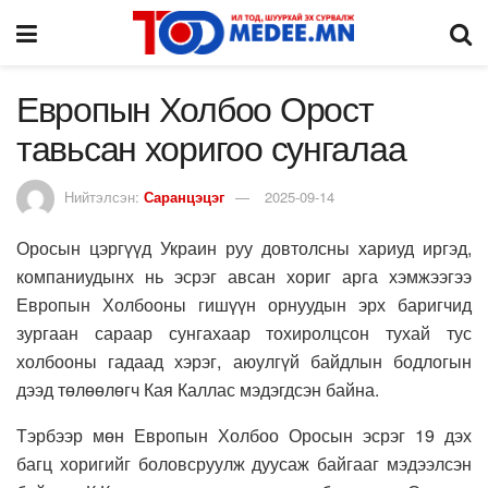
Европын Холбоо Орост
тавьсан хоригоо сунгалаа
Нийтэлсэн:
Саранцэцэг
2025-09-14
Оросын цэргүүд Украин руу довтолсны хариуд иргэд,
компаниудынх нь эсрэг авсан хориг арга хэмжээгээ
Европын Холбооны гишүүн орнуудын эрх баригчид
зургаан сараар сунгахаар тохиролцсон тухай тус
холбооны гадаад хэрэг, аюулгүй байдлын бодлогын
дээд төлөөлөгч Кая Каллас мэдэгдсэн байна.
Тэрбээр мөн Европын Холбоо Оросын эсрэг 19 дэх
багц хоригийг боловсруулж дуусаж байгааг мэдээлсэн