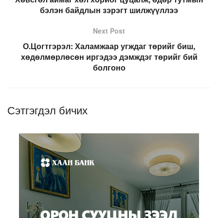
бэлэн байдлын зэрэгт шилжүүллээ
Next Post
О.Цогтгэрэл: Халамжаар угждаг төрийг биш,
хөдөлмөрлөсөн иргэдээ дэмждэг төрийг бий
болгоно
Сэтгэгдэл бичих