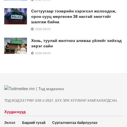
Согтуугаар тээврийн хэрэгсэл жолоодож,
орон сууц мөргөсөн 38 настай эмэгтэйг
шалгаж байна
2026-08-05
Хонь, туулай жилтнээ аливаа үйлийг хийхэд
эерэг сайн
2026-08-05
ТОД МЭДЭЭ ГРӨҮ ХХК © 2021. БҮХ ЭРХ ХУУЛИАР ХАМГААЛАГДСАН.
Хуудаснууд
Эхлэл
Бидний тухай
Сурталчилгаа байрлуулах