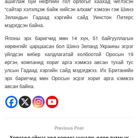
ашиглаж буй нефтийн гол орлогыг хаахад чиглэсэн
“сайтар хэлэлцэж байж хийсэн алхам” хэмээн гэж Шинэ
Зеландын Гадаад хэргийн сайд Уинстон Питерс
мэдэгдсэн байна.
Японы эрх баригчид мөн 14 хүн, 51 байгууллагын
хөрөнгийг царцаасан бол Шинэ Зеланд Украины эсрэг
үйлдсэн кибер халдлагатай холбоотой Оросын 19
иргэн, компанид хориг арга хэмжээ авсан тухай тус
улсын Гадаад хэргийн сайд мэдэгджээ. Их Британийн
эрх баригчид мөн Оросын эсрэг хориг арга хэмжээ
авсан байна.
Previous Post
Хөвсгөл аймаг хөл хориог цуцалж, өдөр тутмын