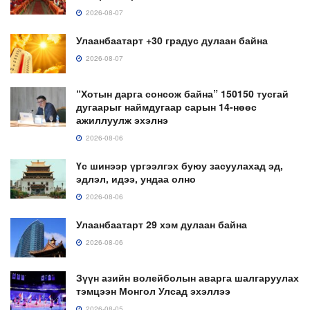
2026-08-07
Улаанбаатарт +30 градус дулаан байна
2026-08-07
“Хотын дарга сонсож байна” 150150 тусгай
дугаарыг наймдугаар сарын 14-нөөс
ажиллуулж эхэлнэ
2026-08-06
Үс шинээр үргээлгэх буюу засуулахад эд,
эдлэл, идээ, ундаа олно
2026-08-06
Улаанбаатарт 29 хэм дулаан байна
2026-08-06
Зүүн азийн волейболын аварга шалгаруулах
тэмцээн Монгол Улсад эхэллээ
2026-08-05