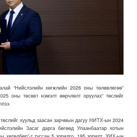
алай “Нийслэлийн хөгжлийн 2026 оны төлөвлөгөө”
025 оны төсөвт нэмэлт өөрчлөлт оруулах” төслийг
ллээ.
 төслийг хуульд заасан зарчмын дагуу НИТХ-ын 2024
ийслэлийн Засаг дарга бөгөөд Улаанбаатар хотын
ы хөтөлбөр”-т туссан 5 зорилго, 195 зорилт, УИХ-ын