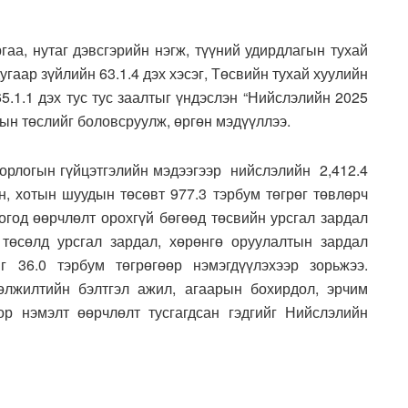
гаа, нутаг дэвсгэрийн нэгж, түүний удирдлагын тухай
дугаар зүйлийн 63.1.4 дэх хэсэг, Төсвийн тухай хуулийн
65.1.1 дэх тус тус заалтыг үндэслэн “Нийслэлийн 2025
лын төслийг боловсруулж, өргөн мэдүүллээ.
 орлогын гүйцэтгэлийн мэдээгээр нийслэлийн 2,412.4
йн, хотын шуудын төсөвт 977.3 тэрбум төгрөг төвлөрч
логод өөрчлөлт орохгүй бөгөөд төсвийн урсгал зардал
төсөлд урсгал зардал, хөрөнгө оруулалтын зардал
г 36.0 тэрбум төгрөгөөр нэмэгдүүлэхээр зорьжээ.
лжилтийн бэлтгэл ажил, агаарын бохирдол, эрчим
ор нэмэлт өөрчлөлт тусгагдсан гэдгийг Нийслэлийн