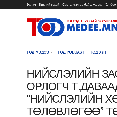
Эхлэл
Бидний тухай
Сурталчилгаа байрлуулах
Холбоо 
ТОД МЭДЭЭ
ТОД PODCAST
ТОД ХҮН
НИЙСЛЭЛИЙН ЗА
ОРЛОГЧ Т.ДАВА
“НИЙСЛЭЛИЙН Х
ТӨЛӨВЛӨГӨӨ” Т