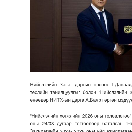
Нийслэлийн Засаг даргын орлогч Т.Даваад
төслийн танилцуулгыг болон “Нийслэлийн 2
өнөөдөр НИТХ-ын дарга А.Баярт өргөн мэдүү
“Нийслэлийн хөгжлийн 2026 оны төлөвлөгөө”
оны 24/08 дугаар тогтоолоор баталсан “Н
Захирагчийн 2024- 2028 оны уйл ажиллагаан