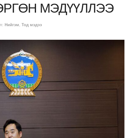
ӨРГӨН МЭДҮҮЛЛЭЭ
л:
Нийгэм
,
Тод мэдээ