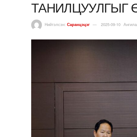
ТАНИЛЦУУЛГЫГ 
Нийтэлсэн:
Саранцэцэг
2025-09-10
Ангила