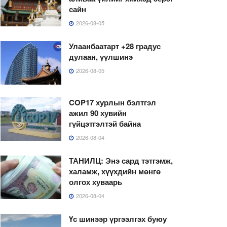
сайн
2026-08-05
Улаанбаатарт +28 градус
дулаан, үүлшинэ
2026-08-05
COP17 хурлын бэлтгэл
ажил 90 хувийн
гүйцэтгэлтэй байна
2026-08-04
ТАНИЛЦ: Энэ сард тэтгэмж,
халамж, хүүхдийн мөнгө
олгох хуваарь
2026-08-04
Үс шинээр үргээлгэх буюу