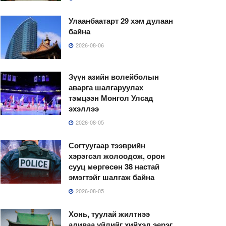
Улаанбаатарт 29 хэм дулаан
байна
2026-08-06
Зүүн азийн волейболын
аварга шалгаруулах
тэмцээн Монгол Улсад
эхэллээ
2026-08-05
Согтуугаар тээврийн
хэрэгсэл жолоодож, орон
сууц мөргөсөн 38 настай
эмэгтэйг шалгаж байна
2026-08-05
Хонь, туулай жилтнээ
аливаа үйлийг хийхэд эерэг