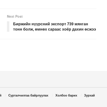
Next Post
Биржийн нүүрсний экспорт 739 мянган
тонн болж, өмнөх сараас хоёр дахин өсжээ
й
Сурталчилгаа байрлуулах
Холбоо барих
Зурхай