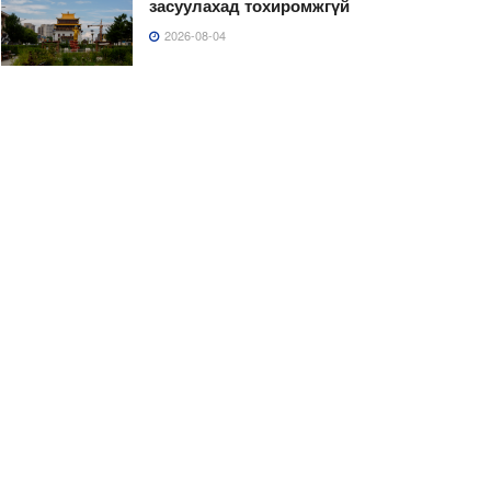
засуулахад тохиромжгүй
2026-08-04