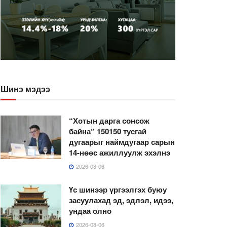
Шинэ мэдээ
“Хотын дарга сонсож
байна” 150150 тусгай
дугаарыг наймдугаар сарын
14-нөөс ажиллуулж эхэлнэ
2026-08-06
Үс шинээр үргээлгэх буюу
засуулахад эд, эдлэл, идээ,
ундаа олно
2026-08-06