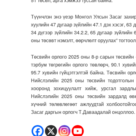
51 төсөл, арга хэмжээ туссан байна.
Түүнчлэн энэ үеэр Монгол Улсын Засаг захир
хуулийн 47 дугаар зүйлийн 47.1 дэх хэсэг, 63 
34 дүгээр зүйлийн 34.2.2, 65 дугаар зүйлийн 
оны төсөвт нэмэлт, өөрчлөлт оруулах” тогтоо
Төсвийн орлого 2025 оны 8-р сарын төсвийн
тэрбум төгрөгийн орлого төвлөрч, 90.1 хуви
95.7 хувийн гүйцэтгэлтэй байна. Төсвийн ор
Нийслэлийн 2025 оны төсвийн тодотголын 
хооронд зохицуулалт хийж, урсгал зардлы
Нийслэлийн 2025 оны төсвийн зардалд өвө
хүчний төлөвлөгөөт ажлуудтай холбоотойго
Засаг даргын орлогч Т.Даваадалай онцоллоо.