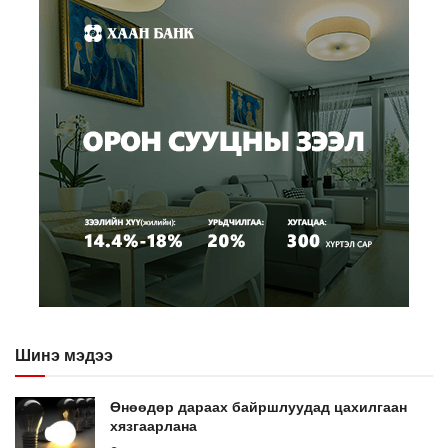
Шинэ мэдээ
Өнөөдөр дараах байршлуудад цахилгаан
хязгаарлана