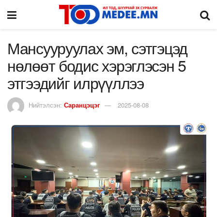
Мансууруулах эм, сэтгэцэд
нөлөөт бодис хэрэглэсэн 5
этгээдийг илрүүллээ
Нийтэлсэн:
Саранцэцэг
2025-08-08