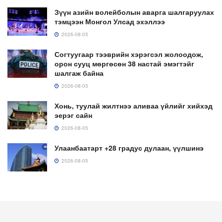
Зүүн азийн волейболын аварга шалгаруулах
тэмцээн Монгол Улсад эхэллээ
2026-08-05
Согтуугаар тээврийн хэрэгсэл жолоодож,
орон сууц мөргөсөн 38 настай эмэгтэйг
шалгаж байна
2026-08-05
Хонь, туулай жилтнээ аливаа үйлийг хийхэд
эерэг сайн
2026-08-05
Улаанбаатарт +28 градус дулаан, үүлшинэ
2026-08-05