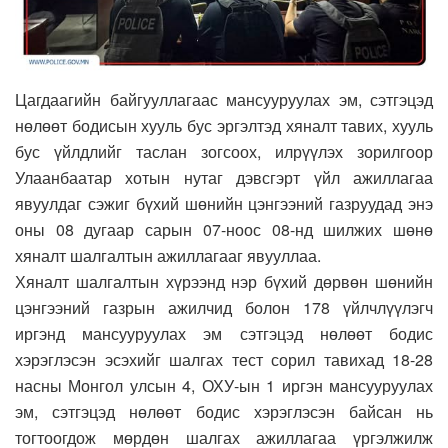
Цагдаагийн байгууллагаас мансууруулах эм, сэтгэцэд
нөлөөт бодисын хууль бус эргэлтэд хяналт тавих, хууль
бус үйлдлийг таслан зогсоох, илрүүлэх зорилгоор
Улаанбаатар хотын нутаг дэвсгэрт үйл ажиллагаа
явуулдаг сэжиг бүхий шөнийн цэнгээний газруудад энэ
оны 08 дугаар сарын 07-ноос 08-нд шилжих шөнө
хяналт шалгалтын ажиллагааг явууллаа.
Хяналт шалгалтын хүрээнд нэр бүхий дөрвөн шөнийн
цэнгээний газрын ажилчид болон 178 үйлчлүүлэгч
иргэнд мансууруулах эм сэтгэцэд нөлөөт бодис
хэрэглэсэн эсэхийг шалгах тест сорил тавихад 18-28
насны Монгол улсын 4, ОХУ-ын 1 иргэн мансууруулах
эм, сэтгэцэд нөлөөт бодис хэрэглэсэн байсан нь
тогтоогдож мөрдөн шалгах ажиллагаа үргэлжилж