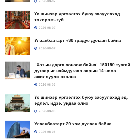
2026-08-07
Үс шинээр үргээлгэх буюу засуулахад
тохиромжгүй
2026-08-07
Улаанбаатарт +30 градус дулаан байна
2026-08-07
“Хотын дарга сонсож байна” 150150 тусгай
дугаарыг наймдугаар сарын 14-нөөс
ажиллуулж эхэлнэ
2026-08-06
Үс шинээр үргээлгэх буюу засуулахад эд,
эдлэл, идээ, ундаа олно
2026-08-06
Улаанбаатарт 29 хэм дулаан байна
2026-08-06