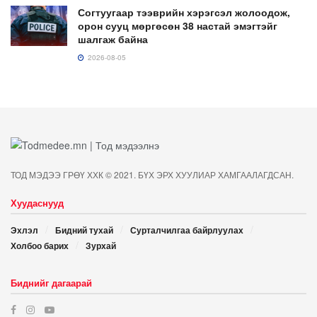
Согтуугаар тээврийн хэрэгсэл жолоодож,
орон сууц мөргөсөн 38 настай эмэгтэйг
шалгаж байна
2026-08-05
ТОД МЭДЭЭ ГРӨҮ ХХК © 2021. БҮХ ЭРХ ХУУЛИАР ХАМГААЛАГДСАН.
Хуудаснууд
Эхлэл
Бидний тухай
Сурталчилгаа байрлуулах
Холбоо барих
Зурхай
Биднийг дагаарай