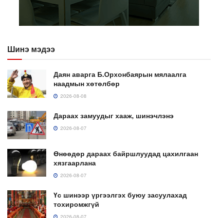
Шинэ мэдээ
Даян аварга Б.Орхонбаярын мялаалга
наадмын хөтөлбөр
2026-08-08
Дараах замуудыг хааж, шинэчлэнэ
2026-08-07
Өнөөдөр дараах байршлуудад цахилгаан
хязгаарлана
2026-08-07
Үс шинээр үргээлгэх буюу засуулахад
тохиромжгүй
2026-08-07