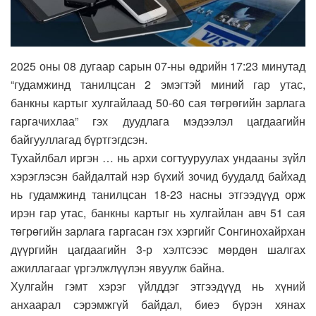
2025 оны 08 дугаар сарын 07-ны өдрийн 17:23 минутад
“гудамжинд танилцсан 2 эмэгтэй миний гар утас,
банкны картыг хулгайлаад 50-60 сая төгрөгийн зарлага
гаргачихлаа” гэх дуудлага мэдээлэл цагдаагийн
байгууллагад бүртгэгдсэн.
Тухайлбал иргэн … нь архи согтууруулах ундааны зүйл
хэрэглэсэн байдалтай нэр бүхий зочид буудалд байхад
нь гудамжинд танилцсан 18-23 насны этгээдүүд орж
ирэн гар утас, банкны картыг нь хулгайлан авч 51 сая
төгрөгийн зарлага гаргасан гэх хэргийг Сонгинохайрхан
дүүргийн цагдаагийн 3-р хэлтсээс мөрдөн шалгах
ажиллагааг үргэлжлүүлэн явуулж байна.
Хулгайн гэмт хэрэг үйлддэг этгээдүүд нь хүний
анхаарал сэрэмжгүй байдал, биеэ бүрэн хянах