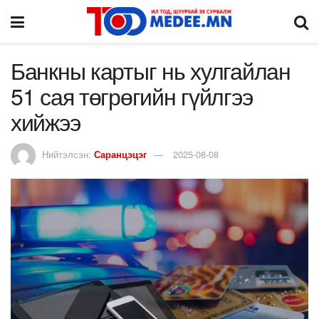
Банкны картыг нь хулгайлан
51 сая төгрөгийн гүйлгээ
хийжээ
Нийтэлсэн:
Саранцэцэг
2025-08-08