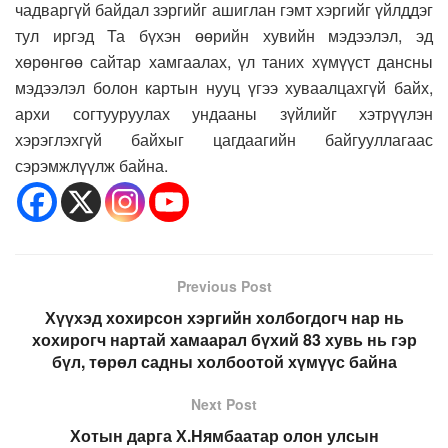
чадваргүй байдал зэргийг ашиглан гэмт хэргийг үйлддэг
тул иргэд Та бүхэн өөрийн хувийн мэдээлэл, эд
хөрөнгөө сайтар хамгаалах, үл таних хүмүүст дансны
мэдээлэл болон картын нууц үгээ хуваалцахгүй байх,
архи согтууруулах ундааны зүйлийг хэтрүүлэн
хэрэглэхгүй байхыг цагдаагийн байгууллагаас
сэрэмжлүүлж байна.
Previous Post
Хүүхэд хохирсон хэргийн холбогдогч нар нь
хохирогч нартай хамаарал бүхий 83 хувь нь гэр
бүл, төрөл садны холбоотой хүмүүс байна
Next Post
Хотын дарга Х.Нямбаатар олон улсын