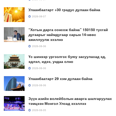
Улаанбаатарт +30 градус дулаан байна
2026-08-07
“Хотын дарга сонсож байна” 150150 тусгай
дугаарыг наймдугаар сарын 14-нөөс
ажиллуулж эхэлнэ
2026-08-06
Үс шинээр үргээлгэх буюу засуулахад эд,
эдлэл, идээ, ундаа олно
2026-08-06
Улаанбаатарт 29 хэм дулаан байна
2026-08-06
Зүүн азийн волейболын аварга шалгаруулах
тэмцээн Монгол Улсад эхэллээ
2026-08-05