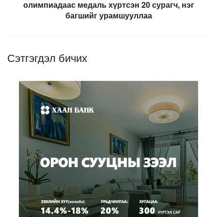
олимпиадаас медаль хүртсэн 20 сурагч, нэг
багшийг урамшууллаа
Сэтгэгдэл бичих