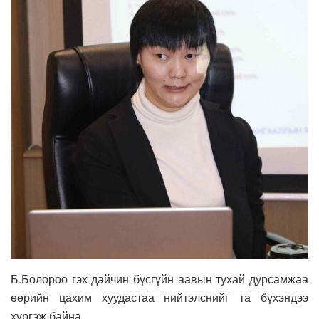
Б.Болороо гэх дайчин бүсгүйн аавын тухай дурсамжаа
өөрийн цахим хуудастаа нийтэлснийг та бүхэндээ
хүргэж байна.