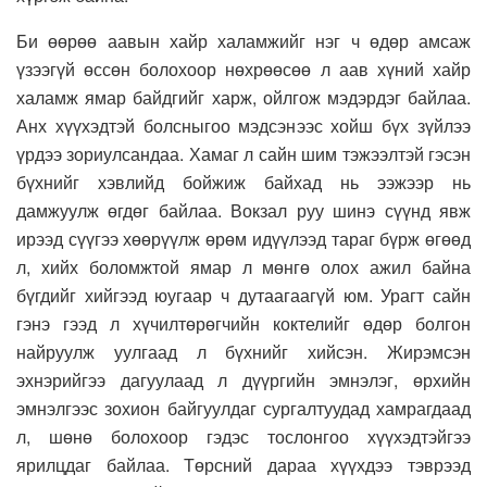
Би өөрөө аавын хайр халамжийг нэг ч өдөр амсаж
үзээгүй өссөн болохоор нөхрөөсөө л аав хүний хайр
халамж ямар байдгийг харж, ойлгож мэдэрдэг байлаа.
Анх хүүхэдтэй болсныгоо мэдсэнээс хойш бүх зүйлээ
үрдээ зориулсандаа. Хамаг л сайн шим тэжээлтэй гэсэн
бүхнийг хэвлийд бойжиж байхад нь ээжээр нь
дамжуулж өгдөг байлаа. Вокзал руу шинэ сүүнд явж
ирээд сүүгээ хөөрүүлж өрөм идүүлээд тараг бүрж өгөөд
л, хийх боломжтой ямар л мөнгө олох ажил байна
бүгдийг хийгээд юугаар ч дутаагаагүй юм. Урагт сайн
гэнэ гээд л хүчилтөрөгчийн коктелийг өдөр болгон
найруулж уулгаад л бүхнийг хийсэн. Жирэмсэн
эхнэрийгээ дагуулаад л дүүргийн эмнэлэг, өрхийн
эмнэлгээс зохион байгуулдаг сургалтуудад хамрагдаад
л, шөнө болохоор гэдэс тослонгоо хүүхэдтэйгээ
ярилцдаг байлаа. Төрсний дараа хүүхдээ тэврээд