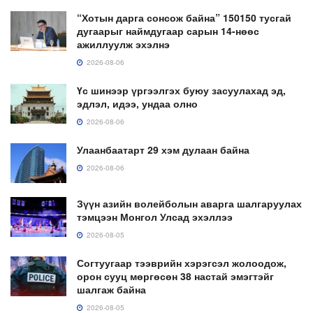
“Хотын дарга сонсож байна” 150150 тусгай
дугаарыг наймдугаар сарын 14-нөөс
ажиллуулж эхэлнэ
2026-08-06
Үс шинээр үргээлгэх буюу засуулахад эд,
эдлэл, идээ, ундаа олно
2026-08-06
Улаанбаатарт 29 хэм дулаан байна
2026-08-06
Зүүн азийн волейболын аварга шалгаруулах
тэмцээн Монгол Улсад эхэллээ
2026-08-05
Согтуугаар тээврийн хэрэгсэл жолоодож,
орон сууц мөргөсөн 38 настай эмэгтэйг
шалгаж байна
2026-08-05