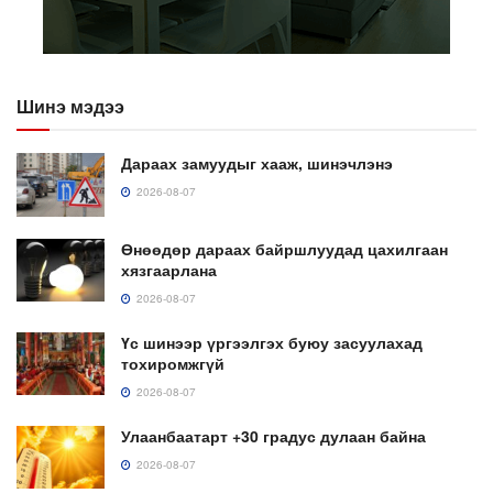
Шинэ мэдээ
Дараах замуудыг хааж, шинэчлэнэ
2026-08-07
Өнөөдөр дараах байршлуудад цахилгаан
хязгаарлана
2026-08-07
Үс шинээр үргээлгэх буюу засуулахад
тохиромжгүй
2026-08-07
Улаанбаатарт +30 градус дулаан байна
2026-08-07