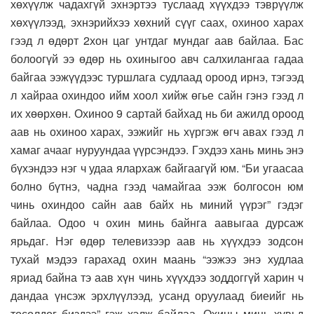
хөхүүлж чадахгүй эхнэртээ туслаад хүүхдээ тэврүүлж
хөхүүлээд, эхнэрийхээ хөхний сүүг саах, охиноо харах
гээд л өдөрт 2хон цаг унтдаг мундаг аав байлаа. Бас
болоогүй ээ өдөр нь охиныгоо авч салхилангаа гадаа
байгаа ээжүүдээс туршлага судлаад ороод ирнэ, тэгээд
л хайраа охиндоо ийм хоол хийж өгье сайн гэнэ гээд л
их хөөрхөн. Охиноо 9 сартай байхад нь би ажилд ороод
аав нь охиноо харах, ээжийг нь хүргэж өгч авах гээд л
хамаг ачааг нуруундаа үүрсэндээ. Гэхдээ хань минь энэ
бүхэндээ нэг ч удаа ялархаж байгаагүй юм. “Би угаасаа
болно бүтнэ, чадна гээд чамайгаа ээж болгосон юм
чинь охиндоо сайн аав байх нь миний үүрэг” гэдэг
байлаа. Одоо ч охин минь байнга аавыгаа дурсаж
ярьдаг. Нэг өдөр телевизээр аав нь хүүхдээ зодсон
тухай мэдээ гарахад охин маань “ээжээ энэ худлаа
яриад байна тэ аав хүн чинь хүүхдээ зоддоггүй харин ч
дандаа үнсэж эрхлүүлээд, усанд оруулаад биеийг нь
тосолдог биздээ” гэж хэлж байлаа. Охины минь хувьд