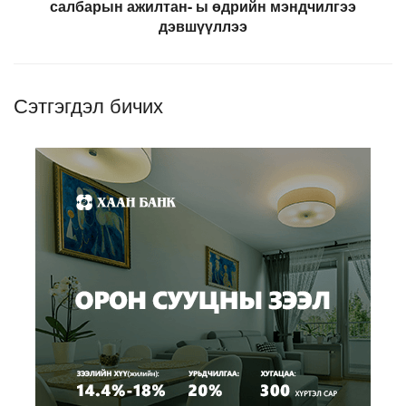
салбарын ажилтан- ы өдрийн мэндчилгээ
дэвшүүллээ
Сэтгэгдэл бичих