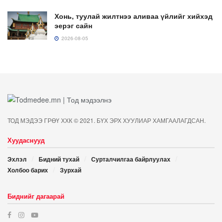
Хонь, туулай жилтнээ аливаа үйлийг хийхэд
эерэг сайн
2026-08-05
ТОД МЭДЭЭ ГРӨҮ ХХК © 2021. БҮХ ЭРХ ХУУЛИАР ХАМГААЛАГДСАН.
Хуудаснууд
Эхлэл
Бидний тухай
Сурталчилгаа байрлуулах
Холбоо барих
Зурхай
Биднийг дагаарай