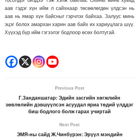
аав гэдэг хүн ийм л сайхнаар төсөөлөгдөн үлдсэн нь
аав нь ямар хүн байсныг гэрчлэх байхаа. Залуус минь
эцэг болох амархан харин аав байх их хариуцлага шүү.
Хүүхэд бүр ийм гэгээлэг бодлоор өсөх болтугай.
Previous Post
Г.Занданшатар: Эдийн засгийн хөгжлийн
зөвлөлийн дэвшүүлсэн асуудал яриа төдий үлддэг
биш бодлого болж гарах учиртай
Next Post
ЭМЯ-ны сайд Ж.Чинбүрэн: Эрүүл мэндийн