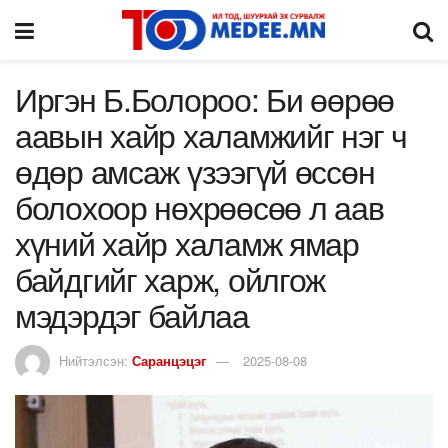
Иргэн Б.Болороо: Би өөрөө
аавын хайр халамжийг нэг ч
өдөр амсаж үзээгүй өссөн
болохоор нөхрөөсөө л аав
хүний хайр халамж ямар
байдгийг харж, ойлгож
мэдэрдэг байлаа
Нийтэлсэн:
Саранцэцэг
2025-08-08