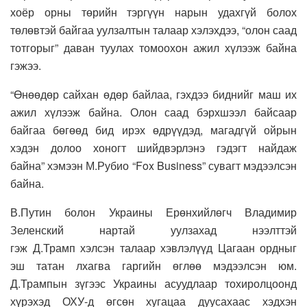
хоёр орны төрийн тэргүүн нарын удахгүй болох
төлөвтэй байгаа уулзалтын талаар хэлэхдээ, “олон саад
тотгорыг” даван туулах томоохон ажил хүлээж байна
гэжээ.
“Өнөөдөр сайхан өдөр байлаа, гэхдээ биднийг маш их
ажил хүлээж байна. Олон саад бэрхшээл байсаар
байгаа бөгөөд бид ирэх өдрүүдэд, магадгүй ойрын
хэдэн долоо хоногт шийдвэрлэнэ гэдэгт найдаж
байна” хэмээн М.Рубио “Fox Business” сувагт мэдээлсэн
байна.
В.Путин болон Украины Ерөнхийлөгч Владимир
Зеленский нартай уулзахад нээлттэй
гэж Д.Трамп хэлсэн талаар хэвлэлүүд Цагаан ордныг
эш татан лхагва гаргийн өглөө мэдээлсэн юм.
Д.Трампын зүгээс Украины асуудлаар тохиролцоонд
хүрэхэд ОХУ-д өгсөн хугацаа дуусахаас хэдхэн