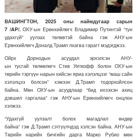
ВАШИНГТОН, 2025 оны наймдугаар сарын
7 /AP/.
ОХУ-ын Ерөнхийлөгч Владимир Путинтэй “тун
удахгүй” уулзах төлөвтэй байна гэж АНУ-ын
Ерөнхийлөгч Доналд Трамп лхагва гарагт мэдэгджээ.
Ойрх Дорнодын асуудал эрхэлсэн АНУ-
ын тусгай төлөөлөгч Стив Уиткофф болон ОХУ-ын
төрийн тэргүүн нарын хийсэн яриа хэлэлцээг “маш сайн
хэлэлцээ болсон” хэмээн Д.Трамп тодорхойлсон
байна. Мөн ОХУ-ын асуудлаар “бид ихээхэн ахиц
дэвшил гаргалаа” гэж АНУ-ын Ерөнхийлөгч онцлон
хэлжээ.
“Удахгүй уулзалт болох магадлал өндөр
байна” гэж Д.Трамп сэтгүүлчдэд хэлсэн байна. АНУ-ын
Төрийн нарийн бичгийн дарга Марко Рубио мөн