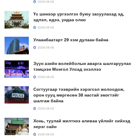
2026-08-06
Үс шинээр үргээлгэх буюу засуулахад эд,
эдлэл, идээ, ундаа олно
2026-08-06
Улаанбаатарт 29 хэм дулаан байна
2026-08-06
Зүүн азийн волейболын аварга шалгаруулах
тэмцээн Монгол Улсад эхэллээ
2026-08-05
Согтуугаар тээврийн хэрэгсэл жолоодож,
орон сууц мөргөсөн 38 настай эмэгтэйг
шалгаж байна
2026-08-05
Хонь, туулай жилтнээ аливаа үйлийг хийхэд
эерэг сайн
2026-08-05