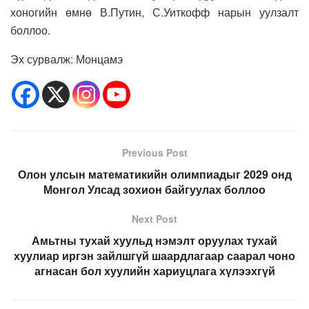
хоногийн өмнө В.Путин, С.Уиткофф нарын уулзалт
боллоо.
Эх сурвалж: Монцамэ
Previous Post
Олон улсын математикийн олимпиадыг 2029 онд
Монгол Улсад зохион байгуулах боллоо
Next Post
Амьтны тухай хуульд нэмэлт оруулах тухай
хуулиар иргэн зайлшгүй шаардлагаар саарал чоно
агнасан бол хуулийн хариуцлага хүлээхгүй