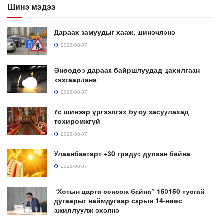
Шинэ мэдээ
Дараах замуудыг хааж, шинэчлэнэ
2026-08-07
Өнөөдөр дараах байршлуудад цахилгаан
хязгаарлана
2026-08-07
Үс шинээр үргээлгэх буюу засуулахад
тохиромжгүй
2026-08-07
Улаанбаатарт +30 градус дулаан байна
2026-08-07
“Хотын дарга сонсож байна” 150150 тусгай
дугаарыг наймдугаар сарын 14-нөөс
ажиллуулж эхэлнэ