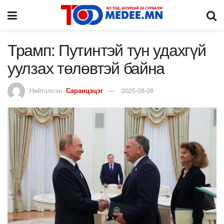
Трамп: Путинтэй тун удахгүй
уулзах төлөвтэй байна
Нийтэлсэн:
Саранцэцэг
2025-08-08