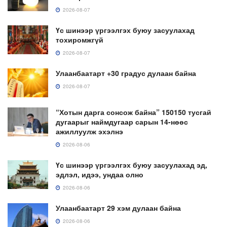
2026-08-07
Үс шинээр үргээлгэх буюу засуулахад
тохиромжгүй
2026-08-07
Улаанбаатарт +30 градус дулаан байна
2026-08-07
“Хотын дарга сонсож байна” 150150 тусгай
дугаарыг наймдугаар сарын 14-нөөс
ажиллуулж эхэлнэ
2026-08-06
Үс шинээр үргээлгэх буюу засуулахад эд,
эдлэл, идээ, ундаа олно
2026-08-06
Улаанбаатарт 29 хэм дулаан байна
2026-08-06