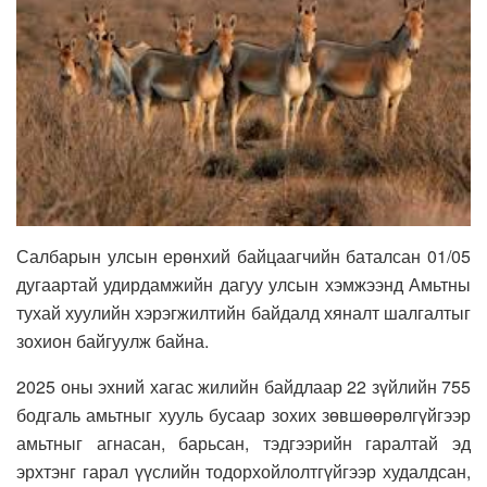
Салбарын улсын ерөнхий байцаагчийн баталсан 01/05
дугаартай удирдамжийн дагуу улсын хэмжээнд Амьтны
тухай хуулийн хэрэгжилтийн байдалд хяналт шалгалтыг
зохион байгуулж байна.
2025 оны эхний хагас жилийн байдлаар 22 зүйлийн 755
бодгаль амьтныг хууль бусаар зохих зөвшөөрөлгүйгээр
амьтныг агнасан, барьсан, тэдгээрийн гаралтай эд
эрхтэнг гарал үүслийн тодорхойлолтгүйгээр худалдсан,