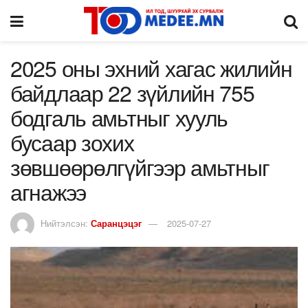
2025 оны эхний хагас жилийн
байдлаар 22 зүйлийн 755
бодгаль амьтныг хууль
бусаар зохих
зөвшөөрөлгүйгээр амьтныг
агнажээ
Нийтэлсэн:
Саранцэцэг
2025-07-27