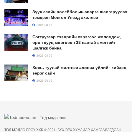
Зүүн азийн волейболын аварга шалгаруулах
тэмцээн Монгол Улсад эхэллээ
2026-08-05
Согтуугаар тээврийн хэрэгсэл жолоодож,
орон сууц мөргөсөн 38 настай эмэгтэйг
шалгаж байна
2026-08-05
Хонь, туулай жилтнээ аливаа үйлийг хийхэд
эерэг сайн
2026-08-05
ТОД МЭДЭЭ ГРӨҮ ХХК © 2021. БҮХ ЭРХ ХУУЛИАР ХАМГААЛАГДСАН.