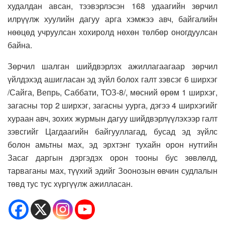
худалдан авсан, тээвэрлэсэн 168 удаагийн зөрчил
илрүүлж хуулийн дагуу арга хэмжээ авч, байгалийн
нөөцөд учруулсан хохиролд нөхөн төлбөр оногдуулсан
байна.
Зөрчил шалган шийдвэрлэх ажиллагаагаар зөрчил
үйлдэхэд ашигласан эд зүйл болох галт зэвсэг 6 ширхэг
/Сайга, Вепрь, Саббати, ТОЗ-8/, мөсний өрөм 1 ширхэг,
загасны тор 2 ширхэг, загасны уурга, дэгээ 4 ширхэгийг
хураан авч, зохих журмын дагуу шийдвэрлүүлэхээр галт
зэвсгийг Цагдаагийн байгууллагад, бусад эд зүйлс
болон амьтны мах, эд эрхтэнг тухайн орон нутгийн
Засаг даргын дэргэдэх орон тооны бус зөвлөлд,
тарваганы мах, түүхий эдийг Зоонозын өвчин судлалын
төвд тус тус хүргүүлж ажилласан.