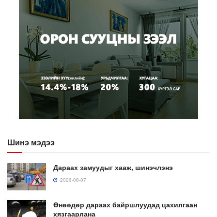
Шинэ мэдээ
Дараах замуудыг хааж, шинэчлэнэ
2026-08-07
Өнөөдөр дараах байршлуудад цахилгаан
хязгаарлана