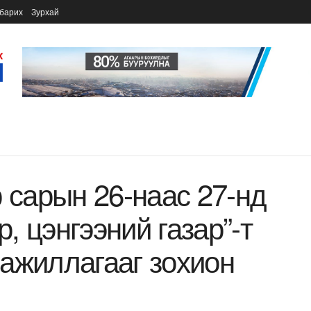
барих
Зурхай
 сарын 26-наас 27-нд
 цэнгээний газар”-т
ажиллагааг зохион