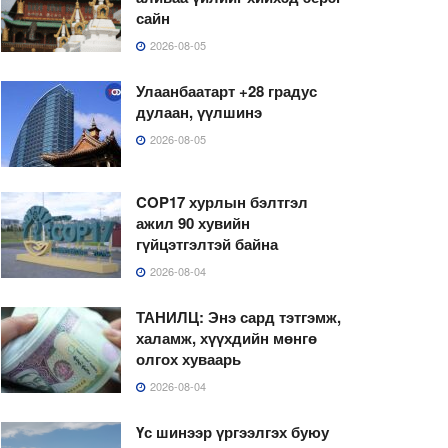
сайн
2026-08-05
Улаанбаатарт +28 градус
дулаан, үүлшинэ
2026-08-05
COP17 хурлын бэлтгэл
ажил 90 хувийн
гүйцэтгэлтэй байна
2026-08-04
ТАНИЛЦ: Энэ сард тэтгэмж,
халамж, хүүхдийн мөнгө
олгох хуваарь
2026-08-04
Үс шинээр үргээлгэх буюу