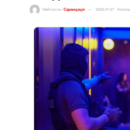
Нийтэлсэн:
Саранцэцэг
2025-07-27
Ангила