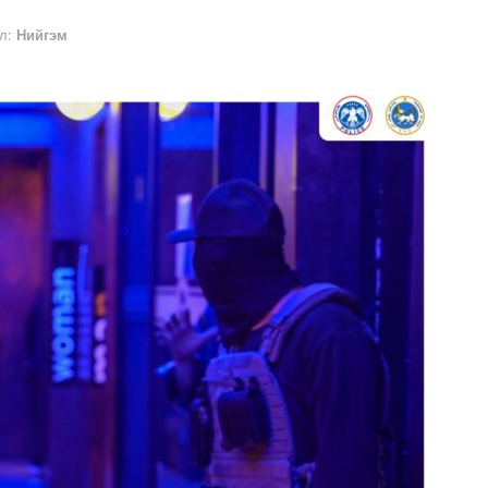
л:
Нийгэм