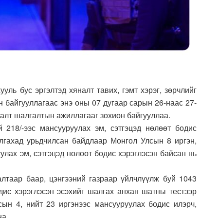
уль бус эргэлтэд хяналт тавих, гэмт хэрэг, зөрчлийг
н байгууллагаас энэ оны 07 дугаар сарын 26-наас 27-
налт шалгалтын ажиллагааг зохион байгууллаа.
й 218/-ээс мансууруулах эм, сэтгэцэд нөлөөт бодис
лгахад урьдчилсан байдлаар Монгол Улсын 8 иргэн,
улах эм, сэтгэцэд нөлөөт бодис хэрэглэсэн байсан нь
алтаар баар, цэнгээний газраар үйлчлүүлж буй 1043
одис хэрэглэсэн эсэхийг шалгах анхан шатны тестээр
ын 4, нийт 23 иргэнээс мансууруулах бодис илэрч,
на.