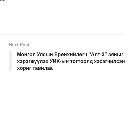
Next Post
Монгол Улсын Ерөнхийлөгч “Алт-3” аяныг
хэрэгжүүлэх УИХ-ын тогтоолд хэсэгчилсэн
хориг тавилаа