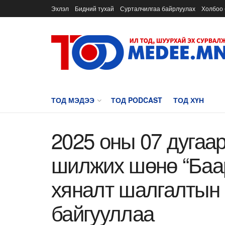
Эхлэл
Бидний тухай
Сурталчилгаа байрлуулах
Холбоо 
ТОД МЭДЭЭ
ТОД PODCAST
ТОД ХҮН
2025 оны 07 дугаар
шилжих шөнө “Баар,
хяналт шалгалтын 
байгууллаа