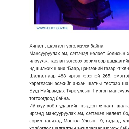
Хяналт, шалгалт үргэлжилж байна
Мансууруулах эм, сэтгэцэд нөлөөт бодисын ху
илрүүлж, таслан зогсоох зорилгоор цагдаагий
нд шилжих шөнө “Баар, цэнгээний газар”-т хя
Шалгалтаар 483 иргэн /эрэгтэй 265, эмэгтэ
хэрэглэсэн эсэхийг анхан шатны тестээр ша
Бүгд Найрамдах Турк улсын 1 иргэн мансууру
тогтоогдоод байна.
Ийнхүү хоёр удаагийн нэгдсэн хяналт, шалг
иргэнд мансууруулах эм, сэтгэцэд нөлөөт б
сорил тавихад Монгол Улсын 19, гадаад улс
холбогдох шалгалтын ажиллагааг явуулж бай