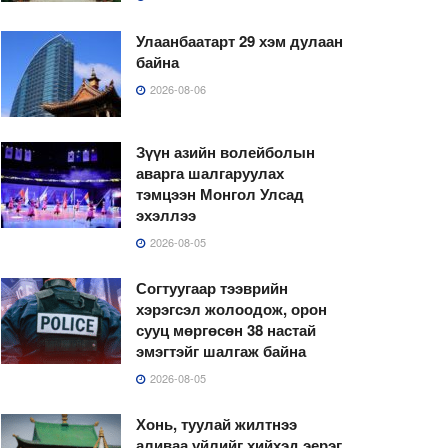
Улаанбаатарт 29 хэм дулаан
байна
2026-08-06
Зүүн азийн волейболын
аварга шалгаруулах
тэмцээн Монгол Улсад
эхэллээ
2026-08-05
Согтуугаар тээврийн
хэрэгсэл жолоодож, орон
сууц мөргөсөн 38 настай
эмэгтэйг шалгаж байна
2026-08-05
Хонь, туулай жилтнээ
аливаа үйлийг хийхэд эерэг