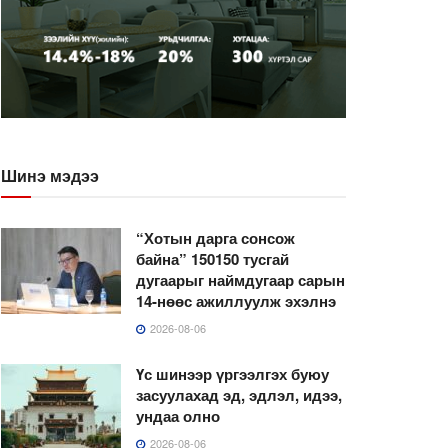
Шинэ мэдээ
“Хотын дарга сонсож
байна” 150150 тусгай
дугаарыг наймдугаар сарын
14-нөөс ажиллуулж эхэлнэ
2026-08-06
Үс шинээр үргээлгэх буюу
засуулахад эд, эдлэл, идээ,
ундаа олно
2026-08-06