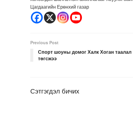
Цагдаагийн Ерөнхий газар
Previous Post
Спорт шоуны домог Халк Хоган таалал
төгсжээ
Сэтгэгдэл бичих