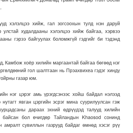
.
ууд хэлэлцээ хийж, гал зогсоохын тулд нэн даруй
р улстай худалдааны хэлэлцээ хийж байгаа, хэрвээ
ааны гэрээ байгуулах боломжгүй гэдгийг би тэдэнд
д, Камбож хоёр хилийн маргаантай байгаа бөгөөд нэг
өргөлдөөний гол шалтгаан нь Прэахвихеа гэдэг хиндү
тойрны газар юм.
ийн нэг цэрэг амь үрэгдсэнээс хойш байдал нэлээд
 нутагт явган цэргийн эсрэг мина суурилуулсан гэж
хурцадсаны дараах эхний өдрүүдэд талууд хилийн
ж байсан бол өчигдөр Тайландын Khaosod сонинд
 амралт сувиллын газрууд байдаг өмнөд хэсэг рүү