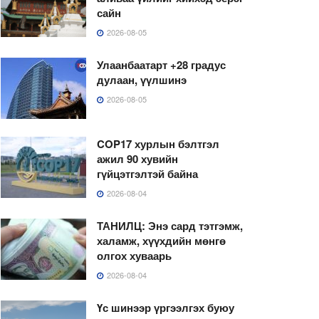
сайн
2026-08-05
Улаанбаатарт +28 градус
дулаан, үүлшинэ
2026-08-05
COP17 хурлын бэлтгэл
ажил 90 хувийн
гүйцэтгэлтэй байна
2026-08-04
ТАНИЛЦ: Энэ сард тэтгэмж,
халамж, хүүхдийн мөнгө
олгох хуваарь
2026-08-04
Үс шинээр үргээлгэх буюу