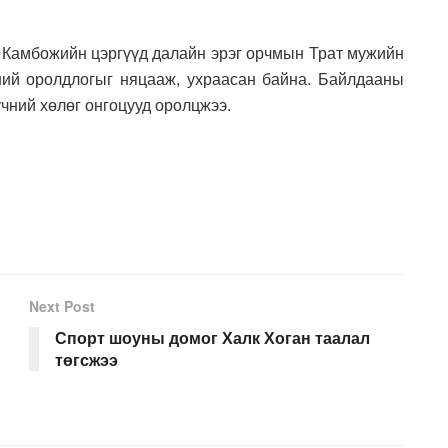
т Камбожийн цэргүүд далайн эрэг орчмын Трат мужийн
ний оролдлогыг няцааж, ухраасан байна. Байлдааны
чний хөлөг онгоцууд оролцжээ.
Next Post
Спорт шоуны домог Халк Хоган таалал
төгсжээ