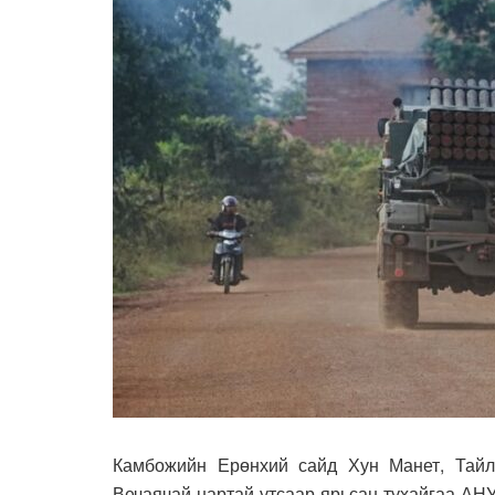
Камбожийн Ерөнхий сайд Хун Манет, Тайл
Вечаячай нартай утсаар ярьсан тухайгаа АНУ