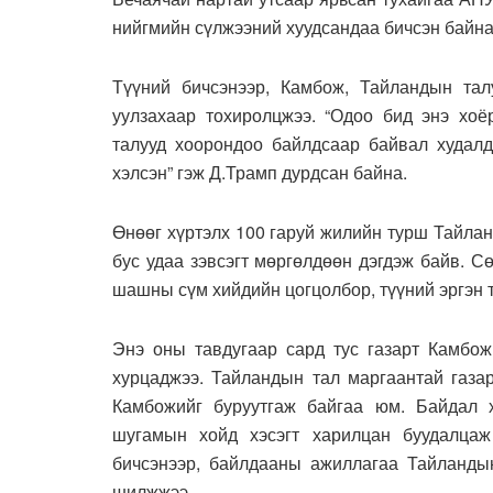
нийгмийн сүлжээний хуудсандаа бичсэн байна
Түүний бичсэнээр, Камбож, Тайландын тал
уулзахаар тохиролцжээ. “Одоо бид энэ хоё
талууд хоорондоо байлдсаар байвал худалд
хэлсэн” гэж Д.Трамп дурдсан байна.
Өнөөг хүртэлх 100 гаруй жилийн турш Тайлан
бус удаа зэвсэгт мөргөлдөөн дэгдэж байв. С
шашны сүм хийдийн цогцолбор, түүний эргэн 
Энэ оны тавдугаар сард тус газарт Камбож
хурцаджээ. Тайландын тал маргаантай газар
Камбожийг буруутгаж байгаа юм. Байдал 
шугамын хойд хэсэгт харилцан буудалца
бичсэнээр, байлдааны ажиллагаа Тайландын
шилжжээ.