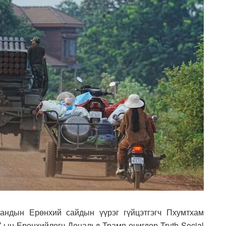
андын Ерөнхий сайдын үүрэг гүйцэтгэгч Пхумтхам
-ын Ерөнхийлөгч Дональд Трамп өчигдөр Truth Social