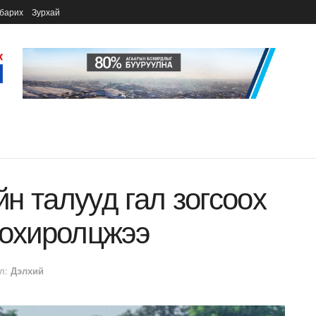
барих
Зурхай
н талууд гал зогсоох
тохиролцжээ
л:
Дэлхий