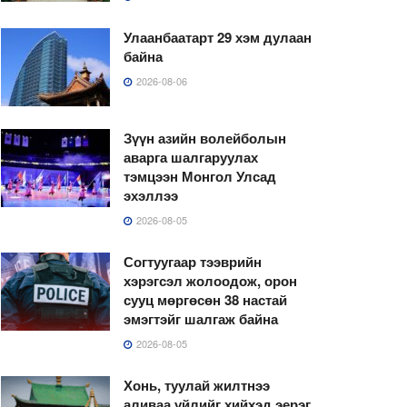
Улаанбаатарт 29 хэм дулаан
байна
2026-08-06
Зүүн азийн волейболын
аварга шалгаруулах
тэмцээн Монгол Улсад
эхэллээ
2026-08-05
Согтуугаар тээврийн
хэрэгсэл жолоодож, орон
сууц мөргөсөн 38 настай
эмэгтэйг шалгаж байна
2026-08-05
Хонь, туулай жилтнээ
аливаа үйлийг хийхэд эерэг