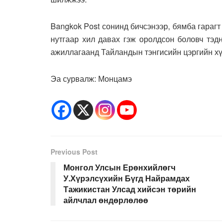
Bangkok Post сонинд бичсэнээр, бямба гараг
нутгаар хил давах гэж оролдсон боловч тэд
ажиллагаанд Тайландын тэнгисийн цэргийн хү
Эа сурвалж: Монцамэ
Previous Post
Монгол Улсын Ерөнхийлөгч
У.Хүрэлсүхийн Бүгд Найрамдах
Тажикистан Улсад хийсэн төрийн
айлчлал өндөрлөлөө