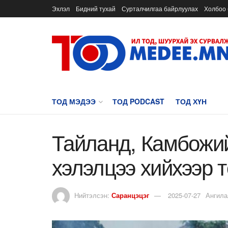
Эхлэл
Бидний тухай
Сурталчилгаа байрлуулах
Холбоо 
ТОД МЭДЭЭ
ТОД PODCAST
ТОД ХҮН
Тайланд, Камбожий
хэлэлцээ хийхээр 
Нийтэлсэн:
Саранцэцэг
2025-07-27
Ангила