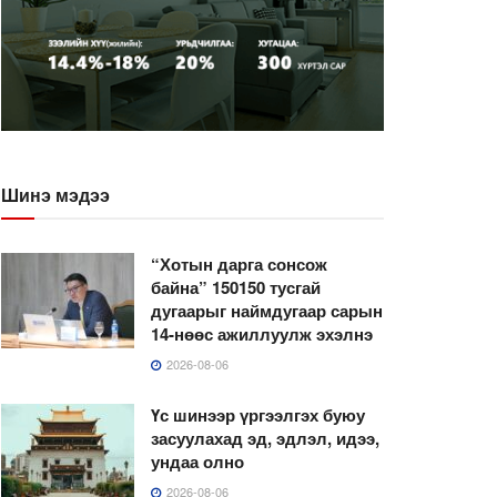
Шинэ мэдээ
“Хотын дарга сонсож
байна” 150150 тусгай
дугаарыг наймдугаар сарын
14-нөөс ажиллуулж эхэлнэ
2026-08-06
Үс шинээр үргээлгэх буюу
засуулахад эд, эдлэл, идээ,
ундаа олно
2026-08-06